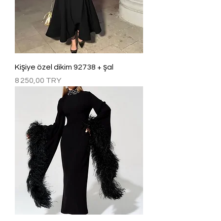
Kişiye özel dikim 92738 + şal
Prix
8 250,00 TRY