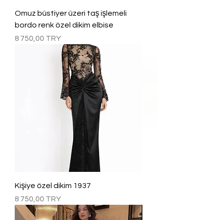
Omuz büstiyer üzeri taş işlemeli
bordo renk özel dikim elbise
Prix
8 750,00 TRY
Kişiye özel dikim 1937
Prix
8 750,00 TRY