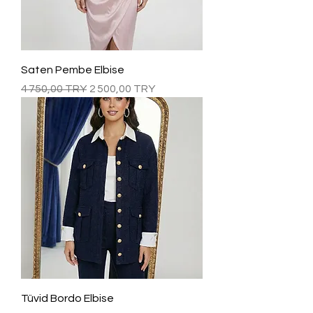
Saten Pembe Elbise
Prix original
Prix promotionnel
4 750,00 TRY
2 500,00 TRY
Tüvid Bordo Elbise