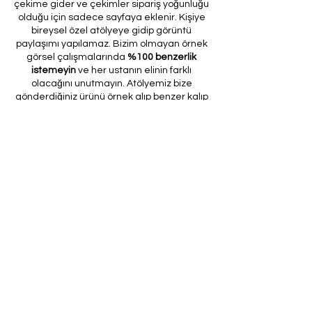
çekime gider ve çekimler sipariş yoğunluğu
olduğu için sadece sayfaya eklenir. Kişiye
bireysel özel atölyeye gidip görüntü
paylaşımı yapılamaz. Bizim olmayan örnek
görsel çalışmalarında
%100 benzerlik
istemeyin
ve her ustanın elinin farklı
olacağını unutmayın. Atölyemiz bize
gönderdiğiniz ürünü örnek alıp benzer kalıp
çıkarır ve verdiğiniz ölçülerle yeni kalıp
oluşturur.
Özel dikim yaptırmayı planlıyorsanız,
aklınızda bulundurmanız gereken bir kaç
şey var. Online olarak vereceğiniz
ölçülerde hata payı (genellikle 1-5 cm
civarında) olabileceğini ve ürün
oluşturulurken dikkate alınacağını
unutmayın. Tüylü ürünler sipariş
ediyorsanız, tüy yoğunluğunun fiyatı (tek
katlı, çift katlı, üç katlı) etkilediğine dikkat
etmek önemlidir. Siparişinizi vermeden
önce sağlanan tüy örneklerini kontrol
ettiğinizden emin olun. Siparişinizi teslim
aldıktan sonra tüylerin ambalajdan dolayı