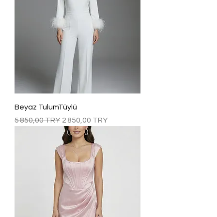
Beyaz TulumTüylü
Prix original
Prix promotionnel
5 850,00 TRY
2 850,00 TRY