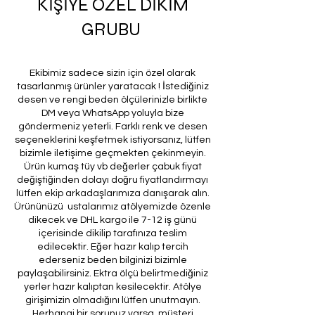
KİŞİYE ÖZEL DİKİM
GRUBU
Ekibimiz sadece sizin için özel olarak
tasarlanmış ürünler yaratacak ! İstediğiniz
desen ve rengi beden ölçülerinizle birlikte
DM veya WhatsApp yoluyla bize
göndermeniz yeterli. Farklı renk ve desen
seçeneklerini keşfetmek istiyorsanız, lütfen
bizimle iletişime geçmekten çekinmeyin.
Ürün kumaş tüy vb değerler çabuk fiyat
değiştiğinden dolayı doğru fiyatlandırmayı
lütfen ekip arkadaşlarımıza danışarak alın.
Ürününüzü ustalarımız atölyemizde özenle
dikecek ve DHL kargo ile 7-12 iş günü
içerisinde dikilip tarafınıza teslim
edilecektir. Eğer hazır kalıp tercih
ederseniz beden bilginizi bizimle
paylaşabilirsiniz. Ektra ölçü belirtmediğiniz
yerler hazır kalıptan kesilecektir. Atölye
girişimizin olmadığını lütfen unutmayın.
Herhangi bir sorunuz varsa, müşteri