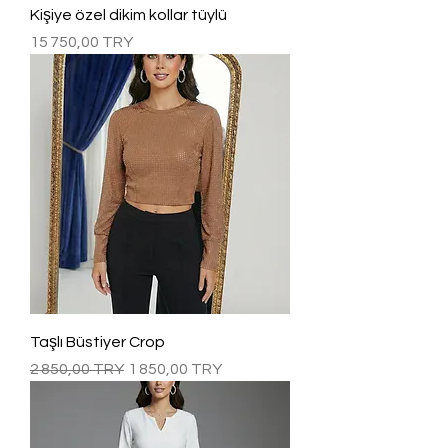
Kişiye özel dikim kollar tüylü
Prix
15 750,00 TRY
Taşlı Büstiyer Crop
Prix original
Prix promotionnel
2 850,00 TRY
1 850,00 TRY