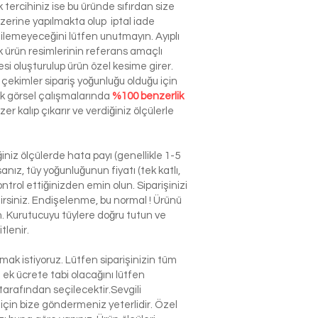
tercihiniz ise bu üründe sıfırdan size
zerine yapılmakta olup iptal iade
dilemeyeceğini lütfen unutmayın. Ayıplı
ürün resimlerinin referans amaçlı
esi oluşturulup ürün özel kesime girer.
çekimler sipariş yoğunluğu olduğu için
ek görsel çalışmalarında
%100 benzerlik
r kalıp çıkarır ve verdiğiniz ölçülerle
niz ölçülerde hata payı (genellikle 1-5
nız, tüy yoğunluğunun fiyatı (tek katlı,
ntrol ettiğinizden emin olun. Siparişinizi
ilirsiniz. Endişelenme, bu normal ! Ürünü
n. Kurutucuyu tüylere doğru tutun ve
tlenir.
k istiyoruz. Lütfen siparişinizin tüm
n ek ücrete tabi olacağını lütfen
arafından seçilecektir.Sevgili
çin bize göndermeniz yeterlidir. Özel