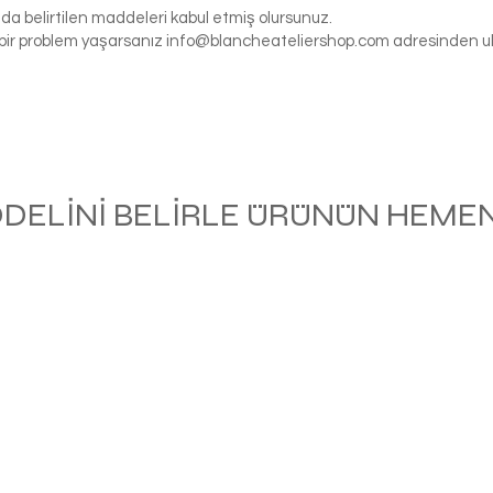
da belirtilen maddeleri kabul etmiş olursunuz.
gi bir problem yaşarsanız
info@blancheateliershop.com
adresinden ula
ODELİNİ BELİRLE ÜRÜNÜN HEMEN