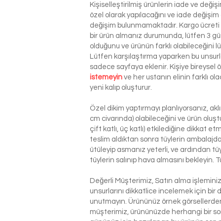
Kişiselleştirilmiş ürünlerin iade ve deği
özel olarak yapılacağını ve iade değişim
değişim bulunmamaktadır. Kargo ücreti si
bir ürün almanız durumunda, lütfen 3 g
olduğunu ve ürünün farklı olabileceğini l
Lütfen karşılaştırma yaparken bu unsurla
sadece sayfaya eklenir. Kişiye bireysel
istemeyin
ve her ustanın elinin farklı o
yeni kalıp oluşturur.
Özel dikim yaptırmayı planlıyorsanız, ak
cm civarında) olabileceğini ve ürün oluşt
çift katlı, üç katlı) etkilediğine dikkat 
teslim aldıktan sonra tüylerin ambalajdan
ütüleyip asmanız yeterli, ve ardından tü
tüylerin salınıp hava almasını bekleyin. T
Değerli Müşterimiz, Satın alma işlemin
unsurlarını dikkatlice incelemek için bir 
unutmayın. Ürününüz örnek görsellerden 
müşterimiz, ürününüzde herhangi bir so