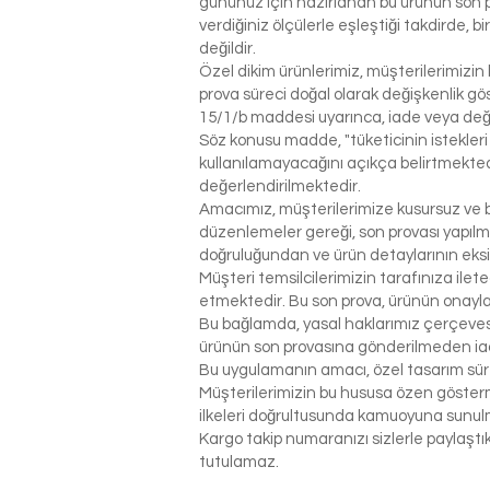
gününüz için hazırlanan bu ürünün son p
verdiğiniz ölçülerle eşleştiği takdirde, 
değildir.
Özel dikim ürünlerimiz, müşterilerimizin 
prova süreci doğal olarak değişkenlik g
15/1/b maddesi uyarınca, iade veya değ
Söz konusu madde, "tüketicinin istekleri
kullanılamayacağını açıkça belirtmektedi
değerlendirilmektedir.
Amacımız, müşterilerimize kusursuz ve be
düzenlemeler gereği, son provası yapılm
doğruluğundan ve ürün detaylarının eks
Müşteri temsilcilerimizin tarafınıza ilet
etmektedir. Bu son prova, ürünün onaylanm
Bu bağlamda, yasal haklarımız çerçeves
ürünün son provasına gönderilmeden ia
Bu uygulamanın amacı, özel tasarım sür
Müşterilerimizin bu hususa özen gösterme
ilkeleri doğrultusunda kamuoyuna sunul
Kargo takip numaranızı sizlerle paylaş
tutulamaz.