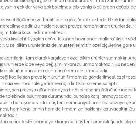
rovası olabileceğini göz önünde bulundurarak, lütfen zamanlamanızı
bir giysinin çok dar veya çok bol olması gibi yanlış ölçülerden doğabi
bireysel ölçülerine ve tercihlerine göre üretilmektedir. Uzaktan çalı
österebilmektedir. Bu nedenle, son provası tamamlanan ürünlerde, 
işim talebi kabul edilmemektedir.
 veya kişisel ihtiyaçları doğrultusunda hazırlanan mallara" ilişkin 
r. Özel dikim ürünlerimiz de, müşterilerimizin özel ölçülerine göre
klentilerini tam olarak karşılayan özel dikim ürünler sunmaktır. Anc
ış ürünlerde iade veya değişim imkanı bulunmamaktadır. Bu nedenle, 
iksiz olduğundan emin olunması önem arz etmektedir.
eceği kod ile son prova için ürünün firmamıza gönderilmesi, özel tasa
ası ve nihai hale getirilmesi için kritik bir öneme sahiptir.
inde, son provaya gönderilmeyen bir özel tasarım ürününün iadesi k
de talebinde bulunması durumunda, bu talep karşılanmayacaktır.
ecinin her aşamasında müşteri memnuniyetini en üst düzeye çıkarma
si, hem kendilerinin hem de firmamızın haklarını koruyacaktır. Bu ö
maktadır.
tıktan sonra teslim alınmayan kargolar müşteri sorumluluğunda olu