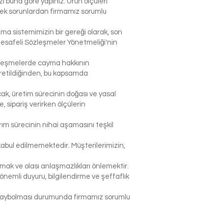
 buna göre yapınız. Ürün ölçüleri
lecek sorunlardan firmamız sorumlu
şma sistemimizin bir gereği olarak, son
Mesafeli Sözleşmeler Yönetmeliği'nin
sözleşmelerde cayma hakkının
 üretildiğinden, bu kapsamda
ak, üretim sürecinin doğası ve yasal
sipariş verirken ölçülerin
rım sürecinin nihai aşamasını teşkil
abul edilmemektedir. Müşterilerimizin,
k ve olası anlaşmazlıkları önlemektir.
nemli duyuru, bilgilendirme ve şeffaflık
p kaybolması durumunda firmamız sorumlu