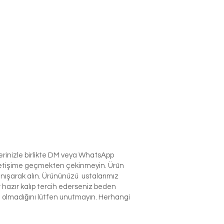
lerinizle birlikte DM veya WhatsApp
e iletişime geçmekten çekinmeyin. Ürün
anışarak alın. Ürününüzü ustalarımız
r hazır kalıp tercih ederseniz beden
izin olmadığını lütfen unutmayın. Herhangi