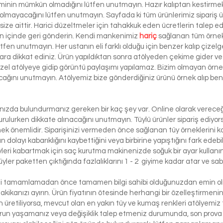
şiminin mümkün olmadığını lütfen unutmayın. Hazır kalıptan kestirmek 
 olmayacağını lütfen unutmayın. Sayfada ki tüm ürünlerimiz sipariş ü
ze aittir. Harici düzeltmeler için tahakkuk eden ücretlerin talep e
ün içinde geri gönderin. Kendi mankenimiz
hariç
sağlanan tüm örnek 
ütfen unutmayın. Her ustanın eli farklı olduğu için benzer kalıp çizelg
ra dikkat ediniz. Ürün yapıldıktan sonra atölyeden çekime gider ve 
 özel atölyeye gidip görüntü paylaşımı yapılamaz. Bizim olmayan örn
lacağını unutmayın. Atölyemiz bize gönderdiğiniz ürünü örnek alıp benze
lınızda bulundurmanız gereken bir kaç şey var. Online olarak vereceği
urulurken dikkate alınacağını unutmayın. Tüylü ürünler sipariş ediyorsa
etmek önemlidir. Siparişinizi vermeden önce sağlanan tüy örneklerini ko
 dolayı kabarıklığını kaybettiğini veya birbirine yapıştığını fark edeb
yleri kabartmak için saç kurutma makinenizde soğuk bir ayar kullanı
üyler paketten çıktığında fazlalıklarını 1 - 2 giyime kadar atar ve sabi
izi tamamlamadan önce tamamen bilgi sahibi olduğunuzdan emin olma
dakikanızı ayırın. Ürün fiyatının ötesinde herhangi bir özelleştirmeni
üretiliyorsa, mevcut olan en yakın tüy ve kumaş renkleri atölyemiz t
run yaşamanız veya değişiklik talep etmeniz durumunda, son prova i