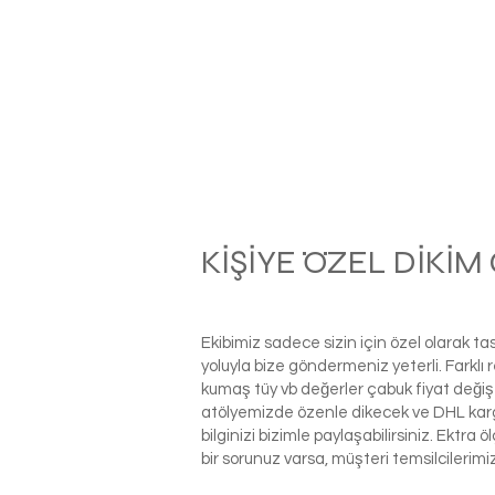
KİŞİYE ÖZEL DİKİ
Ekibimiz sadece sizin için özel olarak t
yoluyla bize göndermeniz yeterli. Farkl
kumaş tüy vb değerler çabuk fiyat değiş
atölyemizde özenle dikecek ve DHL kargo i
bilginizi bizimle paylaşabilirsiniz. Ektra
bir sorunuz varsa, müşteri temsilcilerim