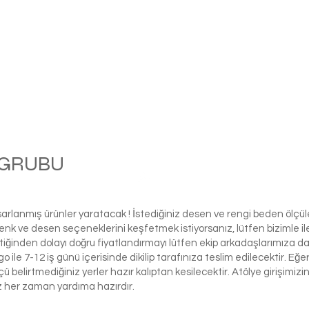
M GRUBU
Ball
asarlanmış ürünler yaratacak ! İstediğiniz desen ve rengi beden ölçü
ı renk ve desen seçeneklerini keşfetmek istiyorsanız, lütfen biziml
tiğinden dolayı doğru fiyatlandırmayı lütfen ekip arkadaşlarımıza d
le 7-12 iş günü içerisinde dikilip tarafınıza teslim edilecektir. Eğe
 ölçü belirtmediğiniz yerler hazır kalıptan kesilecektir. Atölye girişim
iz her zaman yardıma hazırdır.