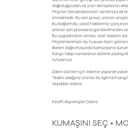
doğruluğundan ve ürün detaylarının eks
Müşteri temsilcilerimizin tarafınıza ilet
etmektedir. Bu son prova, ürünün onaylanm
Bu bağlamda, yasal haklarımız çerçeves
ürünün son provasına gönderilmeden ia
Bu uygulamanın amacı, özel tasarım sür
Müşterilerimizin bu hususa özen gösterme
ilkeleri doğrultusunda kamuoyuna sunul
Kargo takip numaranızı sizlerle paylaş
tutulamaz.
Dikim ürünleri için ödeme yaparak yukarı
Teslim aldığınız ürünler ile ilgili herhan
teşekkür ederiz.
Keyifli Alışverişler Dileriz
KUMAŞINI SEÇ + M