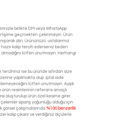
lerinizle birlikte DM veya WhatsApp
e iletişime geçmekten çekinmeyin. Ürün
anışarak alın. Ürününüzü ustalarımız
r hazır kalıp tercih ederseniz beden
izin olmadığını lütfen unutmayın. Herhangi
tercihiniz ise bu üründe sıfırdan size
zerine yapılmakta olup iptal iade
dilemeyeceğini lütfen unutmayın. Ayıplı
ürün resimlerinin referans amaçlı
esi oluşturulup ürün özel kesime girer.
çekimler sipariş yoğunluğu olduğu için
ek görsel çalışmalarında
%100 benzerlik
r kalıp çıkarır ve verdiğiniz ölçülerle