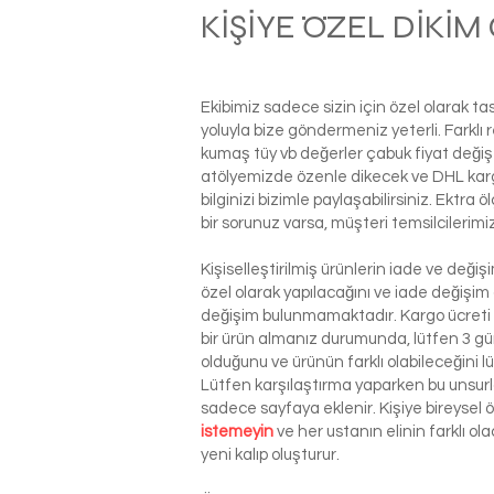
KİŞİYE ÖZEL DİKİ
Ekibimiz sadece sizin için özel olarak t
yoluyla bize göndermeniz yeterli. Farkl
kumaş tüy vb değerler çabuk fiyat değiş
atölyemizde özenle dikecek ve DHL kargo i
bilginizi bizimle paylaşabilirsiniz. Ektra
bir sorunuz varsa, müşteri temsilcilerim
Kişiselleştirilmiş ürünlerin iade ve deği
özel olarak yapılacağını ve iade değişim
değişim bulunmamaktadır. Kargo ücreti si
bir ürün almanız durumunda, lütfen 3 g
olduğunu ve ürünün farklı olabileceğini l
Lütfen karşılaştırma yaparken bu unsurla
sadece sayfaya eklenir. Kişiye bireysel
istemeyin
ve her ustanın elinin farklı o
yeni kalıp oluşturur.