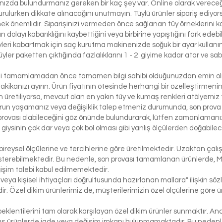
lınızda bulundurmanız gereken bir kaç şey var. Online olarak vereceği
urulurken dikkate alınacağını unutmayın. Tüylü ürünler sipariş ediyorsa
etmek önemlidir. Siparişinizi vermeden önce sağlanan tüy örneklerini ko
 dolayı kabarıklığını kaybettiğini veya birbirine yapıştığını fark edeb
yleri kabartmak için saç kurutma makinenizde soğuk bir ayar kullanı
üyler paketten çıktığında fazlalıklarını 1 - 2 giyime kadar atar ve sabi
izi tamamlamadan önce tamamen bilgi sahibi olduğunuzdan emin olma
dakikanızı ayırın. Ürün fiyatının ötesinde herhangi bir özelleştirmeni
üretiliyorsa, mevcut olan en yakın tüy ve kumaş renkleri atölyemiz t
run yaşamanız veya değişiklik talep etmeniz durumunda, son prova i
rovası olabileceğini göz önünde bulundurarak, lütfen zamanlamanızı
bir giysinin çok dar veya çok bol olması gibi yanlış ölçülerden doğabi
bireysel ölçülerine ve tercihlerine göre üretilmektedir. Uzaktan çalı
österebilmektedir. Bu nedenle, son provası tamamlanan ürünlerde, 
işim talebi kabul edilmemektedir.
 veya kişisel ihtiyaçları doğrultusunda hazırlanan mallara" ilişkin 
r. Özel dikim ürünlerimiz de, müşterilerimizin özel ölçülerine göre
klentilerini tam olarak karşılayan özel dikim ürünler sunmaktır. Anc
ış ürünlerde iade veya değişim imkanı bulunmamaktadır. Bu nedenle, 