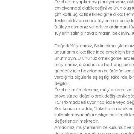
Özel dikim yaptırmayı planlıyorsanız, ak
cm civarında) olabileceğini ve ürün oluşt
çift katlı, üç katlı) etkilediğine dikkat 
teslim aldıktan sonra tüylerin ambalajdan
ütüleyip asmanız yeterli, ve ardından tü
tüylerin salınıp hava almasını bekleyin. T
Değerli Müşterimiz, Satın alma işlemin
unsurlarını dikkatlice incelemek için bir 
unutmayın. Ürününüz örnek görsellerden 
müşterimiz, ürününüzde herhangi bir so
gününüz için hazırlanan bu ürünün son p
verdiğiniz ölçülerle eşleştiği takdirde, 
değildir.
Özel dikim ürünlerimiz, müşterilerimizin 
prova süreci doğal olarak değişkenlik g
15/1/b maddesi uyarınca, iade veya değ
Söz konusu madde, "tüketicinin istekleri
kullanılamayacağını açıkça belirtmektedi
değerlendirilmektedir.
Amacımız, müşterilerimize kusursuz ve be
düzenlemeler gereği, son provası yapılm