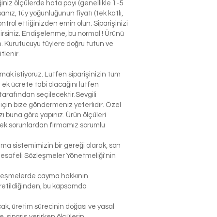
niz ölçülerde hata payı (genellikle 1-5
nız, tüy yoğunluğunun fiyatı (tek katlı,
ntrol ettiğinizden emin olun. Siparişinizi
ilirsiniz. Endişelenme, bu normal ! Ürünü
n. Kurutucuyu tüylere doğru tutun ve
tlenir.
k istiyoruz. Lütfen siparişinizin tüm
n ek ücrete tabi olacağını lütfen
arafından seçilecektir.Sevgili
çin bize göndermeniz yeterlidir. Özel
 buna göre yapınız. Ürün ölçüleri
lecek sorunlardan firmamız sorumlu
şma sistemimizin bir gereği olarak, son
Mesafeli Sözleşmeler Yönetmeliği'nin
sözleşmelerde cayma hakkının
 üretildiğinden, bu kapsamda
ak, üretim sürecinin doğası ve yasal
sipariş verirken ölçülerin