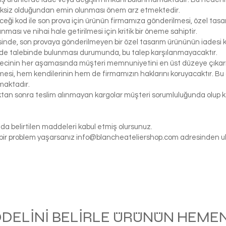
iksiz olduğundan emin olunması önem arz etmektedir.
eceği kod ile son prova için ürünün firmamıza gönderilmesi, özel tasa
ası ve nihai hale getirilmesi için kritik bir öneme sahiptir.
inde, son provaya gönderilmeyen bir özel tasarım ürününün iadesi k
de talebinde bulunması durumunda, bu talep karşılanmayacaktır.
ecinin her aşamasında müşteri memnuniyetini en üst düzeye çıkarma
si, hem kendilerinin hem de firmamızın haklarını koruyacaktır. Bu ö
maktadır.
tıktan sonra teslim alınmayan kargolar müşteri sorumluluğunda olu
da belirtilen maddeleri kabul etmiş olursunuz.
gi bir problem yaşarsanız
info@blancheateliershop.com
adresinden ula
ODELİNİ BELİRLE ÜRÜNÜN HEMEN