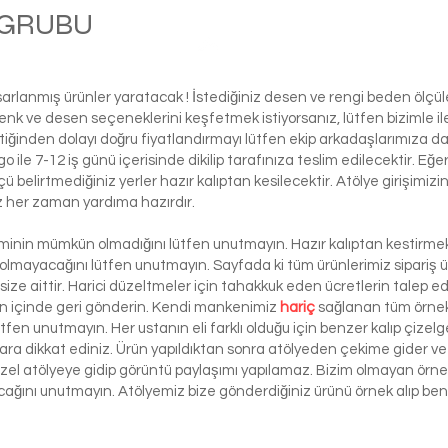
M GRUBU
Ball
asarlanmış ürünler yaratacak ! İstediğiniz desen ve rengi beden ölçü
ı renk ve desen seçeneklerini keşfetmek istiyorsanız, lütfen biziml
tiğinden dolayı doğru fiyatlandırmayı lütfen ekip arkadaşlarımıza d
le 7-12 iş günü içerisinde dikilip tarafınıza teslim edilecektir. Eğe
 ölçü belirtmediğiniz yerler hazır kalıptan kesilecektir. Atölye girişim
iz her zaman yardıma hazırdır.
şiminin mümkün olmadığını lütfen unutmayın. Hazır kalıptan kestirmek 
 olmayacağını lütfen unutmayın. Sayfada ki tüm ürünlerimiz sipariş ü
ze aittir. Harici düzeltmeler için tahakkuk eden ücretlerin talep e
ün içinde geri gönderin. Kendi mankenimiz
hariç
sağlanan tüm örnek 
ütfen unutmayın. Her ustanın eli farklı olduğu için benzer kalıp çizelg
ra dikkat ediniz. Ürün yapıldıktan sonra atölyeden çekime gider ve 
 özel atölyeye gidip görüntü paylaşımı yapılamaz. Bizim olmayan örn
lacağını unutmayın. Atölyemiz bize gönderdiğiniz ürünü örnek alıp benze