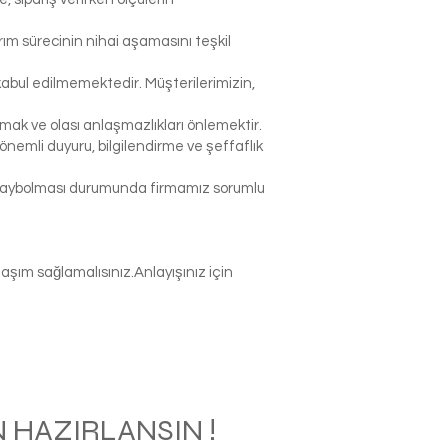
rım sürecinin nihai aşamasını teşkil
abul edilmemektedir. Müşterilerimizin,
k ve olası anlaşmazlıkları önlemektir.
nemli duyuru, bilgilendirme ve şeffaflık
p kaybolması durumunda firmamız sorumlu
şım sağlamalısınız.Anlayışınız için
 HAZIRLANSIN !