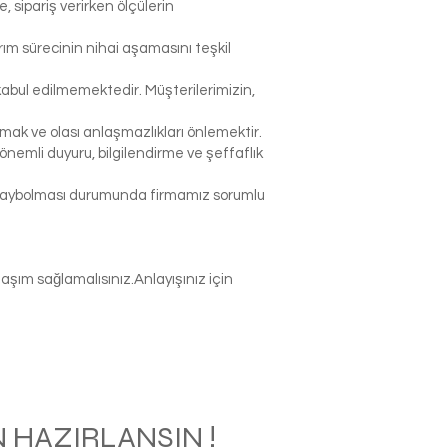
sipariş verirken ölçülerin
rım sürecinin nihai aşamasını teşkil
abul edilmemektedir. Müşterilerimizin,
k ve olası anlaşmazlıkları önlemektir.
nemli duyuru, bilgilendirme ve şeffaflık
p kaybolması durumunda firmamız sorumlu
şım sağlamalısınız.Anlayışınız için
 HAZIRLANSIN !