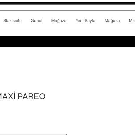
Startseite
Genel
Mağaza
Yeni Sayfa
Mağaza
Mi
MAXİ PAREO