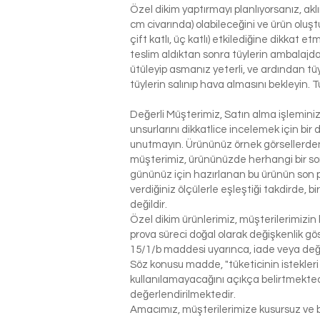
Özel dikim yaptırmayı planlıyorsanız, ak
cm civarında) olabileceğini ve ürün oluşt
çift katlı, üç katlı) etkilediğine dikkat 
teslim aldıktan sonra tüylerin ambalajdan
ütüleyip asmanız yeterli, ve ardından tü
tüylerin salınıp hava almasını bekleyin. T
Değerli Müşterimiz, Satın alma işlemin
unsurlarını dikkatlice incelemek için bir 
unutmayın. Ürününüz örnek görsellerden 
müşterimiz, ürününüzde herhangi bir so
gününüz için hazırlanan bu ürünün son p
verdiğiniz ölçülerle eşleştiği takdirde, 
değildir.
Özel dikim ürünlerimiz, müşterilerimizin 
prova süreci doğal olarak değişkenlik g
15/1/b maddesi uyarınca, iade veya değ
Söz konusu madde, "tüketicinin istekleri
kullanılamayacağını açıkça belirtmektedi
değerlendirilmektedir.
Amacımız, müşterilerimize kusursuz ve be