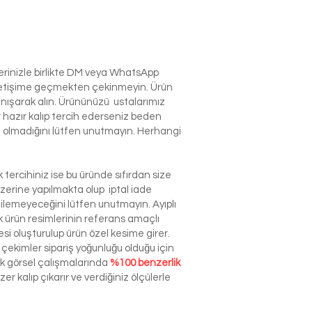
lerinizle birlikte DM veya WhatsApp
e iletişime geçmekten çekinmeyin. Ürün
anışarak alın. Ürününüzü ustalarımız
r hazır kalıp tercih ederseniz beden
izin olmadığını lütfen unutmayın. Herhangi
tercihiniz ise bu üründe sıfırdan size
zerine yapılmakta olup iptal iade
dilemeyeceğini lütfen unutmayın. Ayıplı
ürün resimlerinin referans amaçlı
esi oluşturulup ürün özel kesime girer.
çekimler sipariş yoğunluğu olduğu için
ek görsel çalışmalarında
%100 benzerlik
r kalıp çıkarır ve verdiğiniz ölçülerle