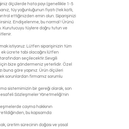
niz ölçülerde hata payı (genellikle 1-5
nız, tüy yoğunluğunun fiyatı (tek katlı,
ntrol ettiğinizden emin olun. Siparişinizi
ilirsiniz. Endişelenme, bu normal ! Ürünü
n. Kurutucuyu tüylere doğru tutun ve
tlenir.
k istiyoruz. Lütfen siparişinizin tüm
n ek ücrete tabi olacağını lütfen
arafından seçilecektir.Sevgili
çin bize göndermeniz yeterlidir. Özel
 buna göre yapınız. Ürün ölçüleri
lecek sorunlardan firmamız sorumlu
şma sistemimizin bir gereği olarak, son
Mesafeli Sözleşmeler Yönetmeliği'nin
sözleşmelerde cayma hakkının
 üretildiğinden, bu kapsamda
ak, üretim sürecinin doğası ve yasal