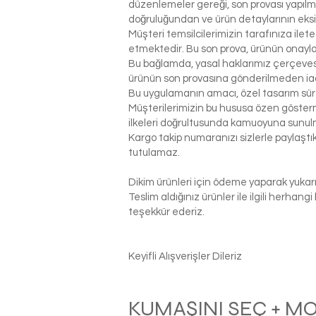
düzenlemeler gereği, son provası yapılm
doğruluğundan ve ürün detaylarının eks
Müşteri temsilcilerimizin tarafınıza ilet
etmektedir. Bu son prova, ürünün onaylanm
Bu bağlamda, yasal haklarımız çerçeves
ürünün son provasına gönderilmeden ia
Bu uygulamanın amacı, özel tasarım sür
Müşterilerimizin bu hususa özen gösterme
ilkeleri doğrultusunda kamuoyuna sunul
Kargo takip numaranızı sizlerle paylaş
tutulamaz.
Dikim ürünleri için ödeme yaparak yukarı
Teslim aldığınız ürünler ile ilgili herhan
teşekkür ederiz.
Keyifli Alışverişler Dileriz
KUMAŞINI SEÇ + M