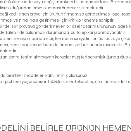
ış ürünlerde iade veya değişim imkanı bulunmamaktadır. Bu nedenle, 
iksiz olduğundan emin olunması önem arz etmektedir.
eceği kod ile son prova için ürünün firmamıza gönderilmesi, özel tasa
ası ve nihai hale getirilmesi için kritik bir öneme sahiptir.
inde, son provaya gönderilmeyen bir özel tasarım ürününün iadesi k
de talebinde bulunması durumunda, bu talep karşılanmayacaktır.
ecinin her aşamasında müşteri memnuniyetini en üst düzeye çıkarma
si, hem kendilerinin hem de firmamızın haklarını koruyacaktır. Bu ö
maktadır.
tıktan sonra teslim alınmayan kargolar müşteri sorumluluğunda olu
da belirtilen maddeleri kabul etmiş olursunuz.
gi bir problem yaşarsanız
info@blancheateliershop.com
adresinden ula
ODELİNİ BELİRLE ÜRÜNÜN HEMEN