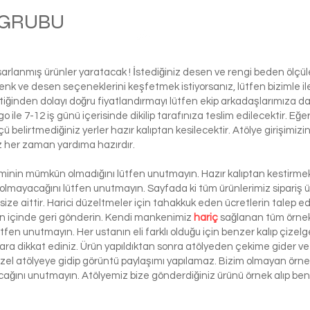
M GRUBU
Ball
asarlanmış ürünler yaratacak ! İstediğiniz desen ve rengi beden ölçü
ı renk ve desen seçeneklerini keşfetmek istiyorsanız, lütfen biziml
tiğinden dolayı doğru fiyatlandırmayı lütfen ekip arkadaşlarımıza d
le 7-12 iş günü içerisinde dikilip tarafınıza teslim edilecektir. Eğe
 ölçü belirtmediğiniz yerler hazır kalıptan kesilecektir. Atölye girişim
iz her zaman yardıma hazırdır.
şiminin mümkün olmadığını lütfen unutmayın. Hazır kalıptan kestirmek 
 olmayacağını lütfen unutmayın. Sayfada ki tüm ürünlerimiz sipariş ü
ze aittir. Harici düzeltmeler için tahakkuk eden ücretlerin talep e
ün içinde geri gönderin. Kendi mankenimiz
hariç
sağlanan tüm örnek 
ütfen unutmayın. Her ustanın eli farklı olduğu için benzer kalıp çizelg
ra dikkat ediniz. Ürün yapıldıktan sonra atölyeden çekime gider ve 
 özel atölyeye gidip görüntü paylaşımı yapılamaz. Bizim olmayan örn
lacağını unutmayın. Atölyemiz bize gönderdiğiniz ürünü örnek alıp benze