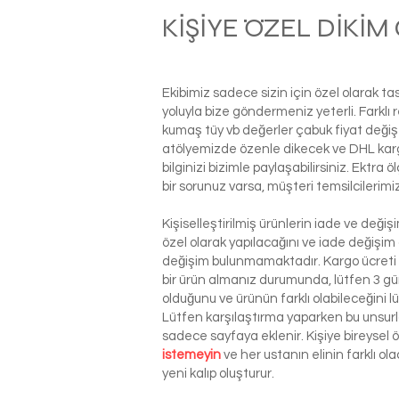
KİŞİYE ÖZEL DİKİ
Ekibimiz sadece sizin için özel olarak t
yoluyla bize göndermeniz yeterli. Farkl
kumaş tüy vb değerler çabuk fiyat değiş
atölyemizde özenle dikecek ve DHL kargo i
bilginizi bizimle paylaşabilirsiniz. Ektra
bir sorunuz varsa, müşteri temsilcilerim
Kişiselleştirilmiş ürünlerin iade ve deği
özel olarak yapılacağını ve iade değişim
değişim bulunmamaktadır. Kargo ücreti si
bir ürün almanız durumunda, lütfen 3 g
olduğunu ve ürünün farklı olabileceğini l
Lütfen karşılaştırma yaparken bu unsurla
sadece sayfaya eklenir. Kişiye bireysel
istemeyin
ve her ustanın elinin farklı o
yeni kalıp oluşturur.