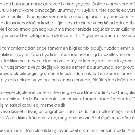
lınızda bulundurmanız gereken bir kaç şey var. Online olarak vereceği
urulurken dikkate alınacağını unutmayın. Tüylü ürünler sipariş ediyorsa
etmek önemlidir. Siparişinizi vermeden önce sağlanan tüy örneklerini ko
 dolayı kabarıklığını kaybettiğini veya birbirine yapıştığını fark edeb
yleri kabartmak için saç kurutma makinenizde soğuk bir ayar kullanı
üyler paketten çıktığında fazlalıklarını 1 - 2 giyime kadar atar ve sabi
izi tamamlamadan önce tamamen bilgi sahibi olduğunuzdan emin olma
dakikanızı ayırın. Ürün fiyatının ötesinde herhangi bir özelleştirmeni
üretiliyorsa, mevcut olan en yakın tüy ve kumaş renkleri atölyemiz t
run yaşamanız veya değişiklik talep etmeniz durumunda, son prova i
rovası olabileceğini göz önünde bulundurarak, lütfen zamanlamanızı
bir giysinin çok dar veya çok bol olması gibi yanlış ölçülerden doğabi
bireysel ölçülerine ve tercihlerine göre üretilmektedir. Uzaktan çalı
österebilmektedir. Bu nedenle, son provası tamamlanan ürünlerde, 
işim talebi kabul edilmemektedir.
 veya kişisel ihtiyaçları doğrultusunda hazırlanan mallara" ilişkin 
r. Özel dikim ürünlerimiz de, müşterilerimizin özel ölçülerine göre
klentilerini tam olarak karşılayan özel dikim ürünler sunmaktır. Anc