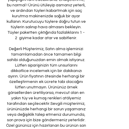
bu normal ! Ürünü ütüleyip asmanız yeterli,
ve ardından tüyleri kabartmak için saç
kurutma makinenizde soğuk bir ayar
kullanın. Kurutucuyu tüylere doğru tutun ve
tüylerin salınıp hava almasını bekleyin.
Tüyler paketten çıktığında fazlalıklarını 1 -
2 giyime kadar atar ve sabitlenir.
Değerli Müşterimiz, Satın alma işleminizi
tamamlamadan önce tamamen bilgi
sahibi olduğunuzdan emin olmak istiyoruz.
Lütfen siparişinizin tüm unsurlarını
dikkatlice incelemek için bir dakikanızı
ayırın. Ürün fiyatının ötesinde herhangi bir
özelleştirmenin ek ücrete tabi olacağını
lütfen unutmayın. Ürününüz örnek
görsellerden üretiliyorsa, mevcut olan en
yakın tüy ve kumaş renkleri atölyemiz
tarafından seçilecektir.Sevgili müşterimiz,
ürününüzde herhangi bir sorun yaşamanız
veya değişiklik talep etmeniz durumunda,
son prova için bize göndermeniz yeterlidir.
Özel gününüz için hazırlanan bu ürünün son