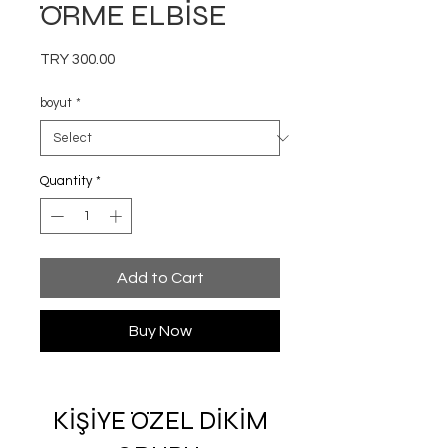
ÖRME ELBİSE
Price
TRY 300.00
boyut
*
Quantity
*
Add to Cart
Buy Now
KİŞİYE ÖZEL DİKİM