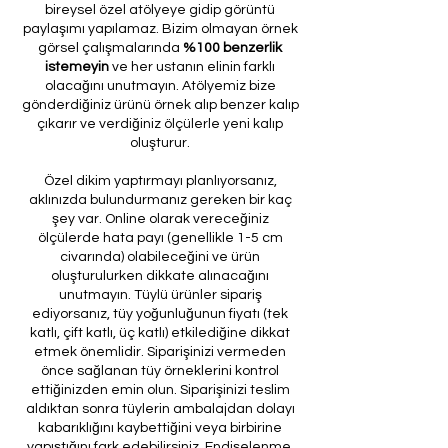
bireysel özel atölyeye gidip görüntü
paylaşımı yapılamaz. Bizim olmayan örnek
görsel çalışmalarında
%100 benzerlik
istemeyin
ve her ustanın elinin farklı
olacağını unutmayın. Atölyemiz bize
gönderdiğiniz ürünü örnek alıp benzer kalıp
çıkarır ve verdiğiniz ölçülerle yeni kalıp
oluşturur.
Özel dikim yaptırmayı planlıyorsanız,
aklınızda bulundurmanız gereken bir kaç
şey var. Online olarak vereceğiniz
ölçülerde hata payı (genellikle 1-5 cm
civarında) olabileceğini ve ürün
oluşturulurken dikkate alınacağını
unutmayın. Tüylü ürünler sipariş
ediyorsanız, tüy yoğunluğunun fiyatı (tek
katlı, çift katlı, üç katlı) etkilediğine dikkat
etmek önemlidir. Siparişinizi vermeden
önce sağlanan tüy örneklerini kontrol
ettiğinizden emin olun. Siparişinizi teslim
aldıktan sonra tüylerin ambalajdan dolayı
kabarıklığını kaybettiğini veya birbirine
yapıştığını fark edebilirsiniz. Endişelenme,