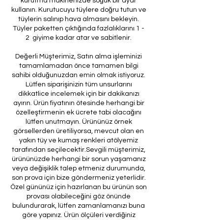
kurutma makinenizde soğuk bir ayar
kullanın. Kurutucuyu tüylere doğru tutun ve
tüylerin salınıp hava almasını bekleyin.
Tüyler paketten çıktığında fazlalıklarını 1 -
2 giyime kadar atar ve sabitlenir.
Değerli Müşterimiz, Satın alma işleminizi
tamamlamadan önce tamamen bilgi
sahibi olduğunuzdan emin olmak istiyoruz.
Lütfen siparişinizin tüm unsurlarını
dikkatlice incelemek için bir dakikanızı
ayırın. Ürün fiyatının ötesinde herhangi bir
özelleştirmenin ek ücrete tabi olacağını
lütfen unutmayın. Ürününüz örnek
görsellerden üretiliyorsa, mevcut olan en
yakın tüy ve kumaş renkleri atölyemiz
tarafından seçilecektir.Sevgili müşterimiz,
ürününüzde herhangi bir sorun yaşamanız
veya değişiklik talep etmeniz durumunda,
son prova için bize göndermeniz yeterlidir.
Özel gününüz için hazırlanan bu ürünün son
provası olabileceğini göz önünde
bulundurarak, lütfen zamanlamanızı buna
göre yapınız. Ürün ölçüleri verdiğiniz