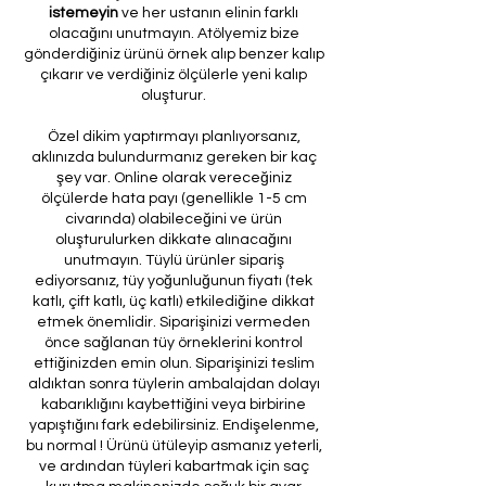
istemeyin
ve her ustanın elinin farklı
olacağını unutmayın. Atölyemiz bize
gönderdiğiniz ürünü örnek alıp benzer kalıp
çıkarır ve verdiğiniz ölçülerle yeni kalıp
oluşturur.
Özel dikim yaptırmayı planlıyorsanız,
aklınızda bulundurmanız gereken bir kaç
şey var. Online olarak vereceğiniz
ölçülerde hata payı (genellikle 1-5 cm
civarında) olabileceğini ve ürün
oluşturulurken dikkate alınacağını
unutmayın. Tüylü ürünler sipariş
ediyorsanız, tüy yoğunluğunun fiyatı (tek
katlı, çift katlı, üç katlı) etkilediğine dikkat
etmek önemlidir. Siparişinizi vermeden
önce sağlanan tüy örneklerini kontrol
ettiğinizden emin olun. Siparişinizi teslim
aldıktan sonra tüylerin ambalajdan dolayı
kabarıklığını kaybettiğini veya birbirine
yapıştığını fark edebilirsiniz. Endişelenme,
bu normal ! Ürünü ütüleyip asmanız yeterli,
ve ardından tüyleri kabartmak için saç