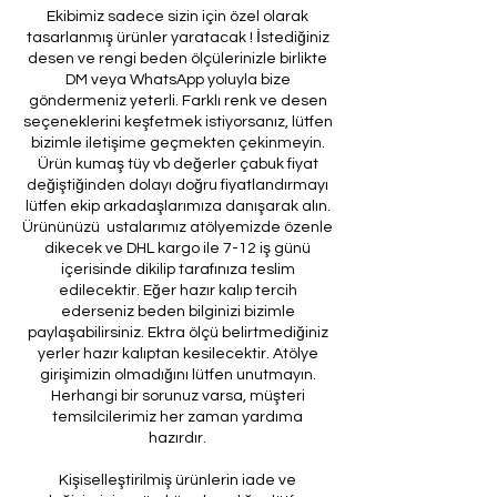
Ekibimiz sadece sizin için özel olarak
tasarlanmış ürünler yaratacak ! İstediğiniz
desen ve rengi beden ölçülerinizle birlikte
DM veya WhatsApp yoluyla bize
göndermeniz yeterli. Farklı renk ve desen
seçeneklerini keşfetmek istiyorsanız, lütfen
bizimle iletişime geçmekten çekinmeyin.
Ürün kumaş tüy vb değerler çabuk fiyat
değiştiğinden dolayı doğru fiyatlandırmayı
lütfen ekip arkadaşlarımıza danışarak alın.
Ürününüzü ustalarımız atölyemizde özenle
dikecek ve DHL kargo ile 7-12 iş günü
içerisinde dikilip tarafınıza teslim
edilecektir. Eğer hazır kalıp tercih
ederseniz beden bilginizi bizimle
paylaşabilirsiniz. Ektra ölçü belirtmediğiniz
yerler hazır kalıptan kesilecektir. Atölye
girişimizin olmadığını lütfen unutmayın.
Herhangi bir sorunuz varsa, müşteri
temsilcilerimiz her zaman yardıma
hazırdır.
Kişiselleştirilmiş ürünlerin iade ve