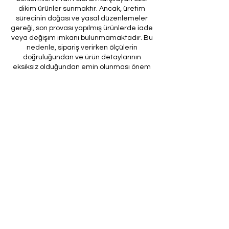
dikim ürünler sunmaktır. Ancak, üretim
sürecinin doğası ve yasal düzenlemeler
gereği, son provası yapılmış ürünlerde iade
veya değişim imkanı bulunmamaktadır. Bu
nedenle, sipariş verirken ölçülerin
doğruluğundan ve ürün detaylarının
eksiksiz olduğundan emin olunması önem
arz etmektedir.
Müşteri temsilcilerimizin tarafınıza
ileteceği kod ile son prova için ürünün
firmamıza gönderilmesi, özel tasarım
sürecinin nihai aşamasını teşkil
etmektedir. Bu son prova, ürünün
onaylanması ve nihai hale getirilmesi için
kritik bir öneme sahiptir.
Bu bağlamda, yasal haklarımız
çerçevesinde, son provaya gönderilmeyen
bir özel tasarım ürününün iadesi kabul
edilmemektedir. Müşterilerimizin, ürünün
son provasına gönderilmeden iade
talebinde bulunması durumunda, bu talep
karşılanmayacaktır.
Bu uygulamanın amacı, özel tasarım