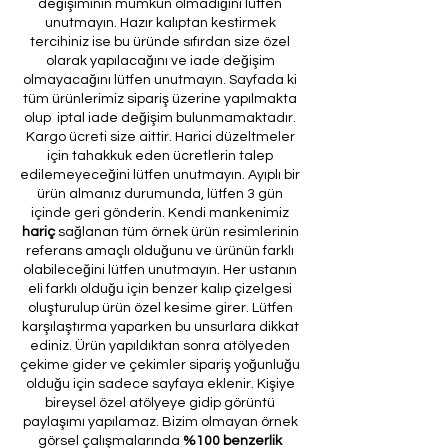
değişiminin mümkün olmadığını lütfen
unutmayın. Hazır kalıptan kestirmek
tercihiniz ise bu üründe sıfırdan size özel
olarak yapılacağını ve iade değişim
olmayacağını lütfen unutmayın. Sayfada ki
tüm ürünlerimiz sipariş üzerine yapılmakta
olup iptal iade değişim bulunmamaktadır.
Kargo ücreti size aittir. Harici düzeltmeler
için tahakkuk eden ücretlerin talep
edilemeyeceğini lütfen unutmayın. Ayıplı bir
ürün almanız durumunda, lütfen 3 gün
içinde geri gönderin. Kendi mankenimiz
hariç
sağlanan tüm örnek ürün resimlerinin
referans amaçlı olduğunu ve ürünün farklı
olabileceğini lütfen unutmayın. Her ustanın
eli farklı olduğu için benzer kalıp çizelgesi
oluşturulup ürün özel kesime girer. Lütfen
karşılaştırma yaparken bu unsurlara dikkat
ediniz. Ürün yapıldıktan sonra atölyeden
çekime gider ve çekimler sipariş yoğunluğu
olduğu için sadece sayfaya eklenir. Kişiye
bireysel özel atölyeye gidip görüntü
paylaşımı yapılamaz. Bizim olmayan örnek
görsel çalışmalarında
%100 benzerlik