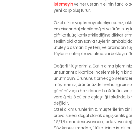
istemeyin
ve her ustanın elinin farklı o
yeni kalıp oluşturur.
Özel dikim yaptırmayı planlıyorsanız, ak
cm civarında) olabileceğini ve ürün oluşt
çift katlı, üç katlı) etkilediğine dikkat 
teslim aldıktan sonra tüylerin ambalajdan
ütüleyip asmanız yeterli, ve ardından tü
tüylerin salınıp hava almasını bekleyin. T
Değerli Müşterimiz, Satın alma işlemin
unsurlarını dikkatlice incelemek için bir 
unutmayın. Ürününüz örnek görsellerden 
müşterimiz, ürününüzde herhangi bir so
gününüz için hazırlanan bu ürünün son p
verdiğiniz ölçülerle eşleştiği takdirde, 
değildir.
Özel dikim ürünlerimiz, müşterilerimizin 
prova süreci doğal olarak değişkenlik g
15/1/b maddesi uyarınca, iade veya değ
Söz konusu madde, "tüketicinin istekleri