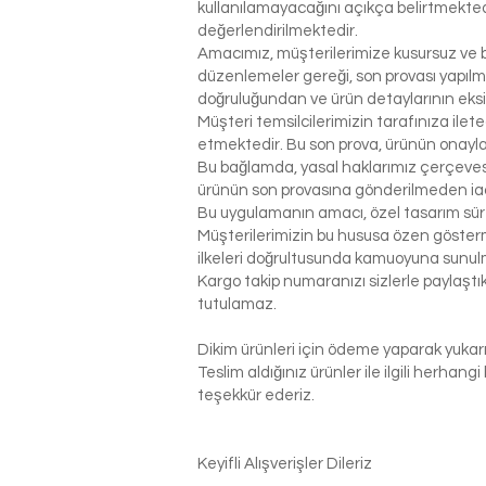
kullanılamayacağını açıkça belirtmektedi
değerlendirilmektedir.
Amacımız, müşterilerimize kusursuz ve be
düzenlemeler gereği, son provası yapılm
doğruluğundan ve ürün detaylarının eks
Müşteri temsilcilerimizin tarafınıza ilet
etmektedir. Bu son prova, ürünün onaylanm
Bu bağlamda, yasal haklarımız çerçeves
ürünün son provasına gönderilmeden ia
Bu uygulamanın amacı, özel tasarım sür
Müşterilerimizin bu hususa özen gösterme
ilkeleri doğrultusunda kamuoyuna sunul
Kargo takip numaranızı sizlerle paylaş
tutulamaz.
Dikim ürünleri için ödeme yaparak yukarı
Teslim aldığınız ürünler ile ilgili herhan
teşekkür ederiz.
Keyifli Alışverişler Dileriz