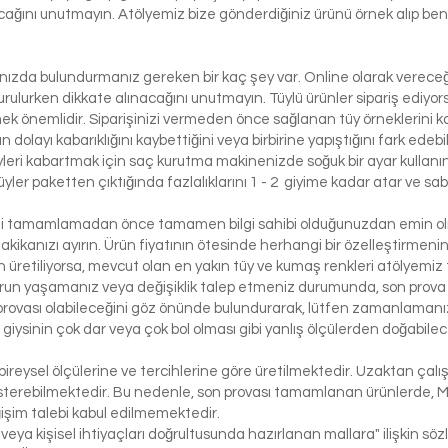
lacağını unutmayın. Atölyemiz bize gönderdiğiniz ürünü örnek alıp benze
lınızda bulundurmanız gereken bir kaç şey var. Online olarak vereceği
urulurken dikkate alınacağını unutmayın. Tüylü ürünler sipariş ediyorsa
etmek önemlidir. Siparişinizi vermeden önce sağlanan tüy örneklerini ko
 dolayı kabarıklığını kaybettiğini veya birbirine yapıştığını fark edeb
yleri kabartmak için saç kurutma makinenizde soğuk bir ayar kullanı
üyler paketten çıktığında fazlalıklarını 1 - 2 giyime kadar atar ve sabi
izi tamamlamadan önce tamamen bilgi sahibi olduğunuzdan emin olma
dakikanızı ayırın. Ürün fiyatının ötesinde herhangi bir özelleştirmeni
üretiliyorsa, mevcut olan en yakın tüy ve kumaş renkleri atölyemiz t
run yaşamanız veya değişiklik talep etmeniz durumunda, son prova i
rovası olabileceğini göz önünde bulundurarak, lütfen zamanlamanızı
bir giysinin çok dar veya çok bol olması gibi yanlış ölçülerden doğabi
bireysel ölçülerine ve tercihlerine göre üretilmektedir. Uzaktan çalı
österebilmektedir. Bu nedenle, son provası tamamlanan ürünlerde, 
işim talebi kabul edilmemektedir.
 veya kişisel ihtiyaçları doğrultusunda hazırlanan mallara" ilişkin 