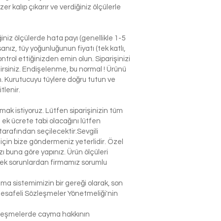
r kalıp çıkarır ve verdiğiniz ölçülerle
niz ölçülerde hata payı (genellikle 1-5
nız, tüy yoğunluğunun fiyatı (tek katlı,
ntrol ettiğinizden emin olun. Siparişinizi
ilirsiniz. Endişelenme, bu normal ! Ürünü
n. Kurutucuyu tüylere doğru tutun ve
tlenir.
k istiyoruz. Lütfen siparişinizin tüm
n ek ücrete tabi olacağını lütfen
arafından seçilecektir.Sevgili
çin bize göndermeniz yeterlidir. Özel
 buna göre yapınız. Ürün ölçüleri
lecek sorunlardan firmamız sorumlu
şma sistemimizin bir gereği olarak, son
Mesafeli Sözleşmeler Yönetmeliği'nin
sözleşmelerde cayma hakkının