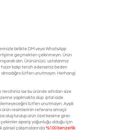
lerinizle birlikte DM veya WhatsApp
e iletişime geçmekten çekinmeyin. Ürün
anışarak alın. Ürününüzü ustalarımız
r hazır kalıp tercih ederseniz beden
izin olmadığını lütfen unutmayın. Herhangi
tercihiniz ise bu üründe sıfırdan size
zerine yapılmakta olup iptal iade
dilemeyeceğini lütfen unutmayın. Ayıplı
ürün resimlerinin referans amaçlı
esi oluşturulup ürün özel kesime girer.
çekimler sipariş yoğunluğu olduğu için
ek görsel çalışmalarında
%100 benzerlik