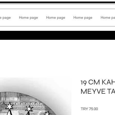
e page
Home page
Home page
Home page
Home p
19 CM KA
MEYVE T
Price
TRY 75.00