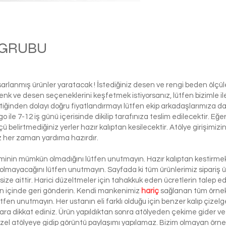
M GRUBU
Ball
asarlanmış ürünler yaratacak ! İstediğiniz desen ve rengi beden ölçü
ı renk ve desen seçeneklerini keşfetmek istiyorsanız, lütfen biziml
tiğinden dolayı doğru fiyatlandırmayı lütfen ekip arkadaşlarımıza d
le 7-12 iş günü içerisinde dikilip tarafınıza teslim edilecektir. Eğe
 ölçü belirtmediğiniz yerler hazır kalıptan kesilecektir. Atölye girişim
iz her zaman yardıma hazırdır.
şiminin mümkün olmadığını lütfen unutmayın. Hazır kalıptan kestirmek 
 olmayacağını lütfen unutmayın. Sayfada ki tüm ürünlerimiz sipariş ü
ze aittir. Harici düzeltmeler için tahakkuk eden ücretlerin talep e
ün içinde geri gönderin. Kendi mankenimiz
hariç
sağlanan tüm örnek 
ütfen unutmayın. Her ustanın eli farklı olduğu için benzer kalıp çizelg
ra dikkat ediniz. Ürün yapıldıktan sonra atölyeden çekime gider ve 
 özel atölyeye gidip görüntü paylaşımı yapılamaz. Bizim olmayan örn