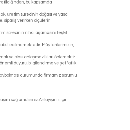
 üretildiğinden, bu kapsamda
ak, üretim sürecinin doğası ve yasal
sipariş verirken ölçülerin
rım sürecinin nihai aşamasını teşkil
abul edilmemektedir. Müşterilerimizin,
k ve olası anlaşmazlıkları önlemektir.
nemli duyuru, bilgilendirme ve şeffaflık
p kaybolması durumunda firmamız sorumlu
şım sağlamalısınız.Anlayışınız için