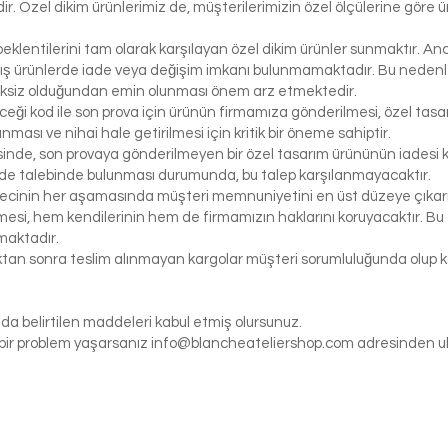
r. Özel dikim ürünlerimiz de, müşterilerimizin özel ölçülerine göre
klentilerini tam olarak karşılayan özel dikim ürünler sunmaktır. Anc
ış ürünlerde iade veya değişim imkanı bulunmamaktadır. Bu nedenle, 
iksiz olduğundan emin olunması önem arz etmektedir.
eceği kod ile son prova için ürünün firmamıza gönderilmesi, özel tasa
ası ve nihai hale getirilmesi için kritik bir öneme sahiptir.
inde, son provaya gönderilmeyen bir özel tasarım ürününün iadesi k
de talebinde bulunması durumunda, bu talep karşılanmayacaktır.
ecinin her aşamasında müşteri memnuniyetini en üst düzeye çıkarma
si, hem kendilerinin hem de firmamızın haklarını koruyacaktır. Bu ö
maktadır.
tıktan sonra teslim alınmayan kargolar müşteri sorumluluğunda olu
da belirtilen maddeleri kabul etmiş olursunuz.
gi bir problem yaşarsanız
info@blancheateliershop.com
adresinden ula