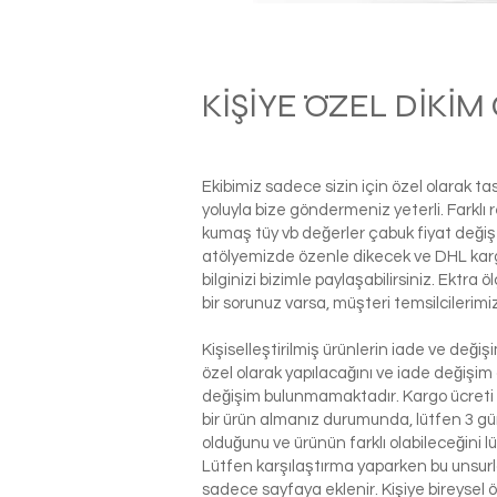
KİŞİYE ÖZEL DİKİ
Ekibimiz sadece sizin için özel olarak t
yoluyla bize göndermeniz yeterli. Farkl
kumaş tüy vb değerler çabuk fiyat değiş
atölyemizde özenle dikecek ve DHL kargo i
bilginizi bizimle paylaşabilirsiniz. Ektra
bir sorunuz varsa, müşteri temsilcilerim
Kişiselleştirilmiş ürünlerin iade ve deği
özel olarak yapılacağını ve iade değişim
değişim bulunmamaktadır. Kargo ücreti si
bir ürün almanız durumunda, lütfen 3 g
olduğunu ve ürünün farklı olabileceğini l
Lütfen karşılaştırma yaparken bu unsurla
sadece sayfaya eklenir. Kişiye bireysel