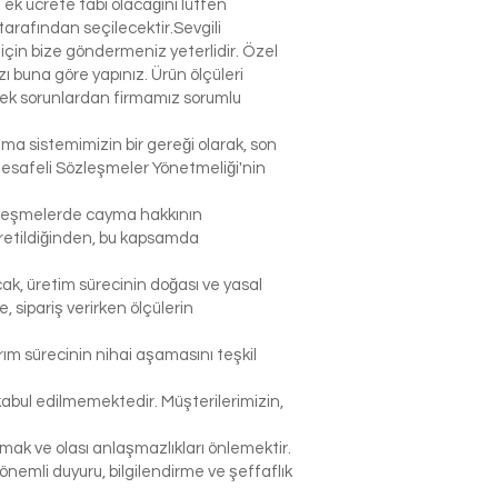
n ek ücrete tabi olacağını lütfen
arafından seçilecektir.Sevgili
çin bize göndermeniz yeterlidir. Özel
 buna göre yapınız. Ürün ölçüleri
lecek sorunlardan firmamız sorumlu
şma sistemimizin bir gereği olarak, son
Mesafeli Sözleşmeler Yönetmeliği'nin
sözleşmelerde cayma hakkının
 üretildiğinden, bu kapsamda
ak, üretim sürecinin doğası ve yasal
sipariş verirken ölçülerin
rım sürecinin nihai aşamasını teşkil
abul edilmemektedir. Müşterilerimizin,
k ve olası anlaşmazlıkları önlemektir.
nemli duyuru, bilgilendirme ve şeffaflık