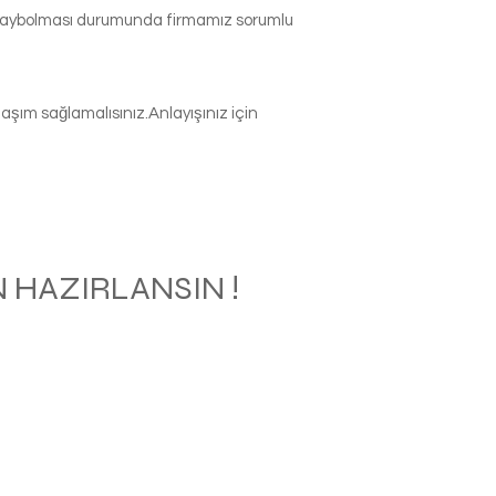
p kaybolması durumunda firmamız sorumlu
şım sağlamalısınız.Anlayışınız için
 HAZIRLANSIN !