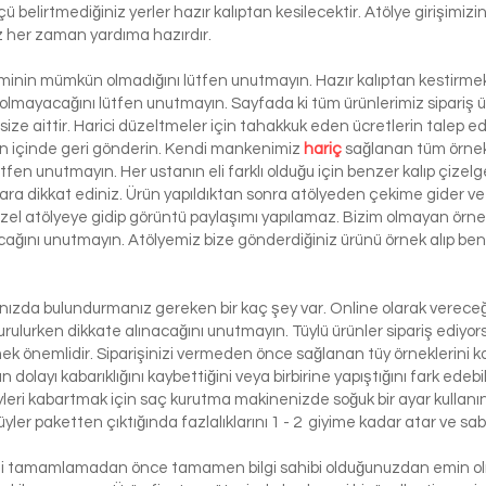
 ölçü belirtmediğiniz yerler hazır kalıptan kesilecektir. Atölye girişim
iz her zaman yardıma hazırdır.
şiminin mümkün olmadığını lütfen unutmayın. Hazır kalıptan kestirmek 
 olmayacağını lütfen unutmayın. Sayfada ki tüm ürünlerimiz sipariş ü
ze aittir. Harici düzeltmeler için tahakkuk eden ücretlerin talep e
ün içinde geri gönderin. Kendi mankenimiz
hariç
sağlanan tüm örnek 
ütfen unutmayın. Her ustanın eli farklı olduğu için benzer kalıp çizelg
ra dikkat ediniz. Ürün yapıldıktan sonra atölyeden çekime gider ve 
 özel atölyeye gidip görüntü paylaşımı yapılamaz. Bizim olmayan örn
lacağını unutmayın. Atölyemiz bize gönderdiğiniz ürünü örnek alıp benze
lınızda bulundurmanız gereken bir kaç şey var. Online olarak vereceği
urulurken dikkate alınacağını unutmayın. Tüylü ürünler sipariş ediyorsa
etmek önemlidir. Siparişinizi vermeden önce sağlanan tüy örneklerini ko
 dolayı kabarıklığını kaybettiğini veya birbirine yapıştığını fark edeb
yleri kabartmak için saç kurutma makinenizde soğuk bir ayar kullanı
üyler paketten çıktığında fazlalıklarını 1 - 2 giyime kadar atar ve sabi
izi tamamlamadan önce tamamen bilgi sahibi olduğunuzdan emin olma