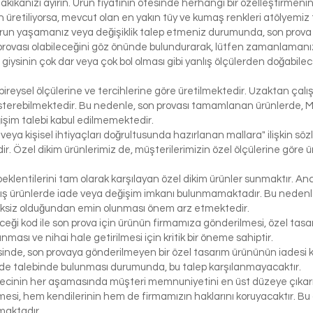
dakikanızı ayırın. Ürün fiyatının ötesinde herhangi bir özelleştirmeni
üretiliyorsa, mevcut olan en yakın tüy ve kumaş renkleri atölyemiz t
run yaşamanız veya değişiklik talep etmeniz durumunda, son prova i
rovası olabileceğini göz önünde bulundurarak, lütfen zamanlamanızı
bir giysinin çok dar veya çok bol olması gibi yanlış ölçülerden doğabi
bireysel ölçülerine ve tercihlerine göre üretilmektedir. Uzaktan çalı
österebilmektedir. Bu nedenle, son provası tamamlanan ürünlerde, 
işim talebi kabul edilmemektedir.
 veya kişisel ihtiyaçları doğrultusunda hazırlanan mallara" ilişkin 
r. Özel dikim ürünlerimiz de, müşterilerimizin özel ölçülerine göre
klentilerini tam olarak karşılayan özel dikim ürünler sunmaktır. Anc
ış ürünlerde iade veya değişim imkanı bulunmamaktadır. Bu nedenle, 
iksiz olduğundan emin olunması önem arz etmektedir.
eceği kod ile son prova için ürünün firmamıza gönderilmesi, özel tasa
ası ve nihai hale getirilmesi için kritik bir öneme sahiptir.
inde, son provaya gönderilmeyen bir özel tasarım ürününün iadesi k
de talebinde bulunması durumunda, bu talep karşılanmayacaktır.
ecinin her aşamasında müşteri memnuniyetini en üst düzeye çıkarma
si, hem kendilerinin hem de firmamızın haklarını koruyacaktır. Bu ö
maktadır.