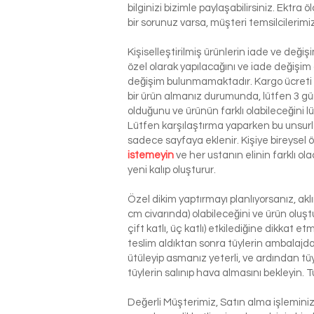
bilginizi bizimle paylaşabilirsiniz. Ektra
bir sorunuz varsa, müşteri temsilcilerim
Kişiselleştirilmiş ürünlerin iade ve deği
özel olarak yapılacağını ve iade değişim
değişim bulunmamaktadır. Kargo ücreti si
bir ürün almanız durumunda, lütfen 3 g
olduğunu ve ürünün farklı olabileceğini l
Lütfen karşılaştırma yaparken bu unsurla
sadece sayfaya eklenir. Kişiye bireysel
istemeyin
ve her ustanın elinin farklı o
yeni kalıp oluşturur.
Özel dikim yaptırmayı planlıyorsanız, ak
cm civarında) olabileceğini ve ürün oluşt
çift katlı, üç katlı) etkilediğine dikkat 
teslim aldıktan sonra tüylerin ambalajdan
ütüleyip asmanız yeterli, ve ardından tü
tüylerin salınıp hava almasını bekleyin. T
Değerli Müşterimiz, Satın alma işlemin