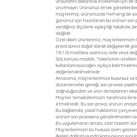
unsurlarını dikkatlice incelemek için bir 
unutmayın. Ürününüz örnek görsellerden 
müşterimiz, ürününüzde herhangi bir so
gününüz için hazırlanan bu ürünün son p
verdiğiniz ölçülerle eşleştiği takdirde, 
değildir.
Özel dikim ürünlerimiz, müşterilerimizin 
prova süreci doğal olarak değişkenlik g
15/1/b maddesi uyarınca, iade veya değ
Söz konusu madde, "tüketicinin istekleri
kullanılamayacağını açıkça belirtmektedi
değerlendirilmektedir.
Amacımız, müşterilerimize kusursuz ve be
düzenlemeler gereği, son provası yapılm
doğruluğundan ve ürün detaylarının eks
Müşteri temsilcilerimizin tarafınıza ilet
etmektedir. Bu son prova, ürünün onaylanm
Bu bağlamda, yasal haklarımız çerçeves
ürünün son provasına gönderilmeden ia
Bu uygulamanın amacı, özel tasarım sür
Müşterilerimizin bu hususa özen gösterme
ilkeleri doğrultusunda kamuoyuna sunul