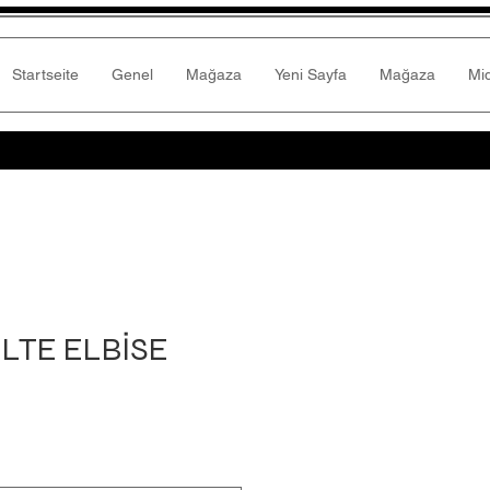
Startseite
Genel
Mağaza
Yeni Sayfa
Mağaza
Mi
LTE ELBİSE