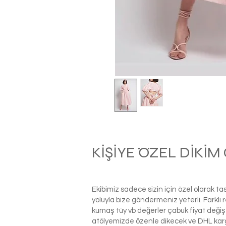
KİŞİYE ÖZEL DİKİ
Ekibimiz sadece sizin için özel olarak t
yoluyla bize göndermeniz yeterli. Farkl
kumaş tüy vb değerler çabuk fiyat değiş
atölyemizde özenle dikecek ve DHL kargo i