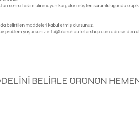
tıktan sonra teslim alınmayan kargolar müşteri sorumluluğunda olu
da belirtilen maddeleri kabul etmiş olursunuz.
gi bir problem yaşarsanız
info@blancheateliershop.com
adresinden ula
ODELİNİ BELİRLE ÜRÜNÜN HEMEN