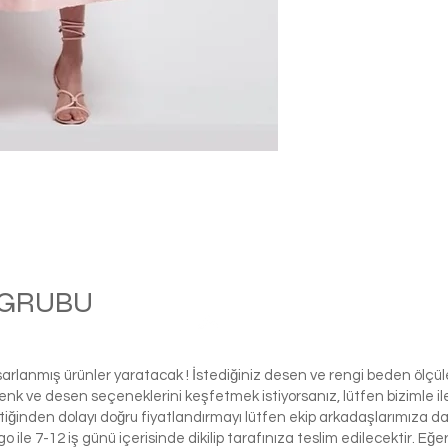
M GRUBU
Ball
asarlanmış ürünler yaratacak ! İstediğiniz desen ve rengi beden ölçü
ı renk ve desen seçeneklerini keşfetmek istiyorsanız, lütfen biziml
tiğinden dolayı doğru fiyatlandırmayı lütfen ekip arkadaşlarımıza d
le 7-12 iş günü içerisinde dikilip tarafınıza teslim edilecektir. Eğe