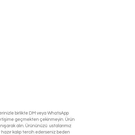
lerinizle birlikte DM veya WhatsApp
e iletişime geçmekten çekinmeyin. Ürün
anışarak alın. Ürününüzü ustalarımız
r hazır kalıp tercih ederseniz beden