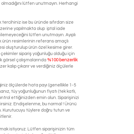
izin olmadığını lütfen unutmayın. Herhangi
tercihiniz ise bu üründe sıfırdan size
zerine yapılmakta olup iptal iade
dilemeyeceğini lütfen unutmayın. Ayıplı
ürün resimlerinin referans amaçlı
esi oluşturulup ürün özel kesime girer.
çekimler sipariş yoğunluğu olduğu için
ek görsel çalışmalarında
%100 benzerlik
r kalıp çıkarır ve verdiğiniz ölçülerle
niz ölçülerde hata payı (genellikle 1-5
nız, tüy yoğunluğunun fiyatı (tek katlı,
ntrol ettiğinizden emin olun. Siparişinizi
ilirsiniz. Endişelenme, bu normal ! Ürünü
n. Kurutucuyu tüylere doğru tutun ve
tlenir.
k istiyoruz. Lütfen siparişinizin tüm