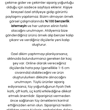
çekime gider ve çekimler sipariş yoğunluğu
olduğu için sadece sayfaya eklenir. Kişiye
bireysel özel atölyeye gidip görüntü
paylaşımı yapılamaz. Bizim olmayan örnek
görsel çalışmalarında
%100 benzerlik
istemeyin
ve her ustanın elinin farklı
olacağını unutmayın. Atölyemiz bize
gönderdiğiniz ürünü örnek alıp benzer kalıp
çıkarır ve verdiğiniz ölçülerle yeni kalıp
oluşturur.
Özel dikim yaptırmayı planlıyorsanız,
aklınızda bulundurmanız gereken bir kaç
şey var. Online olarak vereceğiniz
ölçülerde hata payı (genellikle 1-5 cm
civarında) olabileceğini ve ürün
oluşturulurken dikkate alınacağını
unutmayın. Tüylü ürünler sipariş
ediyorsanız, tüy yoğunluğunun fiyatı (tek
katlı, çift katlı, üç katlı) etkilediğine dikkat
etmek önemlidir. Siparişinizi vermeden
önce sağlanan tüy örneklerini kontrol
ettiğinizden emin olun. Siparişinizi teslim
aldıktan sonra tüylerin ambalajdan dolayı