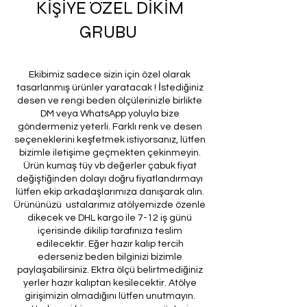
KİŞİYE ÖZEL DİKİM
GRUBU
Ekibimiz sadece sizin için özel olarak
tasarlanmış ürünler yaratacak ! İstediğiniz
desen ve rengi beden ölçülerinizle birlikte
DM veya WhatsApp yoluyla bize
göndermeniz yeterli. Farklı renk ve desen
seçeneklerini keşfetmek istiyorsanız, lütfen
bizimle iletişime geçmekten çekinmeyin.
Ürün kumaş tüy vb değerler çabuk fiyat
değiştiğinden dolayı doğru fiyatlandırmayı
lütfen ekip arkadaşlarımıza danışarak alın.
Ürününüzü ustalarımız atölyemizde özenle
dikecek ve DHL kargo ile 7-12 iş günü
içerisinde dikilip tarafınıza teslim
edilecektir. Eğer hazır kalıp tercih
ederseniz beden bilginizi bizimle
paylaşabilirsiniz. Ektra ölçü belirtmediğiniz
yerler hazır kalıptan kesilecektir. Atölye
girişimizin olmadığını lütfen unutmayın.