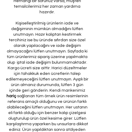
Herhangi bir sorunuz varsa, müşteri
temsilcilerimiz her zaman yardıma
hazırdır.
Kişiselleştirilmiş ürünlerin iade ve
değişiminin mümkün olmadığını lütfen
unutmayın. Hazır kalıptan kestirmek
tercihiniz ise bu üründe sıfırdan size özel
olarak yapılacağını ve iade değişim
olmayacağını lütfen unutmayın. Sayfada ki
tüm ürünlerimiz sipariş üzerine yapılmakta
olup iptal iade değişim bulunmamaktadır.
Kargo ücreti size aittir. Harici düzeltmeler
için tahakkuk eden ücretlerin talep
edilemeyeceğini lütfen unutmayın. Ayıplı bir
ürün almanız durumunda, lütfen 3 gün
içinde geri gönderin. Kendi mankenimiz
hariç
sağlanan tüm örnek ürün resimlerinin
referans amaçlı olduğunu ve ürünün farklı
olabileceğini lütfen unutmayın. Her ustanın
eli farklı olduğu için benzer kalıp çizelgesi
oluşturulup ürün özel kesime girer. Lütfen
karşılaştırma yaparken bu unsurlara dikkat
ediniz. Ürün yapıldıktan sonra atölyeden