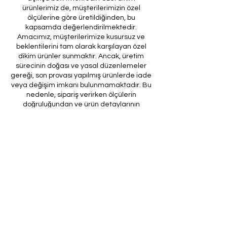
ürünlerimiz de, müşterilerimizin özel
ölçülerine göre üretildiğinden, bu
kapsamda değerlendirilmektedir.
Amacımız, müşterilerimize kusursuz ve
beklentilerini tam olarak karşılayan özel
dikim ürünler sunmaktır. Ancak, üretim
sürecinin doğası ve yasal düzenlemeler
gereği, son provası yapılmış ürünlerde iade
veya değişim imkanı bulunmamaktadır. Bu
nedenle, sipariş verirken ölçülerin
doğruluğundan ve ürün detaylarının
eksiksiz olduğundan emin olunması önem
arz etmektedir.
Müşteri temsilcilerimizin tarafınıza
ileteceği kod ile son prova için ürünün
firmamıza gönderilmesi, özel tasarım
sürecinin nihai aşamasını teşkil
etmektedir. Bu son prova, ürünün
onaylanması ve nihai hale getirilmesi için
kritik bir öneme sahiptir.
Bu bağlamda, yasal haklarımız
çerçevesinde, son provaya gönderilmeyen
bir özel tasarım ürününün iadesi kabul