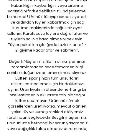
kabarıklığını kaybettiğini veya birbirine
yapıştığını fark edebilirsiniz. Endişelenme,
bu normal ! Ürünü ütüleyip asmanız yeterli,
ve ardından tüyleri kabartmak için saç
kurutma makinenizde soğuk bir ayar
kullanın. Kurutucuyu tüylere doğru tutun ve
tüylerin salınıp hava almasını bekleyin.
Tüyler paketten çıktığında fazlalıklarını 1 -
2 giyime kadar atar ve sabitlenir.
Değerli Müşterimiz, Satın alma işleminizi
tamamlamadan önce tamamen bilgi
sahibi olduğunuzdan emin olmak istiyoruz.
Lütfen siparişinizin tüm unsurlarını
dikkatlice incelemek için bir dakikanızı
ayırın. Ürün fiyatının ötesinde herhangi bir
özelleştirmenin ek ücrete tabi olacağını
lütfen unutmayın. Ürününüz örnek
görsellerden üretiliyorsa, mevcut olan en
yakın tüy ve kumaş renkleri atölyemiz
tarafından seçilecektir.Sevgili müşterimiz,
ürününüzde herhangi bir sorun yaşamanız
veya değişiklik talep etmeniz durumunda,