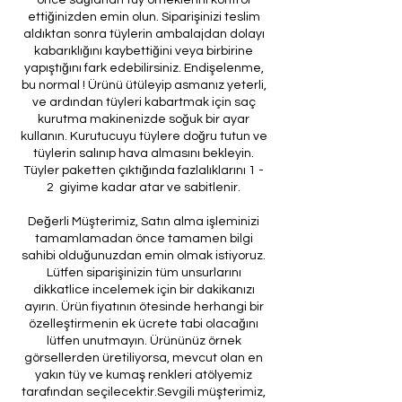
ettiğinizden emin olun. Siparişinizi teslim
aldıktan sonra tüylerin ambalajdan dolayı
kabarıklığını kaybettiğini veya birbirine
yapıştığını fark edebilirsiniz. Endişelenme,
bu normal ! Ürünü ütüleyip asmanız yeterli,
ve ardından tüyleri kabartmak için saç
kurutma makinenizde soğuk bir ayar
kullanın. Kurutucuyu tüylere doğru tutun ve
tüylerin salınıp hava almasını bekleyin.
Tüyler paketten çıktığında fazlalıklarını 1 -
2 giyime kadar atar ve sabitlenir.
Değerli Müşterimiz, Satın alma işleminizi
tamamlamadan önce tamamen bilgi
sahibi olduğunuzdan emin olmak istiyoruz.
Lütfen siparişinizin tüm unsurlarını
dikkatlice incelemek için bir dakikanızı
ayırın. Ürün fiyatının ötesinde herhangi bir
özelleştirmenin ek ücrete tabi olacağını
lütfen unutmayın. Ürününüz örnek
görsellerden üretiliyorsa, mevcut olan en
yakın tüy ve kumaş renkleri atölyemiz
tarafından seçilecektir.Sevgili müşterimiz,