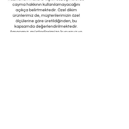
cayma hakkının kullanılamayacağını
açıkça belirtmektedir. Özel dikim
ürünlerimiz de, müşterilerimizin özel
ölçülerine göre üretildiğinden, bu
kapsamda değerlendirilmektedir.
Amacımız, müşterilerimize kusursuz ve
beklentilerini tam olarak karşılayan özel
dikim ürünler sunmaktır. Ancak, üretim
sürecinin doğası ve yasal düzenlemeler
gereği, son provası yapılmış ürünlerde iade
veya değişim imkanı bulunmamaktadır. Bu
nedenle, sipariş verirken ölçülerin
doğruluğundan ve ürün detaylarının
eksiksiz olduğundan emin olunması önem
arz etmektedir.
Müşteri temsilcilerimizin tarafınıza
ileteceği kod ile son prova için ürünün
firmamıza gönderilmesi, özel tasarım
sürecinin nihai aşamasını teşkil
etmektedir. Bu son prova, ürünün
onaylanması ve nihai hale getirilmesi için
kritik bir öneme sahiptir.
Bu bağlamda, yasal haklarımız