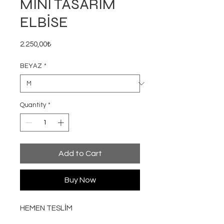
MİNİ TASARIM
ELBİSE
Price
2.250,00₺
BEYAZ
*
Quantity
*
Add to Cart
Buy Now
HEMEN TESLİM