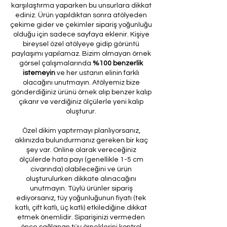
karşılaştırma yaparken bu unsurlara dikkat
ediniz. Ürün yapıldıktan sonra atölyeden
çekime gider ve çekimler sipariş yoğunluğu
olduğu için sadece sayfaya eklenir. Kişiye
bireysel özel atölyeye gidip görüntü
paylaşımı yapılamaz. Bizim olmayan örnek
görsel çalışmalarında
%100 benzerlik
istemeyin
ve her ustanın elinin farklı
olacağını unutmayın. Atölyemiz bize
gönderdiğiniz ürünü örnek alıp benzer kalıp
çıkarır ve verdiğiniz ölçülerle yeni kalıp
oluşturur.
Özel dikim yaptırmayı planlıyorsanız,
aklınızda bulundurmanız gereken bir kaç
şey var. Online olarak vereceğiniz
ölçülerde hata payı (genellikle 1-5 cm
civarında) olabileceğini ve ürün
oluşturulurken dikkate alınacağını
unutmayın. Tüylü ürünler sipariş
ediyorsanız, tüy yoğunluğunun fiyatı (tek
katlı, çift katlı, üç katlı) etkilediğine dikkat
etmek önemlidir. Siparişinizi vermeden
önce sağlanan tüy örneklerini kontrol