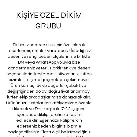
KİŞİYE ÖZEL DİKİM
GRUBU
Ekibimiz sadece sizin için özel olarak
tasarlanmış ürünler yaratacak ! İstediğiniz
desen ve rengi beden ölçülerinizle birlikte
DM veya WhatsApp yoluyla bize
göndermeniz yeterli. Farklı renk ve desen
seçeneklerini keşfetmek istiyorsanız, lütfen
bizimle iletişime geçmekten çekinmeyin.
Ürün kumaş tüy vb değerler çabuk fiyat
değiştiğinden dolayı doğru fiyatlandırmayı
lütfen ekip arkadaşlarımıza danışarak alın.
Ürününüzü ustalarımız atölyemizde özenle
dikecek ve DHL kargo ile 7-12 iş günü
içerisinde dikilip tarafınıza teslim
edilecektir. Eğer hazır kalıp tercih
ederseniz beden bilginizi bizimle
paylaşabilirsiniz. Ektra ölçü belirtmediğiniz