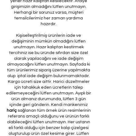
yerler hazır kalıptan kesilecektir. Atölye
girişimizin olmadığını lütfen unutmayın.
Herhangi bir sorunuz varsa, müşteri
temsilcilerimiz her zaman yardıma
hazırdır.
Kişiselleştirilmiş ürünlerin iade ve
değişiminin mümkün olmadığını lütfen
unutmayın. Hazır kalıptan kestirmek
tercihiniz ise bu üründe sıfırdan size özel
olarak yapılacağını ve iade değişim
olmayacağını lütfen unutmayın. Sayfada ki
tüm ürünlerimiz sipariş üzerine yapılmakta
olup iptal iade değişim bulunmamaktadır.
Kargo ücreti size aittir. Harici düzeltmeler
için tahakkuk eden ücretlerin talep
edilemeyeceğini lütfen unutmayın. Ayıplı bir
ürün almanız durumunda, lütfen 3 gün
içinde geri gönderin. Kendi mankenimiz
hariç
sağlanan tüm örnek ürün resimlerinin
referans amaçlı olduğunu ve ürünün farklı
olabileceğini lütfen unutmayın. Her ustanın
eli farklı olduğu için benzer kalıp çizelgesi
oluşturulup ürün özel kesime girer. Lütfen