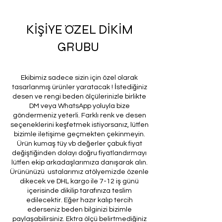
KİŞİYE ÖZEL DİKİM
GRUBU
Ekibimiz sadece sizin için özel olarak
tasarlanmış ürünler yaratacak ! İstediğiniz
desen ve rengi beden ölçülerinizle birlikte
DM veya WhatsApp yoluyla bize
göndermeniz yeterli. Farklı renk ve desen
seçeneklerini keşfetmek istiyorsanız, lütfen
bizimle iletişime geçmekten çekinmeyin.
Ürün kumaş tüy vb değerler çabuk fiyat
değiştiğinden dolayı doğru fiyatlandırmayı
lütfen ekip arkadaşlarımıza danışarak alın.
Ürününüzü ustalarımız atölyemizde özenle
dikecek ve DHL kargo ile 7-12 iş günü
içerisinde dikilip tarafınıza teslim
edilecektir. Eğer hazır kalıp tercih
ederseniz beden bilginizi bizimle
paylaşabilirsiniz. Ektra ölçü belirtmediğiniz