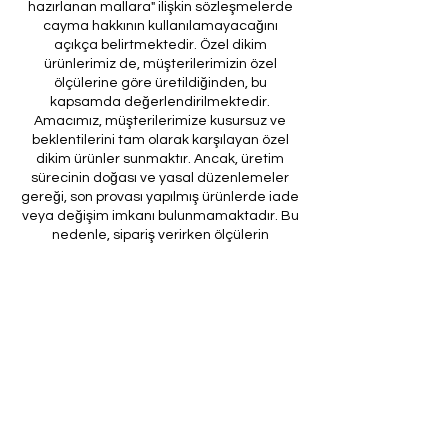
hazırlanan mallara" ilişkin sözleşmelerde
cayma hakkının kullanılamayacağını
açıkça belirtmektedir. Özel dikim
ürünlerimiz de, müşterilerimizin özel
ölçülerine göre üretildiğinden, bu
kapsamda değerlendirilmektedir.
Amacımız, müşterilerimize kusursuz ve
beklentilerini tam olarak karşılayan özel
dikim ürünler sunmaktır. Ancak, üretim
sürecinin doğası ve yasal düzenlemeler
gereği, son provası yapılmış ürünlerde iade
veya değişim imkanı bulunmamaktadır. Bu
nedenle, sipariş verirken ölçülerin
doğruluğundan ve ürün detaylarının
eksiksiz olduğundan emin olunması önem
arz etmektedir.
Müşteri temsilcilerimizin tarafınıza
ileteceği kod ile son prova için ürünün
firmamıza gönderilmesi, özel tasarım
sürecinin nihai aşamasını teşkil
etmektedir. Bu son prova, ürünün
onaylanması ve nihai hale getirilmesi için
kritik bir öneme sahiptir.
Bu bağlamda, yasal haklarımız