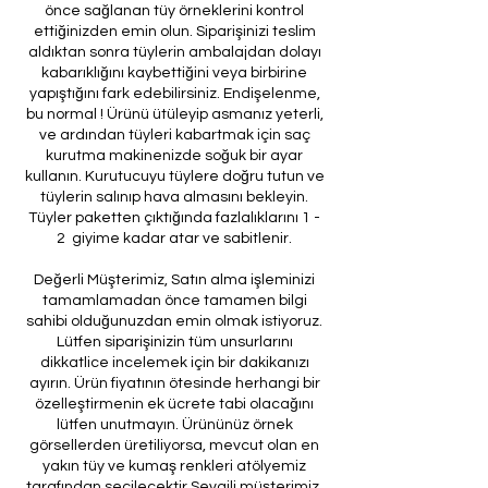
önce sağlanan tüy örneklerini kontrol
ettiğinizden emin olun. Siparişinizi teslim
aldıktan sonra tüylerin ambalajdan dolayı
kabarıklığını kaybettiğini veya birbirine
yapıştığını fark edebilirsiniz. Endişelenme,
bu normal ! Ürünü ütüleyip asmanız yeterli,
ve ardından tüyleri kabartmak için saç
kurutma makinenizde soğuk bir ayar
kullanın. Kurutucuyu tüylere doğru tutun ve
tüylerin salınıp hava almasını bekleyin.
Tüyler paketten çıktığında fazlalıklarını 1 -
2 giyime kadar atar ve sabitlenir.
Değerli Müşterimiz, Satın alma işleminizi
tamamlamadan önce tamamen bilgi
sahibi olduğunuzdan emin olmak istiyoruz.
Lütfen siparişinizin tüm unsurlarını
dikkatlice incelemek için bir dakikanızı
ayırın. Ürün fiyatının ötesinde herhangi bir
özelleştirmenin ek ücrete tabi olacağını
lütfen unutmayın. Ürününüz örnek
görsellerden üretiliyorsa, mevcut olan en
yakın tüy ve kumaş renkleri atölyemiz
tarafından seçilecektir.Sevgili müşterimiz,