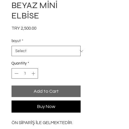
BEYAZ MİNİ
ELBİSE
Price
TRY 2,500.00
boyut
*
Quantity
*
Add to Cart
Buy Now
ÖN SİPARİŞ İLE GELMEKTEDİR.