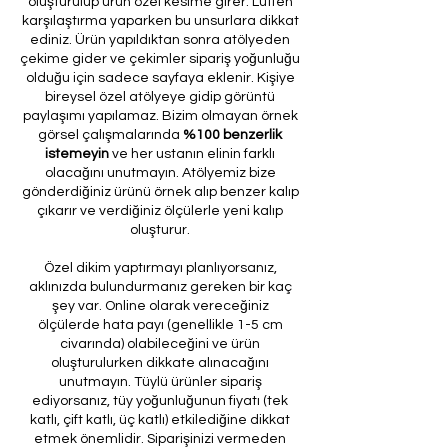
oluşturulup ürün özel kesime girer. Lütfen
karşılaştırma yaparken bu unsurlara dikkat
ediniz. Ürün yapıldıktan sonra atölyeden
çekime gider ve çekimler sipariş yoğunluğu
olduğu için sadece sayfaya eklenir. Kişiye
bireysel özel atölyeye gidip görüntü
paylaşımı yapılamaz. Bizim olmayan örnek
görsel çalışmalarında
%100 benzerlik
istemeyin
ve her ustanın elinin farklı
olacağını unutmayın. Atölyemiz bize
gönderdiğiniz ürünü örnek alıp benzer kalıp
çıkarır ve verdiğiniz ölçülerle yeni kalıp
oluşturur.
Özel dikim yaptırmayı planlıyorsanız,
aklınızda bulundurmanız gereken bir kaç
şey var. Online olarak vereceğiniz
ölçülerde hata payı (genellikle 1-5 cm
civarında) olabileceğini ve ürün
oluşturulurken dikkate alınacağını
unutmayın. Tüylü ürünler sipariş
ediyorsanız, tüy yoğunluğunun fiyatı (tek
katlı, çift katlı, üç katlı) etkilediğine dikkat
etmek önemlidir. Siparişinizi vermeden