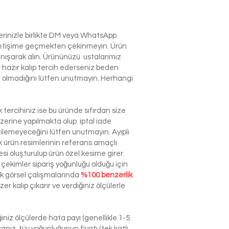
lerinizle birlikte DM veya WhatsApp
e iletişime geçmekten çekinmeyin. Ürün
anışarak alın. Ürününüzü ustalarımız
r hazır kalıp tercih ederseniz beden
izin olmadığını lütfen unutmayın. Herhangi
tercihiniz ise bu üründe sıfırdan size
zerine yapılmakta olup iptal iade
dilemeyeceğini lütfen unutmayın. Ayıplı
ürün resimlerinin referans amaçlı
esi oluşturulup ürün özel kesime girer.
çekimler sipariş yoğunluğu olduğu için
ek görsel çalışmalarında
%100 benzerlik
r kalıp çıkarır ve verdiğiniz ölçülerle
niz ölçülerde hata payı (genellikle 1-5
nız, tüy yoğunluğunun fiyatı (tek katlı,