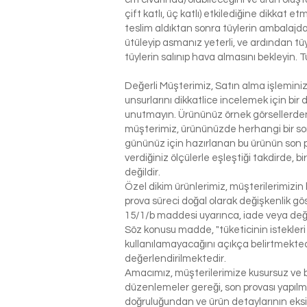
çift katlı, üç katlı) etkilediğine dikkat 
teslim aldıktan sonra tüylerin ambalajdan
ütüleyip asmanız yeterli, ve ardından tü
tüylerin salınıp hava almasını bekleyin. T
Değerli Müşterimiz, Satın alma işlemin
unsurlarını dikkatlice incelemek için bir 
unutmayın. Ürününüz örnek görsellerden 
müşterimiz, ürününüzde herhangi bir so
gününüz için hazırlanan bu ürünün son p
verdiğiniz ölçülerle eşleştiği takdirde, 
değildir.
Özel dikim ürünlerimiz, müşterilerimizin 
prova süreci doğal olarak değişkenlik g
15/1/b maddesi uyarınca, iade veya değ
Söz konusu madde, "tüketicinin istekleri
kullanılamayacağını açıkça belirtmektedi
değerlendirilmektedir.
Amacımız, müşterilerimize kusursuz ve be
düzenlemeler gereği, son provası yapılm
doğruluğundan ve ürün detaylarının eks