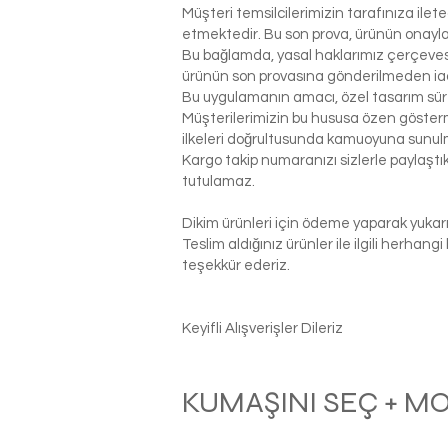
Müşteri temsilcilerimizin tarafınıza ilet
etmektedir. Bu son prova, ürünün onaylanm
Bu bağlamda, yasal haklarımız çerçeves
ürünün son provasına gönderilmeden ia
Bu uygulamanın amacı, özel tasarım sür
Müşterilerimizin bu hususa özen gösterme
ilkeleri doğrultusunda kamuoyuna sunul
Kargo takip numaranızı sizlerle paylaş
tutulamaz.
Dikim ürünleri için ödeme yaparak yukarı
Teslim aldığınız ürünler ile ilgili herhan
teşekkür ederiz.
Keyifli Alışverişler Dileriz
KUMAŞINI SEÇ + M