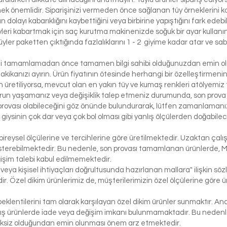
etmek önemlidir. Siparişinizi vermeden önce sağlanan tüy örneklerini ko
 dolayı kabarıklığını kaybettiğini veya birbirine yapıştığını fark edeb
yleri kabartmak için saç kurutma makinenizde soğuk bir ayar kullanı
üyler paketten çıktığında fazlalıklarını 1 - 2 giyime kadar atar ve sabi
izi tamamlamadan önce tamamen bilgi sahibi olduğunuzdan emin olma
dakikanızı ayırın. Ürün fiyatının ötesinde herhangi bir özelleştirmeni
üretiliyorsa, mevcut olan en yakın tüy ve kumaş renkleri atölyemiz t
run yaşamanız veya değişiklik talep etmeniz durumunda, son prova i
rovası olabileceğini göz önünde bulundurarak, lütfen zamanlamanızı
bir giysinin çok dar veya çok bol olması gibi yanlış ölçülerden doğabi
bireysel ölçülerine ve tercihlerine göre üretilmektedir. Uzaktan çalı
österebilmektedir. Bu nedenle, son provası tamamlanan ürünlerde, 
işim talebi kabul edilmemektedir.
 veya kişisel ihtiyaçları doğrultusunda hazırlanan mallara" ilişkin 
r. Özel dikim ürünlerimiz de, müşterilerimizin özel ölçülerine göre
klentilerini tam olarak karşılayan özel dikim ürünler sunmaktır. Anc
ış ürünlerde iade veya değişim imkanı bulunmamaktadır. Bu nedenle, 
iksiz olduğundan emin olunması önem arz etmektedir.