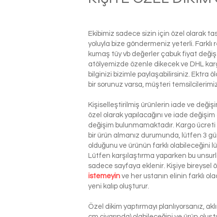
Ekibimiz sadece sizin için özel olarak t
yoluyla bize göndermeniz yeterli. Farkl
kumaş tüy vb değerler çabuk fiyat değiş
atölyemizde özenle dikecek ve DHL kargo i
bilginizi bizimle paylaşabilirsiniz. Ektra
bir sorunuz varsa, müşteri temsilcilerim
Kişiselleştirilmiş ürünlerin iade ve deği
özel olarak yapılacağını ve iade değişim
değişim bulunmamaktadır. Kargo ücreti si
bir ürün almanız durumunda, lütfen 3 g
olduğunu ve ürünün farklı olabileceğini l
Lütfen karşılaştırma yaparken bu unsurla
sadece sayfaya eklenir. Kişiye bireysel
istemeyin
ve her ustanın elinin farklı o
yeni kalıp oluşturur.
Özel dikim yaptırmayı planlıyorsanız, ak
cm civarında) olabileceğini ve ürün oluşt