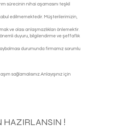
rım sürecinin nihai aşamasını teşkil
abul edilmemektedir. Müşterilerimizin,
k ve olası anlaşmazlıkları önlemektir.
nemli duyuru, bilgilendirme ve şeffaflık
p kaybolması durumunda firmamız sorumlu
şım sağlamalısınız.Anlayışınız için
 HAZIRLANSIN !