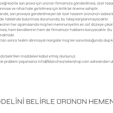
eceği kod ile son prova için ürünün firmamıza gönderilmesi, özel tasa
ası ve nihai hale getirilmesi için kritik bir öneme sahiptir.
inde, son provaya gönderilmeyen bir özel tasarım ürününün iadesi k
de talebinde bulunması durumunda, bu talep karşılanmayacaktır.
ecinin her aşamasında müşteri memnuniyetini en üst düzeye çıkarma
si, hem kendilerinin hem de firmamızın haklarını koruyacaktır. Bu ö
maktadır.
tıktan sonra teslim alınmayan kargolar müşteri sorumluluğunda olu
da belirtilen maddeleri kabul etmiş olursunuz.
gi bir problem yaşarsanız
info@blancheateliershop.com
adresinden ula
ODELİNİ BELİRLE ÜRÜNÜN HEMEN