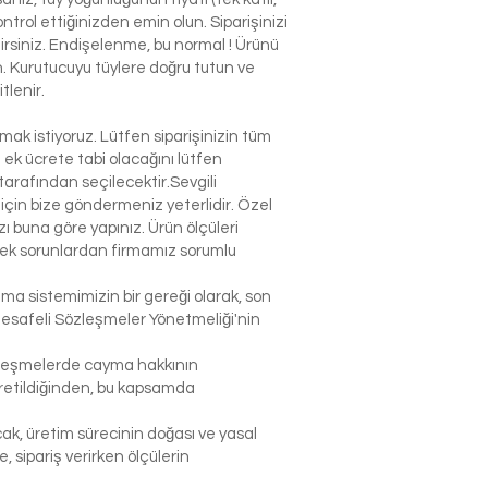
ntrol ettiğinizden emin olun. Siparişinizi
ilirsiniz. Endişelenme, bu normal ! Ürünü
n. Kurutucuyu tüylere doğru tutun ve
tlenir.
k istiyoruz. Lütfen siparişinizin tüm
n ek ücrete tabi olacağını lütfen
arafından seçilecektir.Sevgili
çin bize göndermeniz yeterlidir. Özel
 buna göre yapınız. Ürün ölçüleri
lecek sorunlardan firmamız sorumlu
şma sistemimizin bir gereği olarak, son
Mesafeli Sözleşmeler Yönetmeliği'nin
sözleşmelerde cayma hakkının
 üretildiğinden, bu kapsamda
ak, üretim sürecinin doğası ve yasal
sipariş verirken ölçülerin