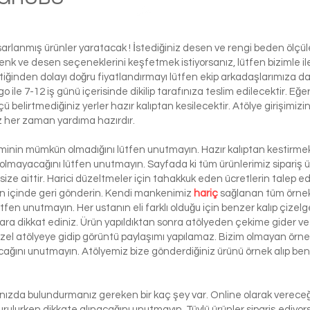
Ball
asarlanmış ürünler yaratacak ! İstediğiniz desen ve rengi beden ölçü
ı renk ve desen seçeneklerini keşfetmek istiyorsanız, lütfen biziml
tiğinden dolayı doğru fiyatlandırmayı lütfen ekip arkadaşlarımıza d
le 7-12 iş günü içerisinde dikilip tarafınıza teslim edilecektir. Eğe
 ölçü belirtmediğiniz yerler hazır kalıptan kesilecektir. Atölye girişim
iz her zaman yardıma hazırdır.
şiminin mümkün olmadığını lütfen unutmayın. Hazır kalıptan kestirmek 
 olmayacağını lütfen unutmayın. Sayfada ki tüm ürünlerimiz sipariş ü
ze aittir. Harici düzeltmeler için tahakkuk eden ücretlerin talep e
ün içinde geri gönderin. Kendi mankenimiz
hariç
sağlanan tüm örnek 
ütfen unutmayın. Her ustanın eli farklı olduğu için benzer kalıp çizelg
ra dikkat ediniz. Ürün yapıldıktan sonra atölyeden çekime gider ve 
 özel atölyeye gidip görüntü paylaşımı yapılamaz. Bizim olmayan örn
lacağını unutmayın. Atölyemiz bize gönderdiğiniz ürünü örnek alıp benze
lınızda bulundurmanız gereken bir kaç şey var. Online olarak vereceği
urulurken dikkate alınacağını unutmayın. Tüylü ürünler sipariş ediyorsa