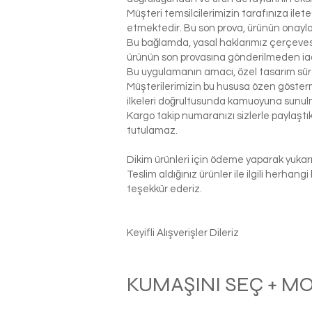
Müşteri temsilcilerimizin tarafınıza ilet
etmektedir. Bu son prova, ürünün onaylanm
Bu bağlamda, yasal haklarımız çerçeves
ürünün son provasına gönderilmeden ia
Bu uygulamanın amacı, özel tasarım sür
Müşterilerimizin bu hususa özen gösterme
ilkeleri doğrultusunda kamuoyuna sunul
Kargo takip numaranızı sizlerle paylaş
tutulamaz.
Dikim ürünleri için ödeme yaparak yukarı
Teslim aldığınız ürünler ile ilgili herhan
teşekkür ederiz.
Keyifli Alışverişler Dileriz
KUMAŞINI SEÇ + M