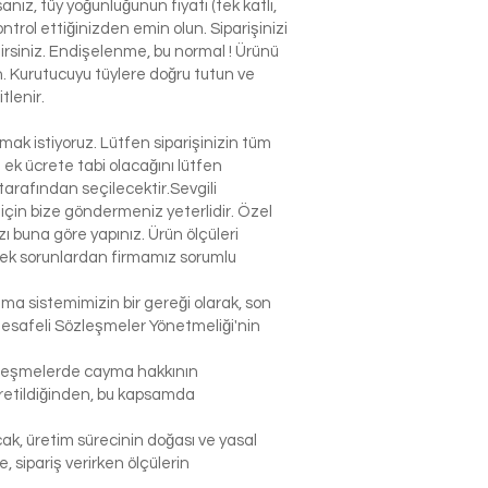
nız, tüy yoğunluğunun fiyatı (tek katlı,
ntrol ettiğinizden emin olun. Siparişinizi
ilirsiniz. Endişelenme, bu normal ! Ürünü
n. Kurutucuyu tüylere doğru tutun ve
tlenir.
k istiyoruz. Lütfen siparişinizin tüm
n ek ücrete tabi olacağını lütfen
arafından seçilecektir.Sevgili
çin bize göndermeniz yeterlidir. Özel
 buna göre yapınız. Ürün ölçüleri
lecek sorunlardan firmamız sorumlu
şma sistemimizin bir gereği olarak, son
Mesafeli Sözleşmeler Yönetmeliği'nin
sözleşmelerde cayma hakkının
 üretildiğinden, bu kapsamda
ak, üretim sürecinin doğası ve yasal
sipariş verirken ölçülerin