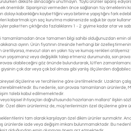
urulurken dikkate alınacağını unutmayın. Tüylü ürünler sipariş ediyorsa
etmek önemlidir. Siparişinizi vermeden önce sağlanan tüy örneklerini ko
 dolayı kabarıklığını kaybettiğini veya birbirine yapıştığını fark edeb
yleri kabartmak için saç kurutma makinenizde soğuk bir ayar kullanı
üyler paketten çıktığında fazlalıklarını 1 - 2 giyime kadar atar ve sabi
izi tamamlamadan önce tamamen bilgi sahibi olduğunuzdan emin olma
dakikanızı ayırın. Ürün fiyatının ötesinde herhangi bir özelleştirmeni
üretiliyorsa, mevcut olan en yakın tüy ve kumaş renkleri atölyemiz t
run yaşamanız veya değişiklik talep etmeniz durumunda, son prova i
rovası olabileceğini göz önünde bulundurarak, lütfen zamanlamanızı
bir giysinin çok dar veya çok bol olması gibi yanlış ölçülerden doğabi
bireysel ölçülerine ve tercihlerine göre üretilmektedir. Uzaktan çalı
österebilmektedir. Bu nedenle, son provası tamamlanan ürünlerde, 
işim talebi kabul edilmemektedir.
 veya kişisel ihtiyaçları doğrultusunda hazırlanan mallara" ilişkin 
r. Özel dikim ürünlerimiz de, müşterilerimizin özel ölçülerine göre
klentilerini tam olarak karşılayan özel dikim ürünler sunmaktır. Anc
ış ürünlerde iade veya değişim imkanı bulunmamaktadır. Bu nedenle, 
iksiz olduğundan emin olunması önem arz etmektedir.