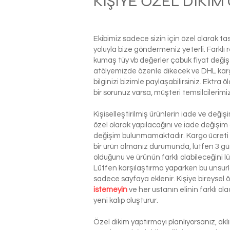
KİŞİYE ÖZEL DİKİ
Ekibimiz sadece sizin için özel olarak t
yoluyla bize göndermeniz yeterli. Farkl
kumaş tüy vb değerler çabuk fiyat değiş
atölyemizde özenle dikecek ve DHL kargo i
bilginizi bizimle paylaşabilirsiniz. Ektra
bir sorunuz varsa, müşteri temsilcilerim
Kişiselleştirilmiş ürünlerin iade ve deği
özel olarak yapılacağını ve iade değişim
değişim bulunmamaktadır. Kargo ücreti si
bir ürün almanız durumunda, lütfen 3 g
olduğunu ve ürünün farklı olabileceğini l
Lütfen karşılaştırma yaparken bu unsurla
sadece sayfaya eklenir. Kişiye bireysel
istemeyin
ve her ustanın elinin farklı o
yeni kalıp oluşturur.
Özel dikim yaptırmayı planlıyorsanız, ak