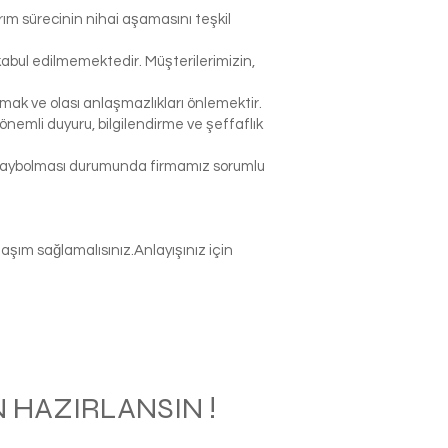
rım sürecinin nihai aşamasını teşkil
abul edilmemektedir. Müşterilerimizin,
k ve olası anlaşmazlıkları önlemektir.
nemli duyuru, bilgilendirme ve şeffaflık
p kaybolması durumunda firmamız sorumlu
şım sağlamalısınız.Anlayışınız için
 HAZIRLANSIN !