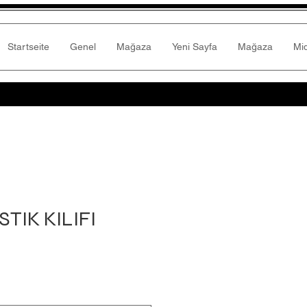
Startseite
Genel
Mağaza
Yeni Sayfa
Mağaza
Mi
TIK KILIFI