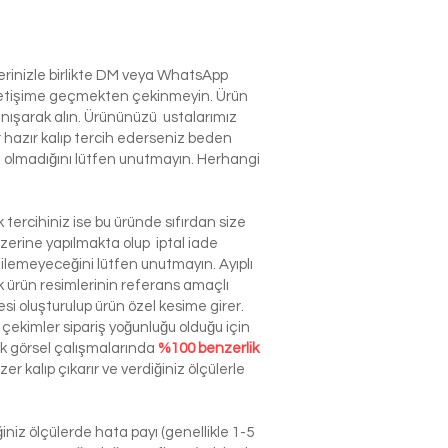
lerinizle birlikte DM veya WhatsApp
e iletişime geçmekten çekinmeyin. Ürün
anışarak alın. Ürününüzü ustalarımız
r hazır kalıp tercih ederseniz beden
izin olmadığını lütfen unutmayın. Herhangi
tercihiniz ise bu üründe sıfırdan size
zerine yapılmakta olup iptal iade
dilemeyeceğini lütfen unutmayın. Ayıplı
ürün resimlerinin referans amaçlı
esi oluşturulup ürün özel kesime girer.
çekimler sipariş yoğunluğu olduğu için
ek görsel çalışmalarında
%100 benzerlik
r kalıp çıkarır ve verdiğiniz ölçülerle
niz ölçülerde hata payı (genellikle 1-5