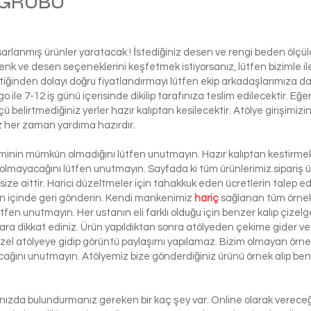
M GRUBU
Ball
asarlanmış ürünler yaratacak ! İstediğiniz desen ve rengi beden ölçü
ı renk ve desen seçeneklerini keşfetmek istiyorsanız, lütfen biziml
tiğinden dolayı doğru fiyatlandırmayı lütfen ekip arkadaşlarımıza d
le 7-12 iş günü içerisinde dikilip tarafınıza teslim edilecektir. Eğe
 ölçü belirtmediğiniz yerler hazır kalıptan kesilecektir. Atölye girişim
iz her zaman yardıma hazırdır.
şiminin mümkün olmadığını lütfen unutmayın. Hazır kalıptan kestirmek 
 olmayacağını lütfen unutmayın. Sayfada ki tüm ürünlerimiz sipariş ü
ze aittir. Harici düzeltmeler için tahakkuk eden ücretlerin talep e
ün içinde geri gönderin. Kendi mankenimiz
hariç
sağlanan tüm örnek 
ütfen unutmayın. Her ustanın eli farklı olduğu için benzer kalıp çizelg
ra dikkat ediniz. Ürün yapıldıktan sonra atölyeden çekime gider ve 
 özel atölyeye gidip görüntü paylaşımı yapılamaz. Bizim olmayan örn
lacağını unutmayın. Atölyemiz bize gönderdiğiniz ürünü örnek alıp benze
lınızda bulundurmanız gereken bir kaç şey var. Online olarak vereceği