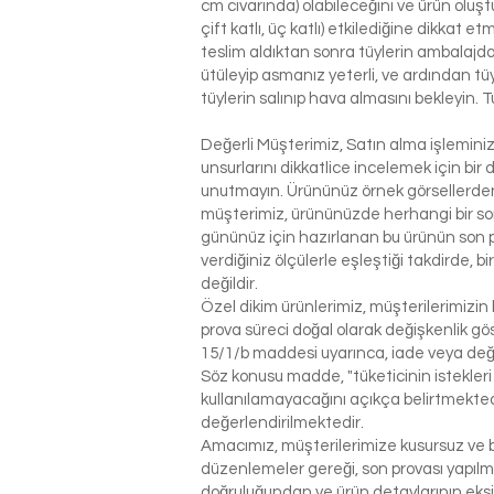
cm civarında) olabileceğini ve ürün oluşt
çift katlı, üç katlı) etkilediğine dikkat 
teslim aldıktan sonra tüylerin ambalajdan
ütüleyip asmanız yeterli, ve ardından tü
tüylerin salınıp hava almasını bekleyin. T
Değerli Müşterimiz, Satın alma işlemin
unsurlarını dikkatlice incelemek için bir 
unutmayın. Ürününüz örnek görsellerden 
müşterimiz, ürününüzde herhangi bir so
gününüz için hazırlanan bu ürünün son p
verdiğiniz ölçülerle eşleştiği takdirde, 
değildir.
Özel dikim ürünlerimiz, müşterilerimizin 
prova süreci doğal olarak değişkenlik g
15/1/b maddesi uyarınca, iade veya değ
Söz konusu madde, "tüketicinin istekleri
kullanılamayacağını açıkça belirtmektedi
değerlendirilmektedir.
Amacımız, müşterilerimize kusursuz ve be
düzenlemeler gereği, son provası yapılm
doğruluğundan ve ürün detaylarının eks