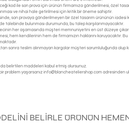
eceği kod ile son prova için ürünün firmamıza gönderilmesi, özel tasa
ası ve nihai hale getirilmesi için kritik bir öneme sahiptir.
inde, son provaya gönderilmeyen bir özel tasarım ürününün iadesi k
de talebinde bulunması durumunda, bu talep karşılanmayacaktır.
ecinin her aşamasında müşteri memnuniyetini en üst düzeye çıkarma
si, hem kendilerinin hem de firmamızın haklarını koruyacaktır. Bu ö
maktadır.
tıktan sonra teslim alınmayan kargolar müşteri sorumluluğunda olu
da belirtilen maddeleri kabul etmiş olursunuz.
gi bir problem yaşarsanız
info@blancheateliershop.com
adresinden ula
ODELİNİ BELİRLE ÜRÜNÜN HEMEN