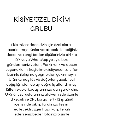
KİŞİYE ÖZEL DİKİM
GRUBU
Ekibimiz sadece sizin için özel olarak
tasarlanmış ürünler yaratacak ! İstediğiniz
desen ve rengi beden ölçülerinizle birlikte
DM veya WhatsApp yoluyla bize
göndermeniz yeterli. Farklı renk ve desen
seçeneklerini keşfetmek istiyorsanız, lütfen
bizimle iletişime geçmekten çekinmeyin.
Ürün kumaş tüy vb değerler çabuk fiyat
değiştiğinden dolayı doğru fiyatlandırmayı
lütfen ekip arkadaşlarımıza danışarak alın.
Ürününüzü ustalarımız atölyemizde özenle
dikecek ve DHL kargo ile 7-12 iş günü
içerisinde dikilip tarafınıza teslim
edilecektir. Eğer hazır kalıp tercih
ederseniz beden bilginizi bizimle