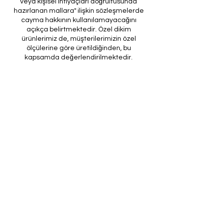
veya kişisel ihtiyaçları doğrultusunda
hazırlanan mallara" ilişkin sözleşmelerde
cayma hakkının kullanılamayacağını
açıkça belirtmektedir. Özel dikim
ürünlerimiz de, müşterilerimizin özel
ölçülerine göre üretildiğinden, bu
kapsamda değerlendirilmektedir.
Amacımız, müşterilerimize kusursuz ve
beklentilerini tam olarak karşılayan özel
dikim ürünler sunmaktır. Ancak, üretim
sürecinin doğası ve yasal düzenlemeler
gereği, son provası yapılmış ürünlerde iade
veya değişim imkanı bulunmamaktadır. Bu
nedenle, sipariş verirken ölçülerin
doğruluğundan ve ürün detaylarının
eksiksiz olduğundan emin olunması önem
arz etmektedir.
Müşteri temsilcilerimizin tarafınıza
ileteceği kod ile son prova için ürünün
firmamıza gönderilmesi, özel tasarım
sürecinin nihai aşamasını teşkil
etmektedir. Bu son prova, ürünün
onaylanması ve nihai hale getirilmesi için
kritik bir öneme sahiptir.