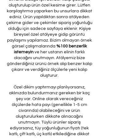
oluşturulup ürün özel kesime girer. Lütfen
karşılaştırma yaparken bu unsurlara dikkat
ediniz. Ürün yapıldıktan sonra atölyeden
çekime gider ve çekimler sipariş yoğunluğu
olduğu için sadece sayfaya eklenir. Kişiye
bireysel özel atölyeye gidip görüntü
paylaşımı yapılamaz. Bizim olmayan örnek
görsel çalışmalarında
%100 benzerlik
istemeyin
ve her ustanın elinin farklı
olacağını unutmayın. Atölyemiz bize
gönderdiğiniz ürünü örnek alıp benzer kalıp
çıkarır ve verdiğiniz ölçülerle yeni kalıp
oluşturur.
Özel dikim yaptırmayı planlıyorsanız,
aklınızda bulundurmanız gereken bir kaç
şey var. Online olarak vereceğiniz
ölçülerde hata payı (genellikle 1-5 cm
civarında) olabileceğini ve ürün
oluşturulurken dikkate alınacağını
unutmayın. Tüylü ürünler sipariş
ediyorsanız, tüy yoğunluğunun fiyatı (tek
katlı, çift katlı, üç katlı) etkilediğine dikkat