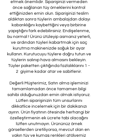
etmek önemlidir. Siparişinizi vermeden
önce sağlanan tüy örneklerini kontrol
ettiğinizden emin olun. Siparişinizi teslim
aldıktan sonra tüylerin ambalajdan dolayı
kabarıklığını kaybettiğini veya birbirine
yapıştığını fark edebilirsiniz. Endişelenme,
bu normal ! Ürünü ütüleyip asmanız yeterli,
ve ardından tüyleri kabartmak için saç
kurutma makinenizde soğuk bir ayar
kullanın. Kurutucuyu tüylere doğru tutun ve
tüylerin salınıp hava almasını bekleyin.
Tüyler paketten çıktığında fazlalıklarını 1 -
2 giyime kadar atar ve sabitlenir.
Değerli Müşterimiz, Satın alma işleminizi
tamamlamadan önce tamamen bilgi
sahibi olduğunuzdan emin olmak istiyoruz.
Lütfen siparişinizin tüm unsurlarını
dikkatlice incelemek için bir dakikanızı
ayırın. Ürün fiyatının ötesinde herhangi bir
özelleştirmenin ek ücrete tabi olacağını
lütfen unutmayın. Ürününüz örnek
görsellerden üretiliyorsa, mevcut olan en
yakın tüy ve kumaş renkleri atölyemiz