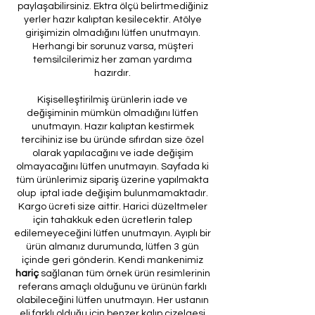
paylaşabilirsiniz. Ektra ölçü belirtmediğiniz
yerler hazır kalıptan kesilecektir. Atölye
girişimizin olmadığını lütfen unutmayın.
Herhangi bir sorunuz varsa, müşteri
temsilcilerimiz her zaman yardıma
hazırdır.
Kişiselleştirilmiş ürünlerin iade ve
değişiminin mümkün olmadığını lütfen
unutmayın. Hazır kalıptan kestirmek
tercihiniz ise bu üründe sıfırdan size özel
olarak yapılacağını ve iade değişim
olmayacağını lütfen unutmayın. Sayfada ki
tüm ürünlerimiz sipariş üzerine yapılmakta
olup iptal iade değişim bulunmamaktadır.
Kargo ücreti size aittir. Harici düzeltmeler
için tahakkuk eden ücretlerin talep
edilemeyeceğini lütfen unutmayın. Ayıplı bir
ürün almanız durumunda, lütfen 3 gün
içinde geri gönderin. Kendi mankenimiz
hariç
sağlanan tüm örnek ürün resimlerinin
referans amaçlı olduğunu ve ürünün farklı
olabileceğini lütfen unutmayın. Her ustanın
eli farklı olduğu için benzer kalıp çizelgesi