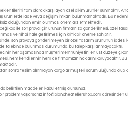
klentilerini tam olarak karşılayan özel dikim ürünler sunmaktır. Anc
ış ürünlerde iade veya değişim imkanı bulunmamaktadır. Bu nedenle, 
iksiz olduğundan emin olunması önem arz etmektedir.
eceği kod ile son prova için ürünün firmamıza gönderilmesi, özel tasa
ası ve nihai hale getirilmesi için kritik bir öneme sahiptir.
inde, son provaya gönderilmeyen bir özel tasarım ürününün iadesi k
de talebinde bulunması durumunda, bu talep karşılanmayacaktır.
ecinin her aşamasında müşteri memnuniyetini en üst düzeye çıkarma
si, hem kendilerinin hem de firmamızın haklarını koruyacaktır. Bu ö
maktadır.
tıktan sonra teslim alınmayan kargolar müşteri sorumluluğunda olu
da belirtilen maddeleri kabul etmiş olursunuz.
gi bir problem yaşarsanız
info@blancheateliershop.com
adresinden ula