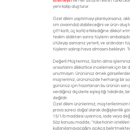
istemeyin
ve her ustanın elinin farklı o
yeni kalıp oluşturur.
Özel dikim yaptırmayı planlıyorsanız, ak
cm civarında) olabileceğini ve ürün oluşt
çift katlı, üç katlı) etkilediğine dikkat 
teslim aldıktan sonra tüylerin ambalajdan
ütüleyip asmanız yeterli, ve ardından tü
tüylerin salınıp hava almasını bekleyin. T
Değerli Müşterimiz, Satın alma işlemin
unsurlarını dikkatlice incelemek için bir 
unutmayın. Ürününüz örnek görsellerden 
müşterimiz, ürününüzde herhangi bir so
gününüz için hazırlanan bu ürünün son p
verdiğiniz ölçülerle eşleştiği takdirde, 
değildir.
Özel dikim ürünlerimiz, müşterilerimizin 
prova süreci doğal olarak değişkenlik g
15/1/b maddesi uyarınca, iade veya değ
Söz konusu madde, "tüketicinin istekleri
kullanılamayacağını açıkça belirtmektedi