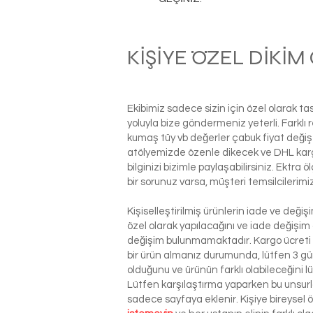
KİŞİYE ÖZEL DİKİ
Ekibimiz sadece sizin için özel olarak t
yoluyla bize göndermeniz yeterli. Farkl
kumaş tüy vb değerler çabuk fiyat değiş
atölyemizde özenle dikecek ve DHL kargo i
bilginizi bizimle paylaşabilirsiniz. Ektra
bir sorunuz varsa, müşteri temsilcilerim
Kişiselleştirilmiş ürünlerin iade ve deği
özel olarak yapılacağını ve iade değişim
değişim bulunmamaktadır. Kargo ücreti si
bir ürün almanız durumunda, lütfen 3 g
olduğunu ve ürünün farklı olabileceğini l
Lütfen karşılaştırma yaparken bu unsurla
sadece sayfaya eklenir. Kişiye bireysel