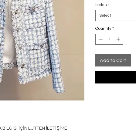
beden
*
Select
Quantity
*
Add to Cart
İLGİSİ İÇİN LÜTFEN İLETİŞİME