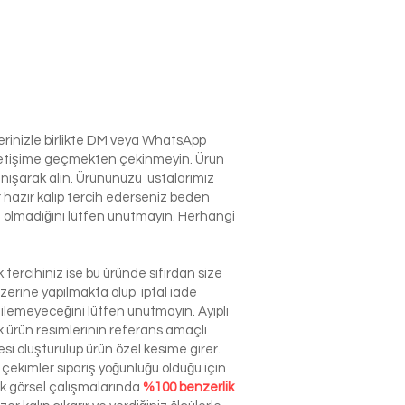
lerinizle birlikte DM veya WhatsApp
e iletişime geçmekten çekinmeyin. Ürün
anışarak alın. Ürününüzü ustalarımız
r hazır kalıp tercih ederseniz beden
izin olmadığını lütfen unutmayın. Herhangi
tercihiniz ise bu üründe sıfırdan size
zerine yapılmakta olup iptal iade
dilemeyeceğini lütfen unutmayın. Ayıplı
ürün resimlerinin referans amaçlı
esi oluşturulup ürün özel kesime girer.
çekimler sipariş yoğunluğu olduğu için
ek görsel çalışmalarında
%100 benzerlik