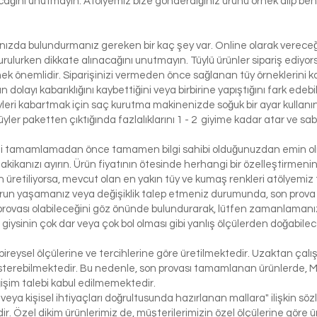
lacağını unutmayın. Atölyemiz bize gönderdiğiniz ürünü örnek alıp benze
lınızda bulundurmanız gereken bir kaç şey var. Online olarak vereceği
urulurken dikkate alınacağını unutmayın. Tüylü ürünler sipariş ediyorsa
etmek önemlidir. Siparişinizi vermeden önce sağlanan tüy örneklerini ko
 dolayı kabarıklığını kaybettiğini veya birbirine yapıştığını fark edeb
yleri kabartmak için saç kurutma makinenizde soğuk bir ayar kullanı
üyler paketten çıktığında fazlalıklarını 1 - 2 giyime kadar atar ve sabi
izi tamamlamadan önce tamamen bilgi sahibi olduğunuzdan emin olma
dakikanızı ayırın. Ürün fiyatının ötesinde herhangi bir özelleştirmeni
üretiliyorsa, mevcut olan en yakın tüy ve kumaş renkleri atölyemiz t
run yaşamanız veya değişiklik talep etmeniz durumunda, son prova i
rovası olabileceğini göz önünde bulundurarak, lütfen zamanlamanızı
bir giysinin çok dar veya çok bol olması gibi yanlış ölçülerden doğabi
bireysel ölçülerine ve tercihlerine göre üretilmektedir. Uzaktan çalı
österebilmektedir. Bu nedenle, son provası tamamlanan ürünlerde, 
işim talebi kabul edilmemektedir.
 veya kişisel ihtiyaçları doğrultusunda hazırlanan mallara" ilişkin 
r. Özel dikim ürünlerimiz de, müşterilerimizin özel ölçülerine göre