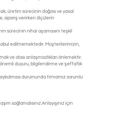
ak, üretim sürecinin doğası ve yasal
sipariş verirken ölçülerin
rım sürecinin nihai aşamasını teşkil
abul edilmemektedir. Müşterilerimizin,
k ve olası anlaşmazlıkları önlemektir.
nemli duyuru, bilgilendirme ve şeffaflık
p kaybolması durumunda firmamız sorumlu
şım sağlamalısınız.Anlayışınız için