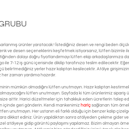
M GRUBU
Ball
asarlanmış ürünler yaratacak ! İstediğiniz desen ve rengi beden ölçü
ı renk ve desen seçeneklerini keşfetmek istiyorsanız, lütfen biziml
tiğinden dolayı doğru fiyatlandırmayı lütfen ekip arkadaşlarımıza d
le 7-12 iş günü içerisinde dikilip tarafınıza teslim edilecektir. Eğe
 ölçü belirtmediğiniz yerler hazır kalıptan kesilecektir. Atölye girişim
iz her zaman yardıma hazırdır.
şiminin mümkün olmadığını lütfen unutmayın. Hazır kalıptan kestirmek 
 olmayacağını lütfen unutmayın. Sayfada ki tüm ürünlerimiz sipariş ü
ze aittir. Harici düzeltmeler için tahakkuk eden ücretlerin talep e
ün içinde geri gönderin. Kendi mankenimiz
hariç
sağlanan tüm örnek 
ütfen unutmayın. Her ustanın eli farklı olduğu için benzer kalıp çizelg
ra dikkat ediniz. Ürün yapıldıktan sonra atölyeden çekime gider ve 
 özel atölyeye gidip görüntü paylaşımı yapılamaz. Bizim olmayan örn