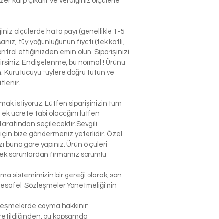
r kalıp çıkarır ve verdiğiniz ölçülerle
niz ölçülerde hata payı (genellikle 1-5
nız, tüy yoğunluğunun fiyatı (tek katlı,
ntrol ettiğinizden emin olun. Siparişinizi
ilirsiniz. Endişelenme, bu normal ! Ürünü
n. Kurutucuyu tüylere doğru tutun ve
tlenir.
k istiyoruz. Lütfen siparişinizin tüm
n ek ücrete tabi olacağını lütfen
arafından seçilecektir.Sevgili
çin bize göndermeniz yeterlidir. Özel
 buna göre yapınız. Ürün ölçüleri
lecek sorunlardan firmamız sorumlu
şma sistemimizin bir gereği olarak, son
Mesafeli Sözleşmeler Yönetmeliği'nin
sözleşmelerde cayma hakkının
 üretildiğinden, bu kapsamda