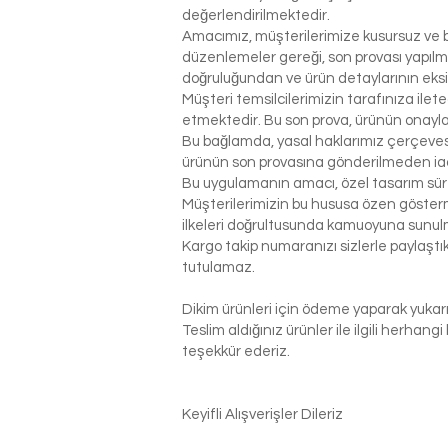
değerlendirilmektedir.
Amacımız, müşterilerimize kusursuz ve be
düzenlemeler gereği, son provası yapılm
doğruluğundan ve ürün detaylarının eks
Müşteri temsilcilerimizin tarafınıza ilet
etmektedir. Bu son prova, ürünün onaylanm
Bu bağlamda, yasal haklarımız çerçeves
ürünün son provasına gönderilmeden ia
Bu uygulamanın amacı, özel tasarım sür
Müşterilerimizin bu hususa özen gösterme
ilkeleri doğrultusunda kamuoyuna sunul
Kargo takip numaranızı sizlerle paylaş
tutulamaz.
Dikim ürünleri için ödeme yaparak yukarı
Teslim aldığınız ürünler ile ilgili herhan
teşekkür ederiz.
Keyifli Alışverişler Dileriz