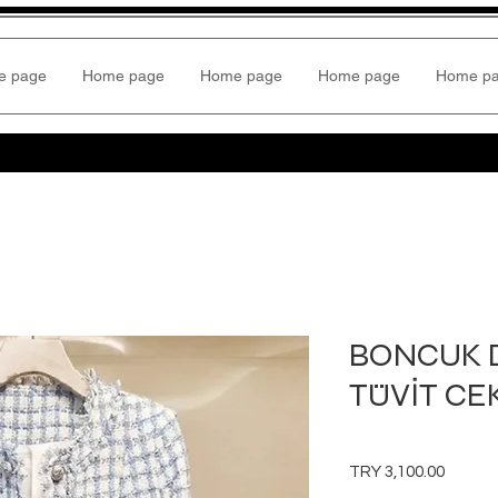
e page
Home page
Home page
Home page
Home p
BONCUK 
TÜVİT CE
Price
TRY 3,100.00