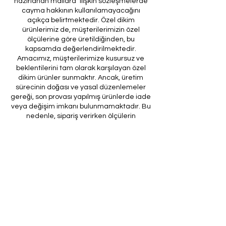
hazırlanan mallara" ilişkin sözleşmelerde
cayma hakkının kullanılamayacağını
açıkça belirtmektedir. Özel dikim
ürünlerimiz de, müşterilerimizin özel
ölçülerine göre üretildiğinden, bu
kapsamda değerlendirilmektedir.
Amacımız, müşterilerimize kusursuz ve
beklentilerini tam olarak karşılayan özel
dikim ürünler sunmaktır. Ancak, üretim
sürecinin doğası ve yasal düzenlemeler
gereği, son provası yapılmış ürünlerde iade
veya değişim imkanı bulunmamaktadır. Bu
nedenle, sipariş verirken ölçülerin
doğruluğundan ve ürün detaylarının
eksiksiz olduğundan emin olunması önem
arz etmektedir.
Müşteri temsilcilerimizin tarafınıza
ileteceği kod ile son prova için ürünün
firmamıza gönderilmesi, özel tasarım
sürecinin nihai aşamasını teşkil
etmektedir. Bu son prova, ürünün
onaylanması ve nihai hale getirilmesi için
kritik bir öneme sahiptir.
Bu bağlamda, yasal haklarımız