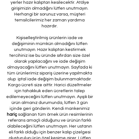
yerler hazır kalıptan kesilecektir. Atölye
girişimizin olmadığını lütfen unutmayın.
Herhangi bir sorunuz varsa, müşteri
temsilcilerimiz her zaman yardıma
hazırdır.
Kişiselleştirilmiş ürünlerin iade ve
değişiminin mümkün olmadığını lütfen
unutmayın. Hazır kalıptan kestirmek
tercihiniz ise bu üründe sıfırdan size özel
olarak yapılacağını ve iade değişim
olmayacağını lütfen unutmayın. Sayfada ki
tüm ürünlerimiz sipariş üzerine yapılmakta
olup iptal iade değişim bulunmamaktadır.
Kargo ücreti size aittir. Harici düzeltmeler
için tahakkuk eden ücretlerin talep
edilemeyeceğini lütfen unutmayın. Ayıplı bir
ürün almanız durumunda, lütfen 3 gün
içinde geri gönderin. Kendi mankenimiz
hariç
sağlanan tüm örnek ürün resimlerinin
referans amaçlı olduğunu ve ürünün farklı
olabileceğini lütfen unutmayın. Her ustanın
eli farklı olduğu için benzer kalıp çizelgesi
oluşturulup ürün özel kesime girer. Lütfen