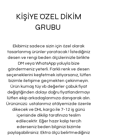
KİŞİYE ÖZEL DİKİM
GRUBU
Ekibimiz sadece sizin için özel olarak
tasarlanmış ürünler yaratacak ! İstediğiniz
desen ve rengi beden ölçülerinizle birlikte
DM veya WhatsApp yoluyla bize
göndermeniz yeterli. Farklı renk ve desen
seçeneklerini keşfetmek istiyorsanız, lütfen
bizimle iletişime geçmekten çekinmeyin.
Ürün kumaş tüy vb değerler çabuk fiyat
değiştiğinden dolayı doğru fiyatlandırmayı
lütfen ekip arkadaşlarımıza danışarak alın.
Ürününüzü ustalarımız atölyemizde özenle
dikecek ve DHL kargo ile 7-12 iş günü
içerisinde dikilip tarafınıza teslim
edilecektir. Eğer hazır kalıp tercih
ederseniz beden bilginizi bizimle
paylaşabilirsiniz. Ektra ölçü belirtmediğiniz