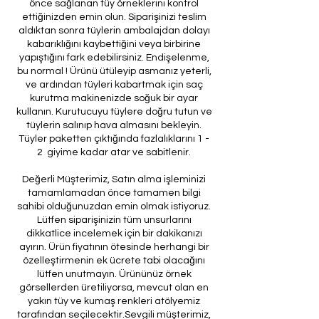
önce sağlanan tüy örneklerini kontrol
ettiğinizden emin olun. Siparişinizi teslim
aldıktan sonra tüylerin ambalajdan dolayı
kabarıklığını kaybettiğini veya birbirine
yapıştığını fark edebilirsiniz. Endişelenme,
bu normal ! Ürünü ütüleyip asmanız yeterli,
ve ardından tüyleri kabartmak için saç
kurutma makinenizde soğuk bir ayar
kullanın. Kurutucuyu tüylere doğru tutun ve
tüylerin salınıp hava almasını bekleyin.
Tüyler paketten çıktığında fazlalıklarını 1 -
2 giyime kadar atar ve sabitlenir.
Değerli Müşterimiz, Satın alma işleminizi
tamamlamadan önce tamamen bilgi
sahibi olduğunuzdan emin olmak istiyoruz.
Lütfen siparişinizin tüm unsurlarını
dikkatlice incelemek için bir dakikanızı
ayırın. Ürün fiyatının ötesinde herhangi bir
özelleştirmenin ek ücrete tabi olacağını
lütfen unutmayın. Ürününüz örnek
görsellerden üretiliyorsa, mevcut olan en
yakın tüy ve kumaş renkleri atölyemiz
tarafından seçilecektir.Sevgili müşterimiz,