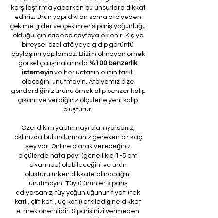
karşılaştırma yaparken bu unsurlara dikkat
ediniz. Ürün yapıldıktan sonra atölyeden
çekime gider ve çekimler sipariş yoğunluğu
olduğu için sadece sayfaya eklenir. Kişiye
bireysel özel atölyeye gidip görüntü
paylaşımı yapılamaz. Bizim olmayan örnek
görsel çalışmalarında
%100 benzerlik
istemeyin
ve her ustanın elinin farklı
olacağını unutmayın. Atölyemiz bize
gönderdiğiniz ürünü örnek alıp benzer kalıp
çıkarır ve verdiğiniz ölçülerle yeni kalıp
oluşturur.
Özel dikim yaptırmayı planlıyorsanız,
aklınızda bulundurmanız gereken bir kaç
şey var. Online olarak vereceğiniz
ölçülerde hata payı (genellikle 1-5 cm
civarında) olabileceğini ve ürün
oluşturulurken dikkate alınacağını
unutmayın. Tüylü ürünler sipariş
ediyorsanız, tüy yoğunluğunun fiyatı (tek
katlı, çift katlı, üç katlı) etkilediğine dikkat
etmek önemlidir. Siparişinizi vermeden