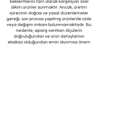
beklentilerini tam olarak karşılayan özel
dikim ürünler sunmaktır. Ancak, üretim
sürecinin doğası ve yasal düzenlemeler
gereği, son provası yapılmış ürünlerde iade
veya değişim imkanı bulunmamaktadır. Bu
nedenle, sipariş verirken ölçülerin
doğruluğundan ve ürün detaylarının
eksiksiz olduğundan emin olunması önem
arz etmektedir.
Müşteri temsilcilerimizin tarafınıza
ileteceği kod ile son prova için ürünün
firmamıza gönderilmesi, özel tasarım
sürecinin nihai aşamasını teşkil
etmektedir. Bu son prova, ürünün
onaylanması ve nihai hale getirilmesi için
kritik bir öneme sahiptir.
Bu bağlamda, yasal haklarımız
çerçevesinde, son provaya gönderilmeyen
bir özel tasarım ürününün iadesi kabul
edilmemektedir. Müşterilerimizin, ürünün
son provasına gönderilmeden iade
talebinde bulunması durumunda, bu talep
karşılanmayacaktır.
Bu uygulamanın amacı, özel tasarım