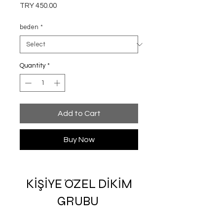
Price
TRY 450.00
beden
*
Quantity
*
Add to Cart
Buy Now
KİŞİYE ÖZEL DİKİM
GRUBU