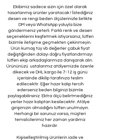
Ekibimiz sadece sizin için özel olarak
tasarlanmış ürünler yaratacak ! İstediğiniz
desen ve rengi beden ölçülerinizle birlikte
DM veya WhatsApp yoluyla bize
göndermeniz yeterli. Farklı renk ve desen
seçeneklerini keşfetmek istiyorsanız, lütfen
bizimle iletişime geçmekten çekinmeyin.
Ürün kumaş tüy vb değerler çabuk fiyat
değiştiğinden dolayı doğru fiyatlandırmayı
lütfen ekip arkadaşlarımıza danışarak alın.
Ürününüzü ustalarımız atölyemizde özenle
dikecek ve DHL kargo ile 7-12 iş günü
içerisinde dikilip tarafınıza teslim
edilecektir. Eğer hazır kalıp tercih
ederseniz beden bilginizi bizimle
paylaşabilirsiniz. Ektra ölçü belirtmediğiniz
yerler hazır kalıptan kesilecektir. Atölye
girişimizin olmadığını lütfen unutmayın.
Herhangi bir sorunuz varsa, müşteri
temsilcilerimiz her zaman yardıma
hazırdır.
Kişiselleştirilmiş ürünlerin iade ve