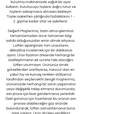
kurutma makinenizde soğuk bir ayar
kullanın. Kurutucuyu tüylere doğru tutun ve
tüylerin salınıp hava almasını bekleyin.
Tüyler paketten çıktığında fazlalıklarını 1 -
2 giyime kadar atar ve sabitlenir.
Değerli Müşterimiz, Satın alma işleminizi
tamamlamadan önce tamamen bilgi
sahibi olduğunuzdan emin olmak istiyoruz.
Lütfen siparişinizin tüm unsurlarını
dikkatlice incelemek için bir dakikanızı
ayırın. Ürün fiyatının ötesinde herhangi bir
özelleştirmenin ek ücrete tabi olacağını
lütfen unutmayın. Ürününüz örnek
görsellerden üretiliyorsa, mevcut olan en
yakın tüy ve kumaş renkleri atölyemiz
tarafından seçilecektir.Sevgili müşterimiz,
ürününüzde herhangi bir sorun yaşamanız
veya değişiklik talep etmeniz durumunda,
son prova için bize göndermeniz yeterlidir.
Özel gününüz için hazırlanan bu ürünün son
provası olabileceğini göz önünde
bulundurarak, lütfen zamanlamanızı buna
göre yapınız. Ürün ölçüleri verdiğiniz