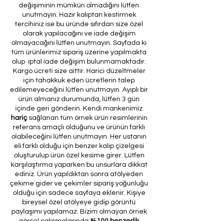
değişiminin mümkün olmadığını lütfen
unutmayın. Hazır kalıptan kestirmek
tercihiniz ise bu üründe sıfırdan size özel
olarak yapılacağını ve iade değişim
olmayacağını lütfen unutmayın. Sayfada ki
tüm ürünlerimiz sipariş üzerine yapılmakta
olup iptal iade değişim bulunmamaktadır.
Kargo ücreti size aittir. Harici düzeltmeler
için tahakkuk eden ücretlerin talep
edilemeyeceğini lütfen unutmayın. Ayıplı bir
ürün almanız durumunda, lütfen 3 gün
içinde geri gönderin. Kendi mankenimiz
hariç
sağlanan tüm örnek ürün resimlerinin
referans amaçlı olduğunu ve ürünün farklı
olabileceğini lütfen unutmayın. Her ustanın
eli farklı olduğu için benzer kalıp çizelgesi
oluşturulup ürün özel kesime girer. Lütfen
karşılaştırma yaparken bu unsurlara dikkat
ediniz. Ürün yapıldıktan sonra atölyeden
çekime gider ve çekimler sipariş yoğunluğu
olduğu için sadece sayfaya eklenir. Kişiye
bireysel özel atölyeye gidip görüntü
paylaşımı yapılamaz. Bizim olmayan örnek
görsel çalışmalarında
%100 benzerlik