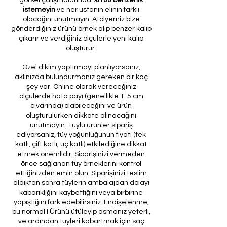
istemeyin
ve her ustanın elinin farklı
olacağını unutmayın. Atölyemiz bize
gönderdiğiniz ürünü örnek alıp benzer kalıp
çıkarır ve verdiğiniz ölçülerle yeni kalıp
oluşturur.
Özel dikim yaptırmayı planlıyorsanız,
aklınızda bulundurmanız gereken bir kaç
şey var. Online olarak vereceğiniz
ölçülerde hata payı (genellikle 1-5 cm
civarında) olabileceğini ve ürün
oluşturulurken dikkate alınacağını
unutmayın. Tüylü ürünler sipariş
ediyorsanız, tüy yoğunluğunun fiyatı (tek
katlı, çift katlı, üç katlı) etkilediğine dikkat
etmek önemlidir. Siparişinizi vermeden
önce sağlanan tüy örneklerini kontrol
ettiğinizden emin olun. Siparişinizi teslim
aldıktan sonra tüylerin ambalajdan dolayı
kabarıklığını kaybettiğini veya birbirine
yapıştığını fark edebilirsiniz. Endişelenme,
bu normal ! Ürünü ütüleyip asmanız yeterli,
ve ardından tüyleri kabartmak için saç