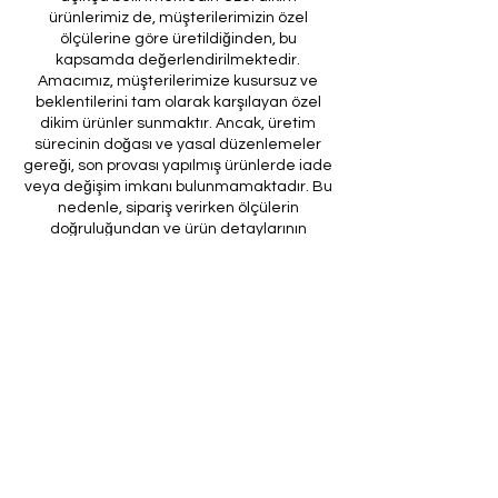
ürünlerimiz de, müşterilerimizin özel
ölçülerine göre üretildiğinden, bu
kapsamda değerlendirilmektedir.
Amacımız, müşterilerimize kusursuz ve
beklentilerini tam olarak karşılayan özel
dikim ürünler sunmaktır. Ancak, üretim
sürecinin doğası ve yasal düzenlemeler
gereği, son provası yapılmış ürünlerde iade
veya değişim imkanı bulunmamaktadır. Bu
nedenle, sipariş verirken ölçülerin
doğruluğundan ve ürün detaylarının
eksiksiz olduğundan emin olunması önem
arz etmektedir.
Müşteri temsilcilerimizin tarafınıza
ileteceği kod ile son prova için ürünün
firmamıza gönderilmesi, özel tasarım
sürecinin nihai aşamasını teşkil
etmektedir. Bu son prova, ürünün
onaylanması ve nihai hale getirilmesi için
kritik bir öneme sahiptir.
Bu bağlamda, yasal haklarımız
çerçevesinde, son provaya gönderilmeyen
bir özel tasarım ürününün iadesi kabul