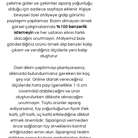
çekime gider ve çekimler sipariş yoğunluğu
olduğu için sadece sayfaya eklenir. Kişiye
bireysel özel atölyeye gidip görüntü
paylaşımı yapılamaz. Bizim olmayan örnek
görsel çalışmalarında
%100 benzerlik
istemeyin
ve her ustanın elinin farklı
olacağını unutmayın. Atölyemiz bize
gönderdiğiniz ürünü örnek alıp benzer kalıp
çıkarır ve verdiğiniz ölçülerle yeni kalıp
oluşturur.
Özel dikim yaptırmayı planlıyorsanız,
aklınızda bulundurmanız gereken bir kaç
şey var. Online olarak vereceğiniz
ölçülerde hata payı (genellikle 1-5 cm
civarında) olabileceğini ve ürün
oluşturulurken dikkate alınacağını
unutmayın. Tüylü ürünler sipariş
ediyorsanız, tüy yoğunluğunun fiyatı (tek
katlı, çift katlı, üç katlı) etkilediğine dikkat
etmek önemlidir. Siparişinizi vermeden
önce sağlanan tüy örneklerini kontrol
ettiğinizden emin olun. Siparişinizi teslim
aldıktan sonra tüylerin ambalajdan dolayı