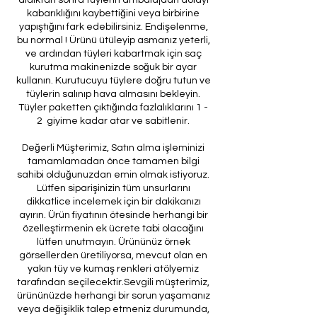
kabarıklığını kaybettiğini veya birbirine
yapıştığını fark edebilirsiniz. Endişelenme,
bu normal ! Ürünü ütüleyip asmanız yeterli,
ve ardından tüyleri kabartmak için saç
kurutma makinenizde soğuk bir ayar
kullanın. Kurutucuyu tüylere doğru tutun ve
tüylerin salınıp hava almasını bekleyin.
Tüyler paketten çıktığında fazlalıklarını 1 -
2 giyime kadar atar ve sabitlenir.
Değerli Müşterimiz, Satın alma işleminizi
tamamlamadan önce tamamen bilgi
sahibi olduğunuzdan emin olmak istiyoruz.
Lütfen siparişinizin tüm unsurlarını
dikkatlice incelemek için bir dakikanızı
ayırın. Ürün fiyatının ötesinde herhangi bir
özelleştirmenin ek ücrete tabi olacağını
lütfen unutmayın. Ürününüz örnek
görsellerden üretiliyorsa, mevcut olan en
yakın tüy ve kumaş renkleri atölyemiz
tarafından seçilecektir.Sevgili müşterimiz,
ürününüzde herhangi bir sorun yaşamanız
veya değişiklik talep etmeniz durumunda,