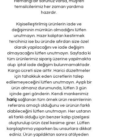
Herhangi bir sorunuz varsa, müşteri
temsilcilerimiz her zaman yardıma
hazırdır.
Kişiselleştirilmiş ürünlerin iade ve
değişiminin mümkün olmadığını lütfen
unutmayın. Hazır kalıptan kestirmek
tercihiniz ise bu üründe sıfırdan size özel
olarak yapılacağını ve iade değişim
olmayacağını lütfen unutmayın. Sayfada ki
tüm ürünlerimiz sipariş üzerine yapılmakta
olup iptal iade değişim bulunmamaktadır.
Kargo ücreti size aittir. Harici düzeltmeler
için tahakkuk eden ücretlerin talep
edilemeyeceğini lütfen unutmayın. Ayıplı bir
ürün almanız durumunda, lütfen 3 gün
içinde geri gönderin. Kendi mankenimiz
hariç
sağlanan tüm örnek ürün resimlerinin
referans amaçlı olduğunu ve ürünün farklı
olabileceğini lütfen unutmayın. Her ustanın
eli farklı olduğu için benzer kalıp çizelgesi
oluşturulup ürün özel kesime girer. Lütfen
karşılaştırma yaparken bu unsurlara dikkat
ediniz. Ürün yapıldıktan sonra atölyeden