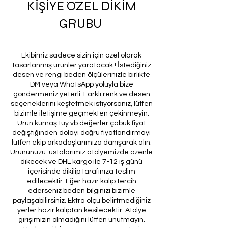
KİŞİYE ÖZEL DİKİM
GRUBU
Ekibimiz sadece sizin için özel olarak
tasarlanmış ürünler yaratacak ! İstediğiniz
desen ve rengi beden ölçülerinizle birlikte
DM veya WhatsApp yoluyla bize
göndermeniz yeterli. Farklı renk ve desen
seçeneklerini keşfetmek istiyorsanız, lütfen
bizimle iletişime geçmekten çekinmeyin.
Ürün kumaş tüy vb değerler çabuk fiyat
değiştiğinden dolayı doğru fiyatlandırmayı
lütfen ekip arkadaşlarımıza danışarak alın.
Ürününüzü ustalarımız atölyemizde özenle
dikecek ve DHL kargo ile 7-12 iş günü
içerisinde dikilip tarafınıza teslim
edilecektir. Eğer hazır kalıp tercih
ederseniz beden bilginizi bizimle
paylaşabilirsiniz. Ektra ölçü belirtmediğiniz
yerler hazır kalıptan kesilecektir. Atölye
girişimizin olmadığını lütfen unutmayın.