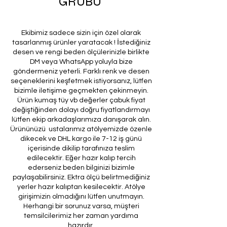
GRUBU
Ekibimiz sadece sizin için özel olarak
tasarlanmış ürünler yaratacak ! İstediğiniz
desen ve rengi beden ölçülerinizle birlikte
DM veya WhatsApp yoluyla bize
göndermeniz yeterli. Farklı renk ve desen
seçeneklerini keşfetmek istiyorsanız, lütfen
bizimle iletişime geçmekten çekinmeyin.
Ürün kumaş tüy vb değerler çabuk fiyat
değiştiğinden dolayı doğru fiyatlandırmayı
lütfen ekip arkadaşlarımıza danışarak alın.
Ürününüzü ustalarımız atölyemizde özenle
dikecek ve DHL kargo ile 7-12 iş günü
içerisinde dikilip tarafınıza teslim
edilecektir. Eğer hazır kalıp tercih
ederseniz beden bilginizi bizimle
paylaşabilirsiniz. Ektra ölçü belirtmediğiniz
yerler hazır kalıptan kesilecektir. Atölye
girişimizin olmadığını lütfen unutmayın.
Herhangi bir sorunuz varsa, müşteri
temsilcilerimiz her zaman yardıma
hazırdır.