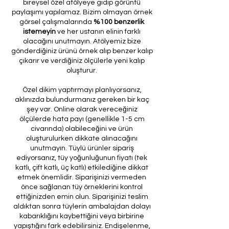
bireysel özel atölyeye gidip görüntü
paylaşımı yapılamaz. Bizim olmayan örnek
görsel çalışmalarında
%100 benzerlik
istemeyin
ve her ustanın elinin farklı
olacağını unutmayın. Atölyemiz bize
gönderdiğiniz ürünü örnek alıp benzer kalıp
çıkarır ve verdiğiniz ölçülerle yeni kalıp
oluşturur.
Özel dikim yaptırmayı planlıyorsanız,
aklınızda bulundurmanız gereken bir kaç
şey var. Online olarak vereceğiniz
ölçülerde hata payı (genellikle 1-5 cm
civarında) olabileceğini ve ürün
oluşturulurken dikkate alınacağını
unutmayın. Tüylü ürünler sipariş
ediyorsanız, tüy yoğunluğunun fiyatı (tek
katlı, çift katlı, üç katlı) etkilediğine dikkat
etmek önemlidir. Siparişinizi vermeden
önce sağlanan tüy örneklerini kontrol
ettiğinizden emin olun. Siparişinizi teslim
aldıktan sonra tüylerin ambalajdan dolayı
kabarıklığını kaybettiğini veya birbirine
yapıştığını fark edebilirsiniz. Endişelenme,