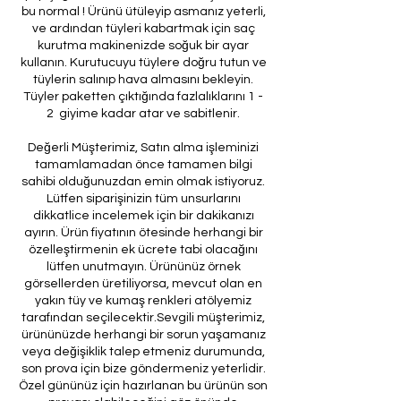
bu normal ! Ürünü ütüleyip asmanız yeterli,
ve ardından tüyleri kabartmak için saç
kurutma makinenizde soğuk bir ayar
kullanın. Kurutucuyu tüylere doğru tutun ve
tüylerin salınıp hava almasını bekleyin.
Tüyler paketten çıktığında fazlalıklarını 1 -
2 giyime kadar atar ve sabitlenir.
Değerli Müşterimiz, Satın alma işleminizi
tamamlamadan önce tamamen bilgi
sahibi olduğunuzdan emin olmak istiyoruz.
Lütfen siparişinizin tüm unsurlarını
dikkatlice incelemek için bir dakikanızı
ayırın. Ürün fiyatının ötesinde herhangi bir
özelleştirmenin ek ücrete tabi olacağını
lütfen unutmayın. Ürününüz örnek
görsellerden üretiliyorsa, mevcut olan en
yakın tüy ve kumaş renkleri atölyemiz
tarafından seçilecektir.Sevgili müşterimiz,
ürününüzde herhangi bir sorun yaşamanız
veya değişiklik talep etmeniz durumunda,
son prova için bize göndermeniz yeterlidir.
Özel gününüz için hazırlanan bu ürünün son