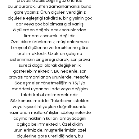
provası olabileceğini göz önünde
bulundurarak, lütfen zamanlamanızı buna
göre yapınız. Ürün ölçüleri verdiğiniz
ölçülerle eşleştiği takdirde, bir giysinin çok
dar veya çok bol olması gibi yanlış
ölçülerden doğabilecek sorunlardan
firmamız sorumlu değildir.
Özel dikim ürünlerimiz, müşterilerimizin
bireysel ölçülerine ve tercihlerine göre
üretilmektedir. Uzaktan çalışma
sistemimizin bir gereği olarak, son prova
süreci doğal olarak değişkenlik
gösterebilmektedir. Bu nedenle, son
provası tamamlanan ürünlerde, Mesafeli
Sözleşmeler Yönetmeliği'nin 15/1/b
maddesi uyarınca, iade veya değişim
talebi kabul edilmemektedir.
Söz konusu madde, "tüketicinin istekleri
veya kişisel ihtiyaçları doğrultusunda
hazırlanan mallara" ilişkin sözleşmelerde
cayma hakkının kullanılamayacağını
açıkça belirtmektedir. Özel dikim
ürünlerimiz de, müşterilerimizin özel
ölçülerine göre üretildiğinden, bu