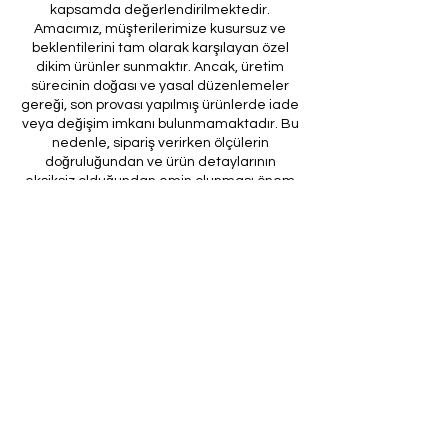
kapsamda değerlendirilmektedir.
Amacımız, müşterilerimize kusursuz ve
beklentilerini tam olarak karşılayan özel
dikim ürünler sunmaktır. Ancak, üretim
sürecinin doğası ve yasal düzenlemeler
gereği, son provası yapılmış ürünlerde iade
veya değişim imkanı bulunmamaktadır. Bu
nedenle, sipariş verirken ölçülerin
doğruluğundan ve ürün detaylarının
eksiksiz olduğundan emin olunması önem
arz etmektedir.
Müşteri temsilcilerimizin tarafınıza
ileteceği kod ile son prova için ürünün
firmamıza gönderilmesi, özel tasarım
sürecinin nihai aşamasını teşkil
etmektedir. Bu son prova, ürünün
onaylanması ve nihai hale getirilmesi için
kritik bir öneme sahiptir.
Bu bağlamda, yasal haklarımız
çerçevesinde, son provaya gönderilmeyen
bir özel tasarım ürününün iadesi kabul
edilmemektedir. Müşterilerimizin, ürünün
son provasına gönderilmeden iade
talebinde bulunması durumunda, bu talep