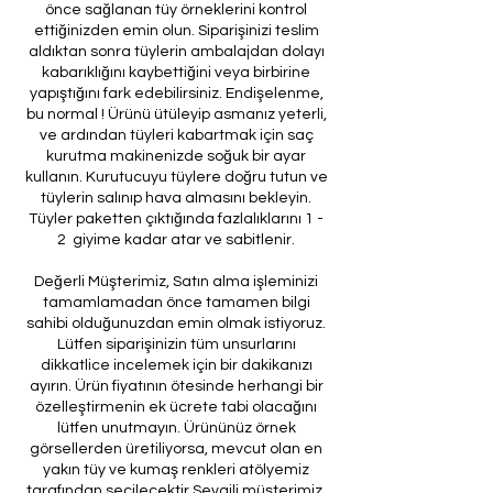
önce sağlanan tüy örneklerini kontrol
ettiğinizden emin olun. Siparişinizi teslim
aldıktan sonra tüylerin ambalajdan dolayı
kabarıklığını kaybettiğini veya birbirine
yapıştığını fark edebilirsiniz. Endişelenme,
bu normal ! Ürünü ütüleyip asmanız yeterli,
ve ardından tüyleri kabartmak için saç
kurutma makinenizde soğuk bir ayar
kullanın. Kurutucuyu tüylere doğru tutun ve
tüylerin salınıp hava almasını bekleyin.
Tüyler paketten çıktığında fazlalıklarını 1 -
2 giyime kadar atar ve sabitlenir.
Değerli Müşterimiz, Satın alma işleminizi
tamamlamadan önce tamamen bilgi
sahibi olduğunuzdan emin olmak istiyoruz.
Lütfen siparişinizin tüm unsurlarını
dikkatlice incelemek için bir dakikanızı
ayırın. Ürün fiyatının ötesinde herhangi bir
özelleştirmenin ek ücrete tabi olacağını
lütfen unutmayın. Ürününüz örnek
görsellerden üretiliyorsa, mevcut olan en
yakın tüy ve kumaş renkleri atölyemiz
tarafından seçilecektir.Sevgili müşterimiz,