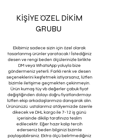
KİŞİYE ÖZEL DİKİM
GRUBU
Ekibimiz sadece sizin için özel olarak
tasarlanmış ürünler yaratacak ! İstediğiniz
desen ve rengi beden ölçülerinizle birlikte
DM veya WhatsApp yoluyla bize
göndermeniz yeterli. Farklı renk ve desen
seçeneklerini keşfetmek istiyorsanız, lütfen
bizimle iletişime geçmekten çekinmeyin.
Ürün kumaş tüy vb değerler çabuk fiyat
değiştiğinden dolayı doğru fiyatlandırmayı
lütfen ekip arkadaşlarımıza danışarak alın.
Ürününüzü ustalarımız atölyemizde özenle
dikecek ve DHL kargo ile 7-12 iş günü
içerisinde dikilip tarafınıza teslim
edilecektir. Eğer hazır kalıp tercih
ederseniz beden bilginizi bizimle
paylaşabilirsiniz. Ektra ölçü belirtmediğiniz