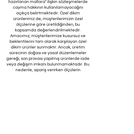
hazırlanan mallara" ilişkin sözleşmelerde
cayma hakkının kullanılamayacağını
açıkça belirtmektedir. Özel dikim
ürünlerimiz de, müşterilerimizin özel
ölçülerine göre üretildiğinden, bu
kapsamda değerlendirilmektedir.
Amacımız, müşterilerimize kusursuz ve
beklentilerini tam olarak karşılayan özel
dikim ürünler sunmaktır. Ancak, üretim
sürecinin doğası ve yasal düzenlemeler
gereği, son provası yapılmış ürünlerde iade
veya değişim imkanı bulunmamaktadır. Bu
nedenle, sipariş verirken ölçülerin
doğruluğundan ve ürün detaylarının
eksiksiz olduğundan emin olunması önem
arz etmektedir.
Müşteri temsilcilerimizin tarafınıza
ileteceği kod ile son prova için ürünün
firmamıza gönderilmesi, özel tasarım
sürecinin nihai aşamasını teşkil
etmektedir. Bu son prova, ürünün
onaylanması ve nihai hale getirilmesi için
kritik bir öneme sahiptir.
Bu bağlamda, yasal haklarımız