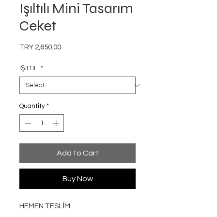
Işıltılı Mini Tasarım
Ceket
Price
TRY 2,650.00
IŞILTILI
*
Quantity
*
Add to Cart
Buy Now
HEMEN TESLİM