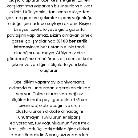
oluşturulup ürün özel kesime girer. Lütfen
karşılaştırma yaparken bu unsurlara dikkat
ediniz. Ürün yapıldıktan sonra atölyeden
çekime gider ve çekimler sipariş yoğunluğu
olduğu için sadece sayfaya eklenir. Kişiye
bireysel özel atölyeye gidip görüntü
paylaşımı yapılamaz. Bizim olmayan örnek
görsel çalışmalarında
%100 benzerlik
istemeyin
ve her ustanın elinin farklı
olacağını unutmayın. Atölyemiz bize
gönderdiğiniz ürünü örnek alıp benzer kalıp
çıkarır ve verdiğiniz ölçülerle yeni kalıp
oluşturur.
Özel dikim yaptırmayı planlıyorsanız,
aklınızda bulundurmanız gereken bir kaç
şey var. Online olarak vereceğiniz
ölçülerde hata payı (genellikle 1-5 cm
civarında) olabileceğini ve ürün
oluşturulurken dikkate alınacağını
unutmayın. Tüylü ürünler sipariş
ediyorsanız, tüy yoğunluğunun fiyatı (tek
katlı, çift katlı, üç katlı) etkilediğine dikkat
etmek önemlidir. Siparişinizi vermeden