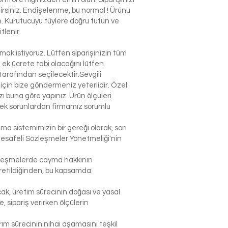
ilirsiniz. Endişelenme, bu normal ! Ürünü
n. Kurutucuyu tüylere doğru tutun ve
tlenir.
k istiyoruz. Lütfen siparişinizin tüm
n ek ücrete tabi olacağını lütfen
arafından seçilecektir.Sevgili
çin bize göndermeniz yeterlidir. Özel
 buna göre yapınız. Ürün ölçüleri
lecek sorunlardan firmamız sorumlu
şma sistemimizin bir gereği olarak, son
Mesafeli Sözleşmeler Yönetmeliği'nin
sözleşmelerde cayma hakkının
 üretildiğinden, bu kapsamda
ak, üretim sürecinin doğası ve yasal
sipariş verirken ölçülerin
rım sürecinin nihai aşamasını teşkil