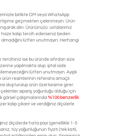
lerinizle birlikte DM veya WhatsApp
e iletişime geçmekten çekinmeyin. Ürün
anışarak alın. Ürününüzü ustalarımız
r hazır kalıp tercih ederseniz beden
izin olmadığını lütfen unutmayın. Herhangi
tercihiniz ise bu üründe sıfırdan size
zerine yapılmakta olup iptal iade
dilemeyeceğini lütfen unutmayın. Ayıplı
ürün resimlerinin referans amaçlı
esi oluşturulup ürün özel kesime girer.
çekimler sipariş yoğunluğu olduğu için
ek görsel çalışmalarında
%100 benzerlik
r kalıp çıkarır ve verdiğiniz ölçülerle
niz ölçülerde hata payı (genellikle 1-5
nız, tüy yoğunluğunun fiyatı (tek katlı,
ntrol ettiğinizden emin olun. Siparişinizi