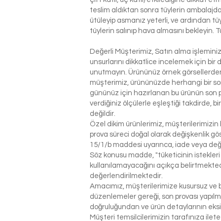
teslim aldıktan sonra tüylerin ambalajdan
ütüleyip asmanız yeterli, ve ardından tü
tüylerin salınıp hava almasını bekleyin. T
Değerli Müşterimiz, Satın alma işlemin
unsurlarını dikkatlice incelemek için bir 
unutmayın. Ürününüz örnek görsellerden 
müşterimiz, ürününüzde herhangi bir so
gününüz için hazırlanan bu ürünün son p
verdiğiniz ölçülerle eşleştiği takdirde, 
değildir.
Özel dikim ürünlerimiz, müşterilerimizin 
prova süreci doğal olarak değişkenlik g
15/1/b maddesi uyarınca, iade veya değ
Söz konusu madde, "tüketicinin istekleri
kullanılamayacağını açıkça belirtmektedi
değerlendirilmektedir.
Amacımız, müşterilerimize kusursuz ve be
düzenlemeler gereği, son provası yapılm
doğruluğundan ve ürün detaylarının eks
Müşteri temsilcilerimizin tarafınıza ilet