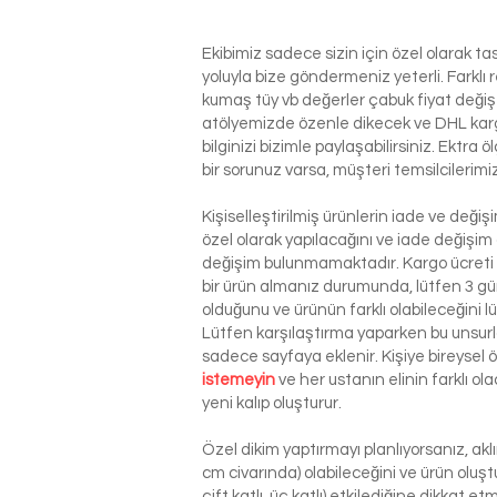
Ekibimiz sadece sizin için özel olarak t
yoluyla bize göndermeniz yeterli. Farkl
kumaş tüy vb değerler çabuk fiyat değiş
atölyemizde özenle dikecek ve DHL kargo i
bilginizi bizimle paylaşabilirsiniz. Ektra
bir sorunuz varsa, müşteri temsilcilerim
Kişiselleştirilmiş ürünlerin iade ve deği
özel olarak yapılacağını ve iade değişim
değişim bulunmamaktadır. Kargo ücreti si
bir ürün almanız durumunda, lütfen 3 g
olduğunu ve ürünün farklı olabileceğini l
Lütfen karşılaştırma yaparken bu unsurla
sadece sayfaya eklenir. Kişiye bireysel
istemeyin
ve her ustanın elinin farklı o
yeni kalıp oluşturur.
Özel dikim yaptırmayı planlıyorsanız, ak
cm civarında) olabileceğini ve ürün oluşt
çift katlı, üç katlı) etkilediğine dikkat 