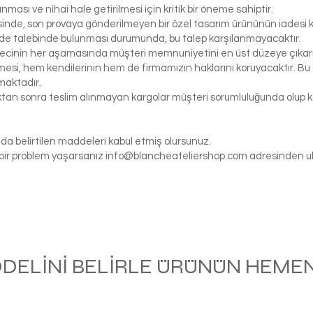
ası ve nihai hale getirilmesi için kritik bir öneme sahiptir.
inde, son provaya gönderilmeyen bir özel tasarım ürününün iadesi k
de talebinde bulunması durumunda, bu talep karşılanmayacaktır.
ecinin her aşamasında müşteri memnuniyetini en üst düzeye çıkarma
si, hem kendilerinin hem de firmamızın haklarını koruyacaktır. Bu ö
maktadır.
tıktan sonra teslim alınmayan kargolar müşteri sorumluluğunda olu
da belirtilen maddeleri kabul etmiş olursunuz.
gi bir problem yaşarsanız
info@blancheateliershop.com
adresinden ula
ODELİNİ BELİRLE ÜRÜNÜN HEMEN