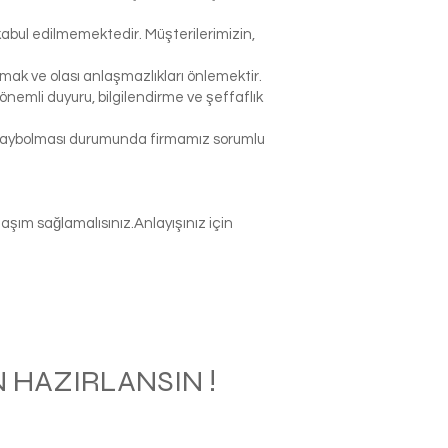
abul edilmemektedir. Müşterilerimizin,
k ve olası anlaşmazlıkları önlemektir.
nemli duyuru, bilgilendirme ve şeffaflık
p kaybolması durumunda firmamız sorumlu
şım sağlamalısınız.Anlayışınız için
 HAZIRLANSIN !