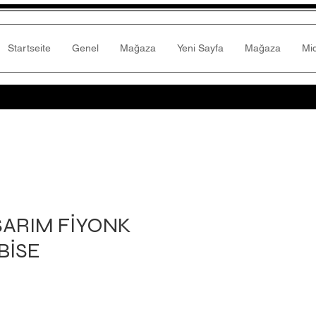
Startseite
Genel
Mağaza
Yeni Sayfa
Mağaza
Mi
SARIM FİYONK
BİSE