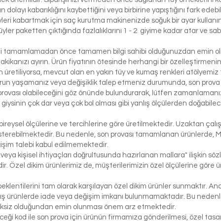
 dolayı kabarıklığını kaybettiğini veya birbirine yapıştığını fark edeb
yleri kabartmak için saç kurutma makinenizde soğuk bir ayar kullanı
üyler paketten çıktığında fazlalıklarını 1 - 2 giyime kadar atar ve sabi
izi tamamlamadan önce tamamen bilgi sahibi olduğunuzdan emin olma
dakikanızı ayırın. Ürün fiyatının ötesinde herhangi bir özelleştirmeni
üretiliyorsa, mevcut olan en yakın tüy ve kumaş renkleri atölyemiz t
run yaşamanız veya değişiklik talep etmeniz durumunda, son prova i
rovası olabileceğini göz önünde bulundurarak, lütfen zamanlamanızı
bir giysinin çok dar veya çok bol olması gibi yanlış ölçülerden doğabi
bireysel ölçülerine ve tercihlerine göre üretilmektedir. Uzaktan çalı
österebilmektedir. Bu nedenle, son provası tamamlanan ürünlerde, 
işim talebi kabul edilmemektedir.
 veya kişisel ihtiyaçları doğrultusunda hazırlanan mallara" ilişkin 
r. Özel dikim ürünlerimiz de, müşterilerimizin özel ölçülerine göre
klentilerini tam olarak karşılayan özel dikim ürünler sunmaktır. Anc
ış ürünlerde iade veya değişim imkanı bulunmamaktadır. Bu nedenle, 
iksiz olduğundan emin olunması önem arz etmektedir.
eceği kod ile son prova için ürünün firmamıza gönderilmesi, özel tasa