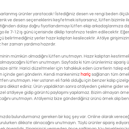
Ball
asarlanmış ürünler yaratacak ! İstediğiniz desen ve rengi beden ölçü
ı renk ve desen seçeneklerini keşfetmek istiyorsanız, lütfen biziml
tiğinden dolayı doğru fiyatlandırmayı lütfen ekip arkadaşlarımıza d
le 7-12 iş günü içerisinde dikilip tarafınıza teslim edilecektir. Eğe
 ölçü belirtmediğiniz yerler hazır kalıptan kesilecektir. Atölye girişim
iz her zaman yardıma hazırdır.
şiminin mümkün olmadığını lütfen unutmayın. Hazır kalıptan kestirmek 
 olmayacağını lütfen unutmayın. Sayfada ki tüm ürünlerimiz sipariş ü
ze aittir. Harici düzeltmeler için tahakkuk eden ücretlerin talep e
ün içinde geri gönderin. Kendi mankenimiz
hariç
sağlanan tüm örnek 
ütfen unutmayın. Her ustanın eli farklı olduğu için benzer kalıp çizelg
ra dikkat ediniz. Ürün yapıldıktan sonra atölyeden çekime gider ve 
 özel atölyeye gidip görüntü paylaşımı yapılamaz. Bizim olmayan örn
lacağını unutmayın. Atölyemiz bize gönderdiğiniz ürünü örnek alıp benze
lınızda bulundurmanız gereken bir kaç şey var. Online olarak vereceği
urulurken dikkate alınacağını unutmayın. Tüylü ürünler sipariş ediyorsa
etmek önemlidir. Siparişinizi vermeden önce sağlanan tüy örneklerini ko