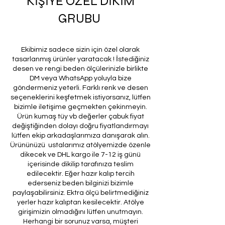
KİŞİYE ÖZEL DİKİM
GRUBU
Ekibimiz sadece sizin için özel olarak
tasarlanmış ürünler yaratacak ! İstediğiniz
desen ve rengi beden ölçülerinizle birlikte
DM veya WhatsApp yoluyla bize
göndermeniz yeterli. Farklı renk ve desen
seçeneklerini keşfetmek istiyorsanız, lütfen
bizimle iletişime geçmekten çekinmeyin.
Ürün kumaş tüy vb değerler çabuk fiyat
değiştiğinden dolayı doğru fiyatlandırmayı
lütfen ekip arkadaşlarımıza danışarak alın.
Ürününüzü ustalarımız atölyemizde özenle
dikecek ve DHL kargo ile 7-12 iş günü
içerisinde dikilip tarafınıza teslim
edilecektir. Eğer hazır kalıp tercih
ederseniz beden bilginizi bizimle
paylaşabilirsiniz. Ektra ölçü belirtmediğiniz
yerler hazır kalıptan kesilecektir. Atölye
girişimizin olmadığını lütfen unutmayın.
Herhangi bir sorunuz varsa, müşteri