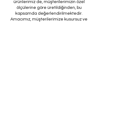
ürünlerimiz de, müşterilerimizin özel
ölçülerine göre üretildiğinden, bu
kapsamda değerlendirilmektedir.
Amacımız, müşterilerimize kusursuz ve
beklentilerini tam olarak karşılayan özel
dikim ürünler sunmaktır. Ancak, üretim
sürecinin doğası ve yasal düzenlemeler
gereği, son provası yapılmış ürünlerde iade
veya değişim imkanı bulunmamaktadır. Bu
nedenle, sipariş verirken ölçülerin
doğruluğundan ve ürün detaylarının
eksiksiz olduğundan emin olunması önem
arz etmektedir.
Müşteri temsilcilerimizin tarafınıza
ileteceği kod ile son prova için ürünün
firmamıza gönderilmesi, özel tasarım
sürecinin nihai aşamasını teşkil
etmektedir. Bu son prova, ürünün
onaylanması ve nihai hale getirilmesi için
kritik bir öneme sahiptir.
Bu bağlamda, yasal haklarımız
çerçevesinde, son provaya gönderilmeyen
bir özel tasarım ürününün iadesi kabul
edilmemektedir. Müşterilerimizin, ürünün