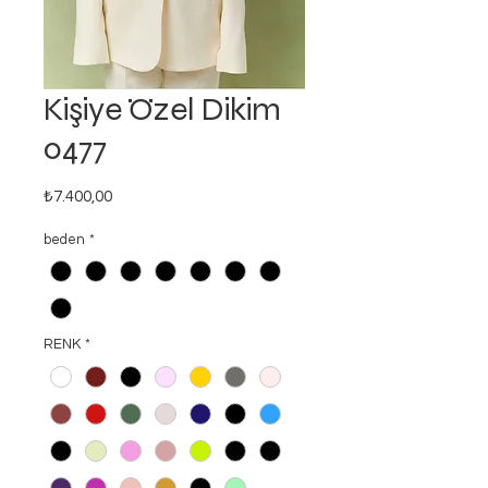
Kişiye Özel Dikim
0477
Fiyat
₺7.400,00
beden
*
RENK
*