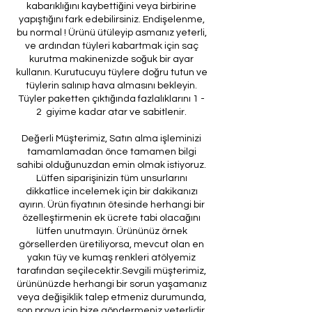
kabarıklığını kaybettiğini veya birbirine
yapıştığını fark edebilirsiniz. Endişelenme,
bu normal ! Ürünü ütüleyip asmanız yeterli,
ve ardından tüyleri kabartmak için saç
kurutma makinenizde soğuk bir ayar
kullanın. Kurutucuyu tüylere doğru tutun ve
tüylerin salınıp hava almasını bekleyin.
Tüyler paketten çıktığında fazlalıklarını 1 -
2 giyime kadar atar ve sabitlenir.
Değerli Müşterimiz, Satın alma işleminizi
tamamlamadan önce tamamen bilgi
sahibi olduğunuzdan emin olmak istiyoruz.
Lütfen siparişinizin tüm unsurlarını
dikkatlice incelemek için bir dakikanızı
ayırın. Ürün fiyatının ötesinde herhangi bir
özelleştirmenin ek ücrete tabi olacağını
lütfen unutmayın. Ürününüz örnek
görsellerden üretiliyorsa, mevcut olan en
yakın tüy ve kumaş renkleri atölyemiz
tarafından seçilecektir.Sevgili müşterimiz,
ürününüzde herhangi bir sorun yaşamanız
veya değişiklik talep etmeniz durumunda,
son prova için bize göndermeniz yeterlidir.