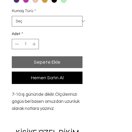
Kumaş Türü
*
Adet
*
Sepete Ekle
Hemen Satın Al
7-10 iş gününde dikilir.Ölçülerinizi
gögüs bel basen omuzdan uzunluk
olarak notlara yazınız.