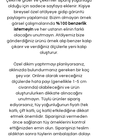
çekime gider ve çekimler sipariş yoğunluğu
olduğu için sadece sayfaya eklenir. Kişiye
bireysel özel atölyeye gidip görüntü
paylaşımı yapılamaz. Bizim olmayan örnek
görsel çalışmalarında
%100 benzerlik
istemeyin
ve her ustanın elinin farklı
olacağını unutmayın. Atölyemiz bize
gönderdiğiniz ürünü örnek alıp benzer kalıp
çıkarır ve verdiğiniz ölçülerle yeni kalıp
oluşturur.
Özel dikim yaptırmayı planlıyorsanız,
aklınızda bulundurmanız gereken bir kaç
şey var. Online olarak vereceğiniz
ölçülerde hata payı (genellikle 1-5 cm
civarında) olabileceğini ve ürün
oluşturulurken dikkate alınacağını
unutmayın. Tüylü ürünler sipariş
ediyorsanız, tüy yoğunluğunun fiyatı (tek
katlı, çift katlı, üç katlı) etkilediğine dikkat
etmek önemlidir. Siparişinizi vermeden
önce sağlanan tüy örneklerini kontrol
ettiğinizden emin olun. Siparişinizi teslim
aldıktan sonra tüylerin ambalajdan dolayı