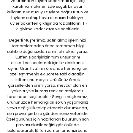
ve ardından tüyleri kabartmak için saç
kurutma makinenizde soğuk bir ayar
kullanın. Kurutucuyu tüylere doğru tutun ve
tüylerin salınıp hava almasını bekleyin.
Tüyler paketten çıktığında fazlalıklarını 1 -
2 giyime kadar atar ve sabitlenir.
Değerli Müşterimiz, Satın alma işleminizi
tamamlamadan önce tamamen bilgi
sahibi olduğunuzdan emin olmak istiyoruz.
Lütfen siparişinizin tüm unsurlarını
dikkatlice incelemek için bir dakikanızı
ayırın. Ürün fiyatının ötesinde herhangi bir
özelleştirmenin ek ücrete tabi olacağını
lütfen unutmayın. Ürününüz örnek
görsellerden üretiliyorsa, mevcut olan en
yakın tüy ve kumaş renkleri atölyemiz
tarafından seçilecektir.Sevgili müşterimiz,
ürününüzde herhangi bir sorun yaşamanız
veya değişiklik talep etmeniz durumunda,
son prova için bize göndermeniz yeterlidir.
Özel gününüz için hazırlanan bu ürünün son
provası olabileceğini göz önünde
bulundurarak, lütfen zamanlamanızı buna