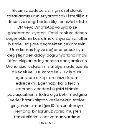
Ekibimiz sadece sizin için özel olarak
tasarlanmış ürünler yaratacak ! İstediğiniz
desen ve rengi beden ölçülerinizle birlikte
DM veya WhatsApp yoluyla bize
göndermeniz yeterli. Farklı renk ve desen
seçeneklerini keşfetmek istiyorsanız, lütfen
bizimle iletişime geçmekten çekinmeyin.
Ürün kumaş tüy vb değerler çabuk fiyat
değiştiğinden dolayı doğru fiyatlandırmayı
lütfen ekip arkadaşlarımıza danışarak alın.
Ürününüzü ustalarımız atölyemizde özenle
dikecek ve DHL kargo ile 7-12 iş günü
içerisinde dikilip tarafınıza teslim
edilecektir. Eğer hazır kalıp tercih
ederseniz beden bilginizi bizimle
paylaşabilirsiniz. Ektra ölçü belirtmediğiniz
yerler hazır kalıptan kesilecektir. Atölye
girişimizin olmadığını lütfen unutmayın.
Herhangi bir sorunuz varsa, müşteri
temsilcilerimiz her zaman yardıma
hazırdır.