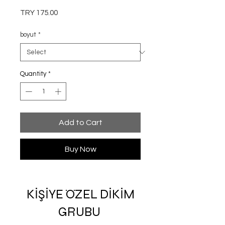
Price
TRY 175.00
boyut
*
Quantity
*
Add to Cart
Buy Now
KİŞİYE ÖZEL DİKİM
GRUBU