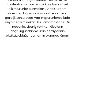
beklentilerini tam olarak karşılayan özel
dikim ürünler sunmaktır. Ancak, üretim
sürecinin doğası ve yasal düzenlemeler
gereği, son provası yapılmış ürünlerde iade
veya değişim imkanı bulunmamaktadır. Bu
nedenle, sipariş verirken ölçülerin
doğruluğundan ve ürün detaylarının
eksiksiz olduğundan emin olunması önem
arz etmektedir.
Müşteri temsilcilerimizin tarafınıza
ileteceği kod ile son prova için ürünün
firmamıza gönderilmesi, özel tasarım
sürecinin nihai aşamasını teşkil
etmektedir. Bu son prova, ürünün
onaylanması ve nihai hale getirilmesi için
kritik bir öneme sahiptir.
Bu bağlamda, yasal haklarımız
çerçevesinde, son provaya gönderilmeyen
bir özel tasarım ürününün iadesi kabul
edilmemektedir. Müşterilerimizin, ürünün
son provasına gönderilmeden iade
talebinde bulunması durumunda, bu talep
karşılanmayacaktır.