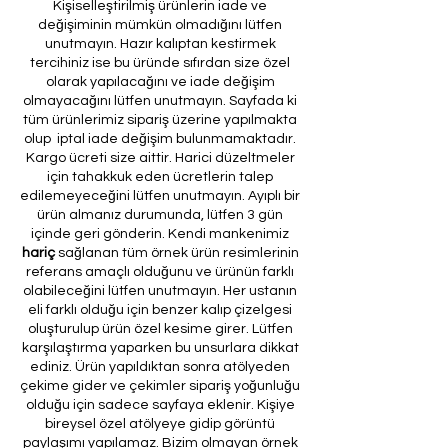
Kişiselleştirilmiş ürünlerin iade ve
değişiminin mümkün olmadığını lütfen
unutmayın. Hazır kalıptan kestirmek
tercihiniz ise bu üründe sıfırdan size özel
olarak yapılacağını ve iade değişim
olmayacağını lütfen unutmayın. Sayfada ki
tüm ürünlerimiz sipariş üzerine yapılmakta
olup iptal iade değişim bulunmamaktadır.
Kargo ücreti size aittir. Harici düzeltmeler
için tahakkuk eden ücretlerin talep
edilemeyeceğini lütfen unutmayın. Ayıplı bir
ürün almanız durumunda, lütfen 3 gün
içinde geri gönderin. Kendi mankenimiz
hariç
sağlanan tüm örnek ürün resimlerinin
referans amaçlı olduğunu ve ürünün farklı
olabileceğini lütfen unutmayın. Her ustanın
eli farklı olduğu için benzer kalıp çizelgesi
oluşturulup ürün özel kesime girer. Lütfen
karşılaştırma yaparken bu unsurlara dikkat
ediniz. Ürün yapıldıktan sonra atölyeden
çekime gider ve çekimler sipariş yoğunluğu
olduğu için sadece sayfaya eklenir. Kişiye
bireysel özel atölyeye gidip görüntü
paylaşımı yapılamaz. Bizim olmayan örnek