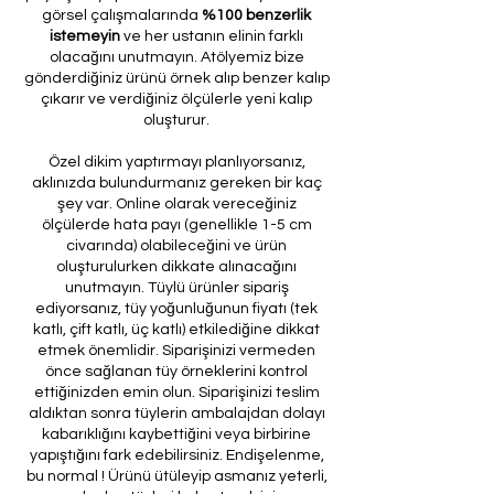
görsel çalışmalarında
%100 benzerlik
istemeyin
ve her ustanın elinin farklı
olacağını unutmayın. Atölyemiz bize
gönderdiğiniz ürünü örnek alıp benzer kalıp
çıkarır ve verdiğiniz ölçülerle yeni kalıp
oluşturur.
Özel dikim yaptırmayı planlıyorsanız,
aklınızda bulundurmanız gereken bir kaç
şey var. Online olarak vereceğiniz
ölçülerde hata payı (genellikle 1-5 cm
civarında) olabileceğini ve ürün
oluşturulurken dikkate alınacağını
unutmayın. Tüylü ürünler sipariş
ediyorsanız, tüy yoğunluğunun fiyatı (tek
katlı, çift katlı, üç katlı) etkilediğine dikkat
etmek önemlidir. Siparişinizi vermeden
önce sağlanan tüy örneklerini kontrol
ettiğinizden emin olun. Siparişinizi teslim
aldıktan sonra tüylerin ambalajdan dolayı
kabarıklığını kaybettiğini veya birbirine
yapıştığını fark edebilirsiniz. Endişelenme,
bu normal ! Ürünü ütüleyip asmanız yeterli,