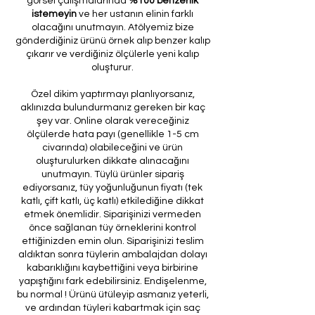
görsel çalışmalarında
%100 benzerlik
istemeyin
ve her ustanın elinin farklı
olacağını unutmayın. Atölyemiz bize
gönderdiğiniz ürünü örnek alıp benzer kalıp
çıkarır ve verdiğiniz ölçülerle yeni kalıp
oluşturur.
Özel dikim yaptırmayı planlıyorsanız,
aklınızda bulundurmanız gereken bir kaç
şey var. Online olarak vereceğiniz
ölçülerde hata payı (genellikle 1-5 cm
civarında) olabileceğini ve ürün
oluşturulurken dikkate alınacağını
unutmayın. Tüylü ürünler sipariş
ediyorsanız, tüy yoğunluğunun fiyatı (tek
katlı, çift katlı, üç katlı) etkilediğine dikkat
etmek önemlidir. Siparişinizi vermeden
önce sağlanan tüy örneklerini kontrol
ettiğinizden emin olun. Siparişinizi teslim
aldıktan sonra tüylerin ambalajdan dolayı
kabarıklığını kaybettiğini veya birbirine
yapıştığını fark edebilirsiniz. Endişelenme,
bu normal ! Ürünü ütüleyip asmanız yeterli,
ve ardından tüyleri kabartmak için saç