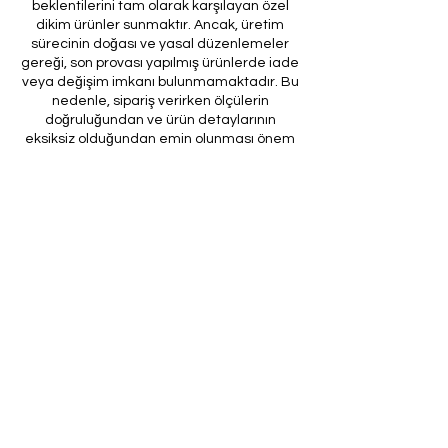
beklentilerini tam olarak karşılayan özel
dikim ürünler sunmaktır. Ancak, üretim
sürecinin doğası ve yasal düzenlemeler
gereği, son provası yapılmış ürünlerde iade
veya değişim imkanı bulunmamaktadır. Bu
nedenle, sipariş verirken ölçülerin
doğruluğundan ve ürün detaylarının
eksiksiz olduğundan emin olunması önem
arz etmektedir.
Müşteri temsilcilerimizin tarafınıza
ileteceği kod ile son prova için ürünün
firmamıza gönderilmesi, özel tasarım
sürecinin nihai aşamasını teşkil
etmektedir. Bu son prova, ürünün
onaylanması ve nihai hale getirilmesi için
kritik bir öneme sahiptir.
Bu bağlamda, yasal haklarımız
çerçevesinde, son provaya gönderilmeyen
bir özel tasarım ürününün iadesi kabul
edilmemektedir. Müşterilerimizin, ürünün
son provasına gönderilmeden iade
talebinde bulunması durumunda, bu talep
karşılanmayacaktır.
Bu uygulamanın amacı, özel tasarım