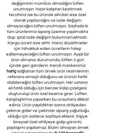
değişiminin mümkün olmadığını lütfen
unutmayın. Hazır kalıptan kestirmek
tercihiniz ise bu üründe sıfırdan size özel
olarak yapılacağını ve iade değişim
olmayacağını lütfen unutmayın. Sayfada ki
tüm ürünlerimiz sipariş üzerine yapılmakta
olup iptal iade değişim bulunmamaktadır.
Kargo ücreti size aittir. Harici düzeltmeler
için tahakkuk eden ücretlerin talep
edilemeyeceğini lütfen unutmayın. Ayıplı bir
ürün almanız durumunda, lütfen 3 gün
içinde geri gönderin. Kendi mankenimiz
hariç
sağlanan tüm örnek ürün resimlerinin
referans amaçlı olduğunu ve ürünün farklı
olabileceğini lütfen unutmayın. Her ustanın
eli farklı olduğu için benzer kalıp çizelgesi
oluşturulup ürün özel kesime girer. Lütfen
karşılaştırma yaparken bu unsurlara dikkat
ediniz. Ürün yapıldıktan sonra atölyeden
çekime gider ve çekimler sipariş yoğunluğu
olduğu için sadece sayfaya eklenir. Kişiye
bireysel özel atölyeye gidip görüntü
paylaşımı yapılamaz. Bizim olmayan örnek