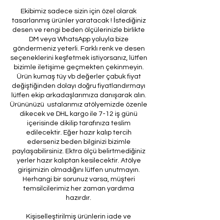
Ekibimiz sadece sizin için özel olarak
tasarlanmış ürünler yaratacak ! İstediğiniz
desen ve rengi beden ölçülerinizle birlikte
DM veya WhatsApp yoluyla bize
göndermeniz yeterli. Farklı renk ve desen
seçeneklerini keşfetmek istiyorsanız, lütfen
bizimle iletişime geçmekten çekinmeyin.
Ürün kumaş tüy vb değerler çabuk fiyat
değiştiğinden dolayı doğru fiyatlandırmayı
lütfen ekip arkadaşlarımıza danışarak alın.
Ürününüzü ustalarımız atölyemizde özenle
dikecek ve DHL kargo ile 7-12 iş günü
içerisinde dikilip tarafınıza teslim
edilecektir. Eğer hazır kalıp tercih
ederseniz beden bilginizi bizimle
paylaşabilirsiniz. Ektra ölçü belirtmediğiniz
yerler hazır kalıptan kesilecektir. Atölye
girişimizin olmadığını lütfen unutmayın.
Herhangi bir sorunuz varsa, müşteri
temsilcilerimiz her zaman yardıma
hazırdır.
Kişiselleştirilmiş ürünlerin iade ve