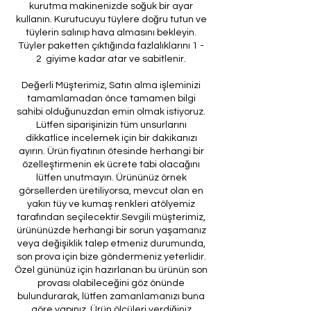
kurutma makinenizde soğuk bir ayar
kullanın. Kurutucuyu tüylere doğru tutun ve
tüylerin salınıp hava almasını bekleyin.
Tüyler paketten çıktığında fazlalıklarını 1 -
2 giyime kadar atar ve sabitlenir.
Değerli Müşterimiz, Satın alma işleminizi
tamamlamadan önce tamamen bilgi
sahibi olduğunuzdan emin olmak istiyoruz.
Lütfen siparişinizin tüm unsurlarını
dikkatlice incelemek için bir dakikanızı
ayırın. Ürün fiyatının ötesinde herhangi bir
özelleştirmenin ek ücrete tabi olacağını
lütfen unutmayın. Ürününüz örnek
görsellerden üretiliyorsa, mevcut olan en
yakın tüy ve kumaş renkleri atölyemiz
tarafından seçilecektir.Sevgili müşterimiz,
ürününüzde herhangi bir sorun yaşamanız
veya değişiklik talep etmeniz durumunda,
son prova için bize göndermeniz yeterlidir.
Özel gününüz için hazırlanan bu ürünün son
provası olabileceğini göz önünde
bulundurarak, lütfen zamanlamanızı buna
göre yapınız. Ürün ölçüleri verdiğiniz