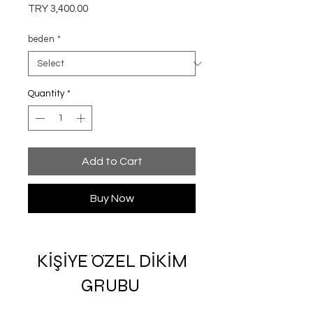
Price
TRY 3,400.00
beden
*
Quantity
*
Add to Cart
Buy Now
KİŞİYE ÖZEL DİKİM
GRUBU