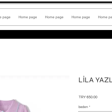
e page
Home page
Home page
Home page
Home p
LİLA YAZL
Price
TRY 650.00
beden
*