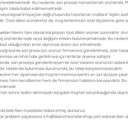
österebilmektedir. Bu nedenle, son provası tamamlanan ürünlerde, 
işim talebi kabul edilmemektedir.
 veya kişisel ihtiyaçları doğrultusunda hazırlanan mallara" ilişkin 
r. Özel dikim ürünlerimiz de, müşterilerimizin özel ölçülerine göre
klentilerini tam olarak karşılayan özel dikim ürünler sunmaktır. Anc
ış ürünlerde iade veya değişim imkanı bulunmamaktadır. Bu nedenle, 
iksiz olduğundan emin olunması önem arz etmektedir.
eceği kod ile son prova için ürünün firmamıza gönderilmesi, özel tasa
ası ve nihai hale getirilmesi için kritik bir öneme sahiptir.
inde, son provaya gönderilmeyen bir özel tasarım ürününün iadesi k
de talebinde bulunması durumunda, bu talep karşılanmayacaktır.
ecinin her aşamasında müşteri memnuniyetini en üst düzeye çıkarma
si, hem kendilerinin hem de firmamızın haklarını koruyacaktır. Bu ö
maktadır.
tıktan sonra teslim alınmayan kargolar müşteri sorumluluğunda olu
da belirtilen maddeleri kabul etmiş olursunuz.
gi bir problem yaşarsanız
info@blancheateliershop.com
adresinden ula