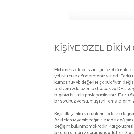
KİŞİYE ÖZEL DİKİ
Ekibimiz sadece sizin için özel olarak t
yoluyla bize göndermeniz yeterli. Farkl
kumaş tüy vb değerler çabuk fiyat değiş
atölyemizde özenle dikecek ve DHL kargo i
bilginizi bizimle paylaşabilirsiniz. Ektra
bir sorunuz varsa, müşteri temsilcilerim
Kişiselleştirilmiş ürünlerin iade ve deği
özel olarak yapılacağını ve iade değişim
değişim bulunmamaktadır. Kargo ücreti si
bir ürün almanız durumunda, lütfen 3 g