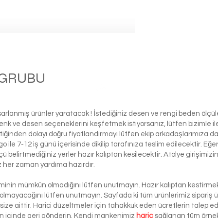
M GRUBU
Ball
asarlanmış ürünler yaratacak ! İstediğiniz desen ve rengi beden ölçü
ı renk ve desen seçeneklerini keşfetmek istiyorsanız, lütfen biziml
tiğinden dolayı doğru fiyatlandırmayı lütfen ekip arkadaşlarımıza d
le 7-12 iş günü içerisinde dikilip tarafınıza teslim edilecektir. Eğe
 ölçü belirtmediğiniz yerler hazır kalıptan kesilecektir. Atölye girişim
iz her zaman yardıma hazırdır.
şiminin mümkün olmadığını lütfen unutmayın. Hazır kalıptan kestirmek 
 olmayacağını lütfen unutmayın. Sayfada ki tüm ürünlerimiz sipariş ü
ze aittir. Harici düzeltmeler için tahakkuk eden ücretlerin talep e
ün içinde geri gönderin. Kendi mankenimiz
hariç
sağlanan tüm örnek 