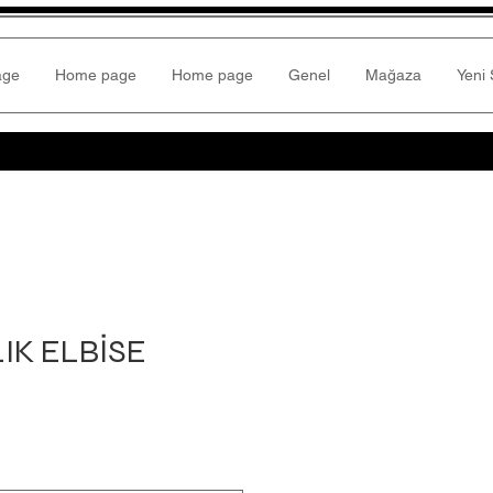
age
Home page
Home page
Genel
Mağaza
Yeni 
IK ELBİSE