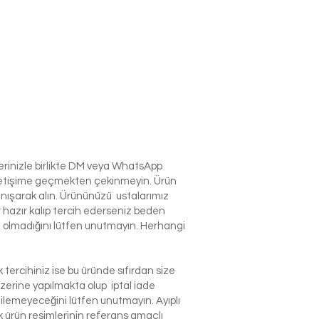
lerinizle birlikte DM veya WhatsApp
e iletişime geçmekten çekinmeyin. Ürün
anışarak alın. Ürününüzü ustalarımız
r hazır kalıp tercih ederseniz beden
izin olmadığını lütfen unutmayın. Herhangi
tercihiniz ise bu üründe sıfırdan size
zerine yapılmakta olup iptal iade
dilemeyeceğini lütfen unutmayın. Ayıplı
ürün resimlerinin referans amaçlı