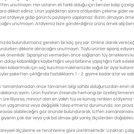
ütfen unutmayın. Her ustanın eli farklı olduğu için benzer kalıp çizelg
ra dikkat ediniz. Ürün yapıldıktan sonra atölyeden çekime gider ve 
 özel atölyeye gidip görüntü paylaşımı yapılamaz. Bizim olmayan örn
lacağını unutmayın. Atölyemiz bize gönderdiğiniz ürünü örnek alıp benze
lınızda bulundurmanız gereken bir kaç şey var. Online olarak vereceği
urulurken dikkate alınacağını unutmayın. Tüylü ürünler sipariş ediyorsa
etmek önemlidir. Siparişinizi vermeden önce sağlanan tüy örneklerini ko
 dolayı kabarıklığını kaybettiğini veya birbirine yapıştığını fark edeb
yleri kabartmak için saç kurutma makinenizde soğuk bir ayar kullanı
üyler paketten çıktığında fazlalıklarını 1 - 2 giyime kadar atar ve sabi
izi tamamlamadan önce tamamen bilgi sahibi olduğunuzdan emin olma
dakikanızı ayırın. Ürün fiyatının ötesinde herhangi bir özelleştirmeni
üretiliyorsa, mevcut olan en yakın tüy ve kumaş renkleri atölyemiz t
run yaşamanız veya değişiklik talep etmeniz durumunda, son prova i
rovası olabileceğini göz önünde bulundurarak, lütfen zamanlamanızı
bir giysinin çok dar veya çok bol olması gibi yanlış ölçülerden doğabi
bireysel ölçülerine ve tercihlerine göre üretilmektedir. Uzaktan çalı