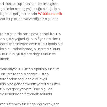
esi oluşturulup ürün özel kesime girer.
çekimler sipariş yoğunluğu olduğu için
ek görsel çalışmalarında
%100 benzerlik
r kalıp çıkarır ve verdiğiniz ölçülerle
niz ölçülerde hata payı (genellikle 1-5
nız, tüy yoğunluğunun fiyatı (tek katlı,
ntrol ettiğinizden emin olun. Siparişinizi
ilirsiniz. Endişelenme, bu normal ! Ürünü
n. Kurutucuyu tüylere doğru tutun ve
tlenir.
k istiyoruz. Lütfen siparişinizin tüm
n ek ücrete tabi olacağını lütfen
arafından seçilecektir.Sevgili
çin bize göndermeniz yeterlidir. Özel
 buna göre yapınız. Ürün ölçüleri
lecek sorunlardan firmamız sorumlu
şma sistemimizin bir gereği olarak, son