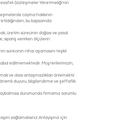
Mesafeli Sözleşmeler Yönetmeliği'nin
sözleşmelerde cayma hakkının
 üretildiğinden, bu kapsamda
ak, üretim sürecinin doğası ve yasal
sipariş verirken ölçülerin
rım sürecinin nihai aşamasını teşkil
abul edilmemektedir. Müşterilerimizin,
k ve olası anlaşmazlıkları önlemektir.
nemli duyuru, bilgilendirme ve şeffaflık
p kaybolması durumunda firmamız sorumlu
şım sağlamalısınız.Anlayışınız için