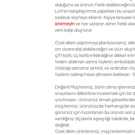
olduğunu ve ürünün farklı olabileceğini l
Lütfen karşılaştırma yaparken bu unsurla
sadece sayfaya eklenir. Kişiye bireysel
istemeyin
ve her ustanın elinin farklı o
yeni kalıp oluşturur.
Özel dikim yaptırmayı planlıyorsanız, ak
cm civarında) olabileceğini ve ürün oluşt
çift katlı, üç katlı) etkilediğine dikkat 
teslim aldıktan sonra tüylerin ambalajdan
ütüleyip asmanız yeterli, ve ardından tü
tüylerin salınıp hava almasını bekleyin. T
Değerli Müşterimiz, Satın alma işlemin
unsurlarını dikkatlice incelemek için bir 
unutmayın. Ürününüz örnek görsellerden 
müşterimiz, ürününüzde herhangi bir so
gününüz için hazırlanan bu ürünün son p
verdiğiniz ölçülerle eşleştiği takdirde, 
değildir.
Özel dikim ürünlerimiz, müşterilerimizin 