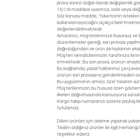
prova süreci doğal olarak değişkenlik g
15/1/b maddesi uyarınca, iade veya değ
Söz konusu madde, "tüketicinin istekleri
kullanılamayacağını açıkça belirtmektedi
değerlendirilmektedir.
Amacımız, müşterilerimize kusursuz ve be
düzenlemeler gereği, son provası yapılm
doğruluğundan ve ürün detaylarının eks
Müşteri temsilcilerimizin tarafınıza ilet
etmektedir. Bu son prova, ürünün onaylanm
Bu bağlamda, yasal haklarımız çerçeves
ürünün son provasına gönderilmeden ia
Bu uygulamanın amacı, özel tasarım sür
Müşterilerimizin bu hususa özen gösterme
ilkeleri doğrultusunda kamuoyuna sunul
Kargo takip numaranızı sizlerle paylaş
tutulamaz.
Dikim ürünleri için ödeme yaparak yukarı
Teslim aldığınız ürünler ile ilgili herhan
teşekkür ederiz.