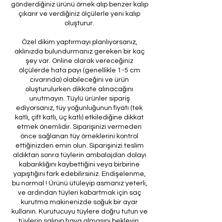
gönderdiğiniz ürünü örnek alıp benzer kalıp
çıkarır ve verdiğiniz ölçülerle yeni kalıp
oluşturur.
Özel dikim yaptırmayı planlıyorsanız,
aklınızda bulundurmanız gereken bir kaç
şey var. Online olarak vereceğiniz
ölçülerde hata payı (genellikle 1-5 cm
civarında) olabileceğini ve ürün
oluşturulurken dikkate alınacağını
unutmayın. Tüylü ürünler sipariş
ediyorsanız, tüy yoğunluğunun fiyatı (tek
katlı, çift katlı, üç katlı) etkilediğine dikkat
etmek önemlidir. Siparişinizi vermeden
önce sağlanan tüy örneklerini kontrol
ettiğinizden emin olun. Siparişinizi teslim
aldıktan sonra tüylerin ambalajdan dolayı
kabarıklığını kaybettiğini veya birbirine
yapıştığını fark edebilirsiniz. Endişelenme,
bu normal ! Ürünü ütüleyip asmanız yeterli,
ve ardından tüyleri kabartmak için saç
kurutma makinenizde soğuk bir ayar
kullanın. Kurutucuyu tüylere doğru tutun ve
tüylerin salınıp hava almasını bekleyin.