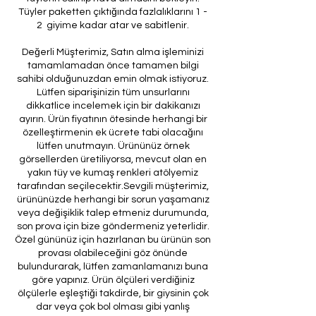
Tüyler paketten çıktığında fazlalıklarını 1 -
2 giyime kadar atar ve sabitlenir.
Değerli Müşterimiz, Satın alma işleminizi
tamamlamadan önce tamamen bilgi
sahibi olduğunuzdan emin olmak istiyoruz.
Lütfen siparişinizin tüm unsurlarını
dikkatlice incelemek için bir dakikanızı
ayırın. Ürün fiyatının ötesinde herhangi bir
özelleştirmenin ek ücrete tabi olacağını
lütfen unutmayın. Ürününüz örnek
görsellerden üretiliyorsa, mevcut olan en
yakın tüy ve kumaş renkleri atölyemiz
tarafından seçilecektir.Sevgili müşterimiz,
ürününüzde herhangi bir sorun yaşamanız
veya değişiklik talep etmeniz durumunda,
son prova için bize göndermeniz yeterlidir.
Özel gününüz için hazırlanan bu ürünün son
provası olabileceğini göz önünde
bulundurarak, lütfen zamanlamanızı buna
göre yapınız. Ürün ölçüleri verdiğiniz
ölçülerle eşleştiği takdirde, bir giysinin çok
dar veya çok bol olması gibi yanlış