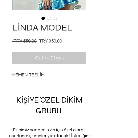
LİNDA MODEL
Regular
Sale
 TRY 550.00 
TRY 359.00
Price
Price
Out of Stock
HEMEN TESLİM
KİŞİYE ÖZEL DİKİM
GRUBU
Ekibimiz sadece sizin için özel olarak
tasarlanmış ürünler yaratacak ! İstediğiniz