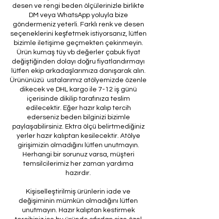
desen ve rengi beden ölçülerinizle birlikte
DM veya WhatsApp yoluyla bize
göndermeniz yeterli. Farklı renk ve desen
seçeneklerini keşfetmek istiyorsanız, lütfen
bizimle iletişime geçmekten çekinmeyin.
Ürün kumaş tüy vb değerler çabuk fiyat
değiştiğinden dolayı doğru fiyatlandırmayı
lütfen ekip arkadaşlarımıza danışarak alın.
Ürününüzü ustalarımız atölyemizde özenle
dikecek ve DHL kargo ile 7-12 iş günü
içerisinde dikilip tarafınıza teslim
edilecektir. Eğer hazır kalıp tercih
ederseniz beden bilginizi bizimle
paylaşabilirsiniz. Ektra ölçü belirtmediğiniz
yerler hazır kalıptan kesilecektir. Atölye
girişimizin olmadığını lütfen unutmayın.
Herhangi bir sorunuz varsa, müşteri
temsilcilerimiz her zaman yardıma
hazırdır.
Kişiselleştirilmiş ürünlerin iade ve
değişiminin mümkün olmadığını lütfen
unutmayın. Hazır kalıptan kestirmek