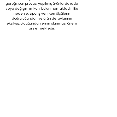
gereği, son provası yapılmış ürünlerde iade
veya değişim imkanı bulunmamaktadır. Bu
nedenle, sipariş verirken ölçülerin
doğruluğundan ve ürün detaylarının
eksiksiz olduğundan emin olunması önem
arz etmektedir.
Müşteri temsilcilerimizin tarafınıza
ileteceği kod ile son prova için ürünün
firmamıza gönderilmesi, özel tasarım
sürecinin nihai aşamasını teşkil
etmektedir. Bu son prova, ürünün
onaylanması ve nihai hale getirilmesi için
kritik bir öneme sahiptir.
Bu bağlamda, yasal haklarımız
çerçevesinde, son provaya gönderilmeyen
bir özel tasarım ürününün iadesi kabul
edilmemektedir. Müşterilerimizin, ürünün
son provasına gönderilmeden iade
talebinde bulunması durumunda, bu talep
karşılanmayacaktır.
Bu uygulamanın amacı, özel tasarım
sürecinin her aşamasında müşteri
memnuniyetini en üst düzeye çıkarmak ve