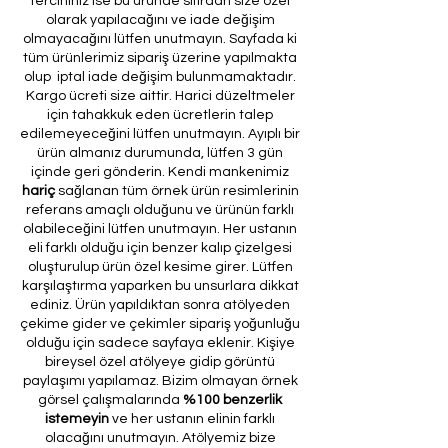
tercihiniz ise bu üründe sıfırdan size özel
olarak yapılacağını ve iade değişim
olmayacağını lütfen unutmayın. Sayfada ki
tüm ürünlerimiz sipariş üzerine yapılmakta
olup iptal iade değişim bulunmamaktadır.
Kargo ücreti size aittir. Harici düzeltmeler
için tahakkuk eden ücretlerin talep
edilemeyeceğini lütfen unutmayın. Ayıplı bir
ürün almanız durumunda, lütfen 3 gün
içinde geri gönderin. Kendi mankenimiz
hariç
sağlanan tüm örnek ürün resimlerinin
referans amaçlı olduğunu ve ürünün farklı
olabileceğini lütfen unutmayın. Her ustanın
eli farklı olduğu için benzer kalıp çizelgesi
oluşturulup ürün özel kesime girer. Lütfen
karşılaştırma yaparken bu unsurlara dikkat
ediniz. Ürün yapıldıktan sonra atölyeden
çekime gider ve çekimler sipariş yoğunluğu
olduğu için sadece sayfaya eklenir. Kişiye
bireysel özel atölyeye gidip görüntü
paylaşımı yapılamaz. Bizim olmayan örnek
görsel çalışmalarında
%100 benzerlik
istemeyin
ve her ustanın elinin farklı
olacağını unutmayın. Atölyemiz bize