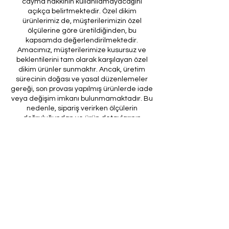
cayma hakkının kullanılamayacağını
açıkça belirtmektedir. Özel dikim
ürünlerimiz de, müşterilerimizin özel
ölçülerine göre üretildiğinden, bu
kapsamda değerlendirilmektedir.
Amacımız, müşterilerimize kusursuz ve
beklentilerini tam olarak karşılayan özel
dikim ürünler sunmaktır. Ancak, üretim
sürecinin doğası ve yasal düzenlemeler
gereği, son provası yapılmış ürünlerde iade
veya değişim imkanı bulunmamaktadır. Bu
nedenle, sipariş verirken ölçülerin
doğruluğundan ve ürün detaylarının
eksiksiz olduğundan emin olunması önem
arz etmektedir.
Müşteri temsilcilerimizin tarafınıza
ileteceği kod ile son prova için ürünün
firmamıza gönderilmesi, özel tasarım
sürecinin nihai aşamasını teşkil
etmektedir. Bu son prova, ürünün
onaylanması ve nihai hale getirilmesi için
kritik bir öneme sahiptir.
Bu bağlamda, yasal haklarımız
çerçevesinde, son provaya gönderilmeyen