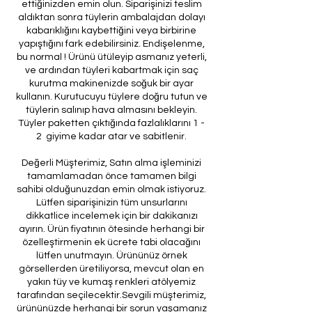
ettiğinizden emin olun. Siparişinizi teslim
aldıktan sonra tüylerin ambalajdan dolayı
kabarıklığını kaybettiğini veya birbirine
yapıştığını fark edebilirsiniz. Endişelenme,
bu normal ! Ürünü ütüleyip asmanız yeterli,
ve ardından tüyleri kabartmak için saç
kurutma makinenizde soğuk bir ayar
kullanın. Kurutucuyu tüylere doğru tutun ve
tüylerin salınıp hava almasını bekleyin.
Tüyler paketten çıktığında fazlalıklarını 1 -
2 giyime kadar atar ve sabitlenir.
Değerli Müşterimiz, Satın alma işleminizi
tamamlamadan önce tamamen bilgi
sahibi olduğunuzdan emin olmak istiyoruz.
Lütfen siparişinizin tüm unsurlarını
dikkatlice incelemek için bir dakikanızı
ayırın. Ürün fiyatının ötesinde herhangi bir
özelleştirmenin ek ücrete tabi olacağını
lütfen unutmayın. Ürününüz örnek
görsellerden üretiliyorsa, mevcut olan en
yakın tüy ve kumaş renkleri atölyemiz
tarafından seçilecektir.Sevgili müşterimiz,
ürününüzde herhangi bir sorun yaşamanız