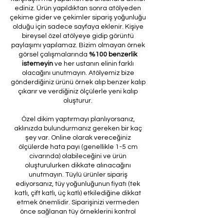
ediniz. Ürün yapıldıktan sonra atölyeden
çekime gider ve çekimler sipariş yoğunluğu
olduğu için sadece sayfaya eklenir. Kişiye
bireysel özel atölyeye gidip görüntü
paylaşımı yapılamaz. Bizim olmayan örnek
görsel çalışmalarında
%100 benzerlik
istemeyin
ve her ustanın elinin farklı
olacağını unutmayın. Atölyemiz bize
gönderdiğiniz ürünü örnek alıp benzer kalıp
çıkarır ve verdiğiniz ölçülerle yeni kalıp
oluşturur.
Özel dikim yaptırmayı planlıyorsanız,
aklınızda bulundurmanız gereken bir kaç
şey var. Online olarak vereceğiniz
ölçülerde hata payı (genellikle 1-5 cm
civarında) olabileceğini ve ürün
oluşturulurken dikkate alınacağını
unutmayın. Tüylü ürünler sipariş
ediyorsanız, tüy yoğunluğunun fiyatı (tek
katlı, çift katlı, üç katlı) etkilediğine dikkat
etmek önemlidir. Siparişinizi vermeden
önce sağlanan tüy örneklerini kontrol