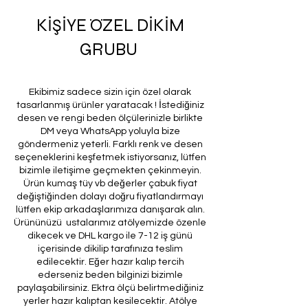
KİŞİYE ÖZEL DİKİM
GRUBU
Ekibimiz sadece sizin için özel olarak
tasarlanmış ürünler yaratacak ! İstediğiniz
desen ve rengi beden ölçülerinizle birlikte
DM veya WhatsApp yoluyla bize
göndermeniz yeterli. Farklı renk ve desen
seçeneklerini keşfetmek istiyorsanız, lütfen
bizimle iletişime geçmekten çekinmeyin.
Ürün kumaş tüy vb değerler çabuk fiyat
değiştiğinden dolayı doğru fiyatlandırmayı
lütfen ekip arkadaşlarımıza danışarak alın.
Ürününüzü ustalarımız atölyemizde özenle
dikecek ve DHL kargo ile 7-12 iş günü
içerisinde dikilip tarafınıza teslim
edilecektir. Eğer hazır kalıp tercih
ederseniz beden bilginizi bizimle
paylaşabilirsiniz. Ektra ölçü belirtmediğiniz
yerler hazır kalıptan kesilecektir. Atölye