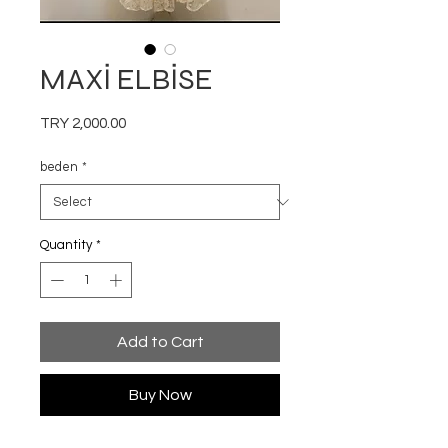
MAXİ ELBİSE
Price
TRY 2,000.00
beden
*
Quantity
*
Add to Cart
Buy Now