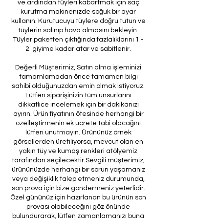
ve ardından tüyleri kabartmak için saç
kurutma makinenizde soğuk bir ayar
kullanın. Kurutucuyu tüylere doğru tutun ve
tüylerin salınıp hava almasını bekleyin.
Tüyler paketten çıktığında fazlalıklarını 1 -
2 giyime kadar atar ve sabitlenir.
Değerli Müşterimiz, Satın alma işleminizi
tamamlamadan önce tamamen bilgi
sahibi olduğunuzdan emin olmak istiyoruz.
Lütfen siparişinizin tüm unsurlarını
dikkatlice incelemek için bir dakikanızı
ayırın. Ürün fiyatının ötesinde herhangi bir
özelleştirmenin ek ücrete tabi olacağını
lütfen unutmayın. Ürününüz örnek
görsellerden üretiliyorsa, mevcut olan en
yakın tüy ve kumaş renkleri atölyemiz
tarafından seçilecektir.Sevgili müşterimiz,
ürününüzde herhangi bir sorun yaşamanız
veya değişiklik talep etmeniz durumunda,
son prova için bize göndermeniz yeterlidir.
Özel gününüz için hazırlanan bu ürünün son
provası olabileceğini göz önünde
bulundurarak, lütfen zamanlamanızı buna