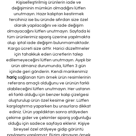
Kişiselleştirilmiş ürünlerin iade ve
değişiminin mümkün olmadığını lütfen
unutmayın. Hazır kalıptan kestirmek
tercihiniz ise bu üründe sıfırdan size özel
olarak yapılacağını ve iade değişim
olmayacağını lütfen unutmayın. Sayfada ki
tüm ürünlerimiz sipariş üzerine yapılmakta
olup iptal iade değişim bulunmamaktadır.
Kargo ücreti size aittir. Harici düzeltmeler
için tahakkuk eden ücretlerin talep
edilemeyeceğini lütfen unutmayın. Ayıplı bir
ürün almanız durumunda, lütfen 3 gün
içinde geri gönderin. Kendi mankenimiz
hariç
sağlanan tüm örnek ürün resimlerinin
referans amaçlı olduğunu ve ürünün farklı
olabileceğini lütfen unutmayın. Her ustanın
eli farklı olduğu için benzer kalıp çizelgesi
oluşturulup ürün özel kesime girer. Lütfen
karşılaştırma yaparken bu unsurlara dikkat
ediniz. Ürün yapıldıktan sonra atölyeden
çekime gider ve çekimler sipariş yoğunluğu
olduğu için sadece sayfaya eklenir. Kişiye
bireysel özel atölyeye gidip görüntü
paylaşımı yapılamaz. Bizim olmayan örnek