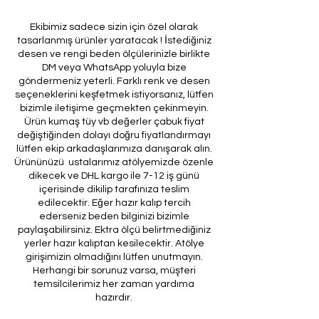
Ekibimiz sadece sizin için özel olarak
tasarlanmış ürünler yaratacak ! İstediğiniz
desen ve rengi beden ölçülerinizle birlikte
DM veya WhatsApp yoluyla bize
göndermeniz yeterli. Farklı renk ve desen
seçeneklerini keşfetmek istiyorsanız, lütfen
bizimle iletişime geçmekten çekinmeyin.
Ürün kumaş tüy vb değerler çabuk fiyat
değiştiğinden dolayı doğru fiyatlandırmayı
lütfen ekip arkadaşlarımıza danışarak alın.
Ürününüzü ustalarımız atölyemizde özenle
dikecek ve DHL kargo ile 7-12 iş günü
içerisinde dikilip tarafınıza teslim
edilecektir. Eğer hazır kalıp tercih
ederseniz beden bilginizi bizimle
paylaşabilirsiniz. Ektra ölçü belirtmediğiniz
yerler hazır kalıptan kesilecektir. Atölye
girişimizin olmadığını lütfen unutmayın.
Herhangi bir sorunuz varsa, müşteri
temsilcilerimiz her zaman yardıma
hazırdır.