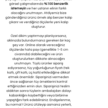
görsel çalışmalarında
%100 benzerlik
istemeyin
ve her ustanın elinin farklı
olacağını unutmayın. Atölyemiz bize
gönderdiğiniz ürünü örnek alıp benzer kalıp
çıkarır ve verdiğiniz ölçülerle yeni kalıp
oluşturur.
Özel dikim yaptırmayı planlıyorsanız,
aklınızda bulundurmanız gereken bir kaç
şey var. Online olarak vereceğiniz
ölçülerde hata payı (genellikle 1-5 cm
civarında) olabileceğini ve ürün
oluşturulurken dikkate alınacağını
unutmayın. Tüylü ürünler sipariş
ediyorsanız, tüy yoğunluğunun fiyatı (tek
katlı, çift katlı, üç katlı) etkilediğine dikkat
etmek önemlidir. Siparişinizi vermeden
önce sağlanan tüy örneklerini kontrol
ettiğinizden emin olun. Siparişinizi teslim
aldıktan sonra tüylerin ambalajdan dolayı
kabarıklığını kaybettiğini veya birbirine
yapıştığını fark edebilirsiniz. Endişelenme,
bu normal ! Ürünü ütüleyip asmanız yeterli,