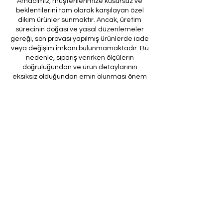
Amacımız, müşterilerimize kusursuz ve
beklentilerini tam olarak karşılayan özel
dikim ürünler sunmaktır. Ancak, üretim
sürecinin doğası ve yasal düzenlemeler
gereği, son provası yapılmış ürünlerde iade
veya değişim imkanı bulunmamaktadır. Bu
nedenle, sipariş verirken ölçülerin
doğruluğundan ve ürün detaylarının
eksiksiz olduğundan emin olunması önem
arz etmektedir.
Müşteri temsilcilerimizin tarafınıza
ileteceği kod ile son prova için ürünün
firmamıza gönderilmesi, özel tasarım
sürecinin nihai aşamasını teşkil
etmektedir. Bu son prova, ürünün
onaylanması ve nihai hale getirilmesi için
kritik bir öneme sahiptir.
Bu bağlamda, yasal haklarımız
çerçevesinde, son provaya gönderilmeyen
bir özel tasarım ürününün iadesi kabul
edilmemektedir. Müşterilerimizin, ürünün
son provasına gönderilmeden iade
talebinde bulunması durumunda, bu talep
karşılanmayacaktır.