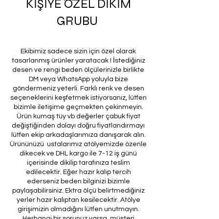
KİŞİYE ÖZEL DİKİM
GRUBU
Ekibimiz sadece sizin için özel olarak
tasarlanmış ürünler yaratacak ! İstediğiniz
desen ve rengi beden ölçülerinizle birlikte
DM veya WhatsApp yoluyla bize
göndermeniz yeterli. Farklı renk ve desen
seçeneklerini keşfetmek istiyorsanız, lütfen
bizimle iletişime geçmekten çekinmeyin.
Ürün kumaş tüy vb değerler çabuk fiyat
değiştiğinden dolayı doğru fiyatlandırmayı
lütfen ekip arkadaşlarımıza danışarak alın.
Ürününüzü ustalarımız atölyemizde özenle
dikecek ve DHL kargo ile 7-12 iş günü
içerisinde dikilip tarafınıza teslim
edilecektir. Eğer hazır kalıp tercih
ederseniz beden bilginizi bizimle
paylaşabilirsiniz. Ektra ölçü belirtmediğiniz
yerler hazır kalıptan kesilecektir. Atölye
girişimizin olmadığını lütfen unutmayın.
Herhangi bir sorunuz varsa, müşteri