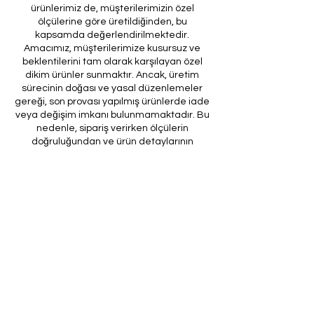
ürünlerimiz de, müşterilerimizin özel
ölçülerine göre üretildiğinden, bu
kapsamda değerlendirilmektedir.
Amacımız, müşterilerimize kusursuz ve
beklentilerini tam olarak karşılayan özel
dikim ürünler sunmaktır. Ancak, üretim
sürecinin doğası ve yasal düzenlemeler
gereği, son provası yapılmış ürünlerde iade
veya değişim imkanı bulunmamaktadır. Bu
nedenle, sipariş verirken ölçülerin
doğruluğundan ve ürün detaylarının
eksiksiz olduğundan emin olunması önem
arz etmektedir.
Müşteri temsilcilerimizin tarafınıza
ileteceği kod ile son prova için ürünün
firmamıza gönderilmesi, özel tasarım
sürecinin nihai aşamasını teşkil
etmektedir. Bu son prova, ürünün
onaylanması ve nihai hale getirilmesi için
kritik bir öneme sahiptir.
Bu bağlamda, yasal haklarımız
çerçevesinde, son provaya gönderilmeyen
bir özel tasarım ürününün iadesi kabul