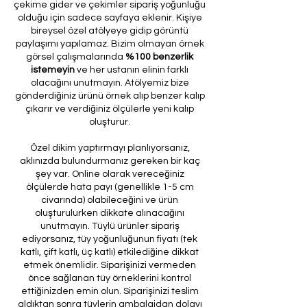
çekime gider ve çekimler sipariş yoğunluğu
olduğu için sadece sayfaya eklenir. Kişiye
bireysel özel atölyeye gidip görüntü
paylaşımı yapılamaz. Bizim olmayan örnek
görsel çalışmalarında
%100 benzerlik
istemeyin
ve her ustanın elinin farklı
olacağını unutmayın. Atölyemiz bize
gönderdiğiniz ürünü örnek alıp benzer kalıp
çıkarır ve verdiğiniz ölçülerle yeni kalıp
oluşturur.
Özel dikim yaptırmayı planlıyorsanız,
aklınızda bulundurmanız gereken bir kaç
şey var. Online olarak vereceğiniz
ölçülerde hata payı (genellikle 1-5 cm
civarında) olabileceğini ve ürün
oluşturulurken dikkate alınacağını
unutmayın. Tüylü ürünler sipariş
ediyorsanız, tüy yoğunluğunun fiyatı (tek
katlı, çift katlı, üç katlı) etkilediğine dikkat
etmek önemlidir. Siparişinizi vermeden
önce sağlanan tüy örneklerini kontrol
ettiğinizden emin olun. Siparişinizi teslim
aldıktan sonra tüylerin ambalajdan dolayı