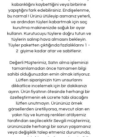
kabarıklığını kaybettiğini veya birbirine
yapıştığını fark edebilirsiniz. Endişelenme,
bu normal ! Ürünü ütüleyip asmanız yeterli,
ve ardından tüyleri kabartmak için saç
kurutma makinenizde soğuk bir ayar
kullanın. Kurutucuyu tüylere doğru tutun ve
tüylerin salınıp hava almasını bekleyin.
Tüyler paketten çıktığında fazlalıklarını 1 -
2 giyime kadar atar ve sabitlenir.
Değerli Müşterimiz, Satın alma işleminizi
tamamlamadan önce tamamen bilgi
sahibi olduğunuzdan emin olmak istiyoruz.
Lütfen siparişinizin tüm unsurlarını
dikkatlice incelemek için bir dakikanızı
ayırın. Ürün fiyatının ötesinde herhangi bir
özelleştirmenin ek ücrete tabi olacağını
lütfen unutmayın. Ürününüz örnek
görsellerden üretiliyorsa, mevcut olan en
yakın tüy ve kumaş renkleri atölyemiz
tarafından seçilecektir.Sevgili müşterimiz,
ürününüzde herhangi bir sorun yaşamanız
veya değişiklik talep etmeniz durumunda,