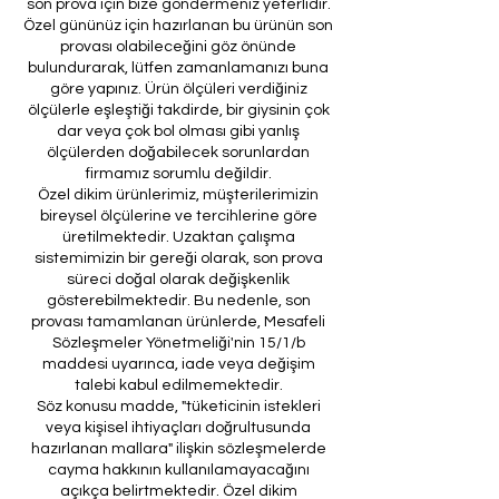
son prova için bize göndermeniz yeterlidir.
Özel gününüz için hazırlanan bu ürünün son
provası olabileceğini göz önünde
bulundurarak, lütfen zamanlamanızı buna
göre yapınız. Ürün ölçüleri verdiğiniz
ölçülerle eşleştiği takdirde, bir giysinin çok
dar veya çok bol olması gibi yanlış
ölçülerden doğabilecek sorunlardan
firmamız sorumlu değildir.
Özel dikim ürünlerimiz, müşterilerimizin
bireysel ölçülerine ve tercihlerine göre
üretilmektedir. Uzaktan çalışma
sistemimizin bir gereği olarak, son prova
süreci doğal olarak değişkenlik
gösterebilmektedir. Bu nedenle, son
provası tamamlanan ürünlerde, Mesafeli
Sözleşmeler Yönetmeliği'nin 15/1/b
maddesi uyarınca, iade veya değişim
talebi kabul edilmemektedir.
Söz konusu madde, "tüketicinin istekleri
veya kişisel ihtiyaçları doğrultusunda
hazırlanan mallara" ilişkin sözleşmelerde
cayma hakkının kullanılamayacağını
açıkça belirtmektedir. Özel dikim