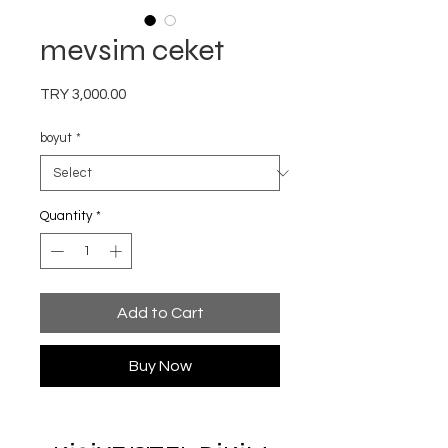
mevsim ceket
Price
TRY 3,000.00
boyut
*
Quantity
*
Add to Cart
Buy Now