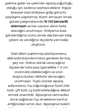
çekime gider ve çekimler sipariş yoğunluğu
olduğu için sadece sayfaya eklenir. Kişiye
bireysel özel atölyeye gidip görüntü
paylaşımı yapılamaz. Bizim olmayan örnek
görsel çalışmalarında
%100 benzerlik
istemeyin
ve her ustanın elinin farklı
olacağını unutmayın. Atölyemiz bize
gönderdiğiniz ürünü örnek alıp benzer kalıp
çıkarır ve verdiğiniz ölçülerle yeni kalıp
oluşturur.
Özel dikim yaptırmayı planlıyorsanız,
aklınızda bulundurmanız gereken bir kaç
şey var. Online olarak vereceğiniz
ölçülerde hata payı (genellikle 1-5 cm
civarında) olabileceğini ve ürün
oluşturulurken dikkate alınacağını
unutmayın. Tüylü ürünler sipariş
ediyorsanız, tüy yoğunluğunun fiyatı (tek
katlı, çift katlı, üç katlı) etkilediğine dikkat
etmek önemlidir. Siparişinizi vermeden
önce sağlanan tüy örneklerini kontrol
ettiğinizden emin olun. Siparişinizi teslim