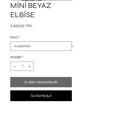
MİNİ BEYAZ
ELBİSE
Preis
2.400,00 TRY
boyut
*
Anzahl
*
In den Warenkorb
Sofortkauf