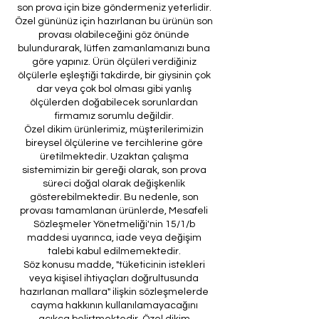
son prova için bize göndermeniz yeterlidir.
Özel gününüz için hazırlanan bu ürünün son
provası olabileceğini göz önünde
bulundurarak, lütfen zamanlamanızı buna
göre yapınız. Ürün ölçüleri verdiğiniz
ölçülerle eşleştiği takdirde, bir giysinin çok
dar veya çok bol olması gibi yanlış
ölçülerden doğabilecek sorunlardan
firmamız sorumlu değildir.
Özel dikim ürünlerimiz, müşterilerimizin
bireysel ölçülerine ve tercihlerine göre
üretilmektedir. Uzaktan çalışma
sistemimizin bir gereği olarak, son prova
süreci doğal olarak değişkenlik
gösterebilmektedir. Bu nedenle, son
provası tamamlanan ürünlerde, Mesafeli
Sözleşmeler Yönetmeliği'nin 15/1/b
maddesi uyarınca, iade veya değişim
talebi kabul edilmemektedir.
Söz konusu madde, "tüketicinin istekleri
veya kişisel ihtiyaçları doğrultusunda
hazırlanan mallara" ilişkin sözleşmelerde
cayma hakkının kullanılamayacağını
açıkça belirtmektedir. Özel dikim