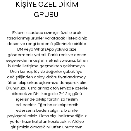
KİŞİYE ÖZEL DİKİM
GRUBU
Ekibimiz sadece sizin için özel olarak
tasarlanmış ürünler yaratacak ! İstediğiniz
desen ve rengi beden ölçülerinizle birlikte
DM veya WhatsApp yoluyla bize
göndermeniz yeterli. Farklı renk ve desen
seçeneklerini keşfetmek istiyorsanız, lütfen
bizimle iletişime geçmekten çekinmeyin.
Ürün kumaş tüy vb değerler çabuk fiyat
değiştiğinden dolayı doğru fiyatlandırmayı
lütfen ekip arkadaşlarımıza danışarak alın.
Ürününüzü ustalarımız atölyemizde özenle
dikecek ve DHL kargo ile 7-12 iş günü
içerisinde dikilip tarafınıza teslim
edilecektir. Eğer hazır kalıp tercih
ederseniz beden bilginizi bizimle
paylaşabilirsiniz. Ektra ölçü belirtmediğiniz
yerler hazır kalıptan kesilecektir. Atölye
girişimizin olmadığını lütfen unutmayın.