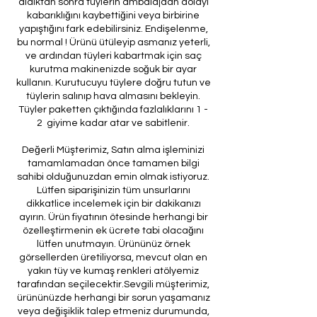
aldıktan sonra tüylerin ambalajdan dolayı
kabarıklığını kaybettiğini veya birbirine
yapıştığını fark edebilirsiniz. Endişelenme,
bu normal ! Ürünü ütüleyip asmanız yeterli,
ve ardından tüyleri kabartmak için saç
kurutma makinenizde soğuk bir ayar
kullanın. Kurutucuyu tüylere doğru tutun ve
tüylerin salınıp hava almasını bekleyin.
Tüyler paketten çıktığında fazlalıklarını 1 -
2 giyime kadar atar ve sabitlenir.
Değerli Müşterimiz, Satın alma işleminizi
tamamlamadan önce tamamen bilgi
sahibi olduğunuzdan emin olmak istiyoruz.
Lütfen siparişinizin tüm unsurlarını
dikkatlice incelemek için bir dakikanızı
ayırın. Ürün fiyatının ötesinde herhangi bir
özelleştirmenin ek ücrete tabi olacağını
lütfen unutmayın. Ürününüz örnek
görsellerden üretiliyorsa, mevcut olan en
yakın tüy ve kumaş renkleri atölyemiz
tarafından seçilecektir.Sevgili müşterimiz,
ürününüzde herhangi bir sorun yaşamanız
veya değişiklik talep etmeniz durumunda,