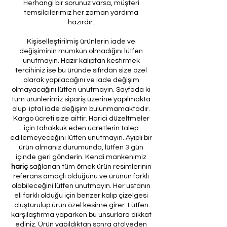
Herhangi bir sorunuz varsa, müşteri
temsilcilerimiz her zaman yardıma
hazırdır.
Kişiselleştirilmiş ürünlerin iade ve
değişiminin mümkün olmadığını lütfen
unutmayın. Hazır kalıptan kestirmek
tercihiniz ise bu üründe sıfırdan size özel
olarak yapılacağını ve iade değişim
olmayacağını lütfen unutmayın. Sayfada ki
tüm ürünlerimiz sipariş üzerine yapılmakta
olup iptal iade değişim bulunmamaktadır.
Kargo ücreti size aittir. Harici düzeltmeler
için tahakkuk eden ücretlerin talep
edilemeyeceğini lütfen unutmayın. Ayıplı bir
ürün almanız durumunda, lütfen 3 gün
içinde geri gönderin. Kendi mankenimiz
hariç
sağlanan tüm örnek ürün resimlerinin
referans amaçlı olduğunu ve ürünün farklı
olabileceğini lütfen unutmayın. Her ustanın
eli farklı olduğu için benzer kalıp çizelgesi
oluşturulup ürün özel kesime girer. Lütfen
karşılaştırma yaparken bu unsurlara dikkat
ediniz. Ürün yapıldıktan sonra atölyeden