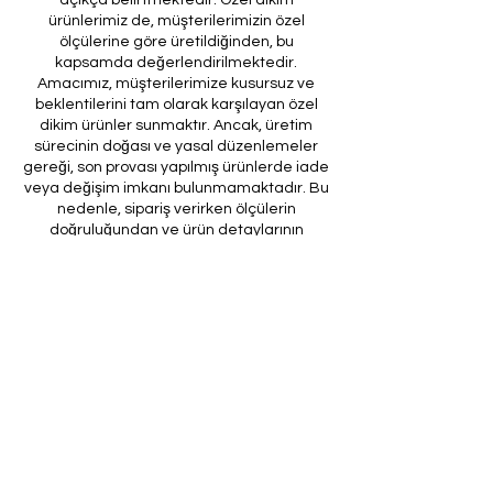
ürünlerimiz de, müşterilerimizin özel
ölçülerine göre üretildiğinden, bu
kapsamda değerlendirilmektedir.
Amacımız, müşterilerimize kusursuz ve
beklentilerini tam olarak karşılayan özel
dikim ürünler sunmaktır. Ancak, üretim
sürecinin doğası ve yasal düzenlemeler
gereği, son provası yapılmış ürünlerde iade
veya değişim imkanı bulunmamaktadır. Bu
nedenle, sipariş verirken ölçülerin
doğruluğundan ve ürün detaylarının
eksiksiz olduğundan emin olunması önem
arz etmektedir.
Müşteri temsilcilerimizin tarafınıza
ileteceği kod ile son prova için ürünün
firmamıza gönderilmesi, özel tasarım
sürecinin nihai aşamasını teşkil
etmektedir. Bu son prova, ürünün
onaylanması ve nihai hale getirilmesi için
kritik bir öneme sahiptir.
Bu bağlamda, yasal haklarımız
çerçevesinde, son provaya gönderilmeyen
bir özel tasarım ürününün iadesi kabul