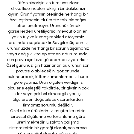
Lütfen siparişinizin tüm unsurlarını
dikkatlice incelemek için bir dakikanızı
ayırın. Ürün fiyatının ötesinde herhangi bir
özelleştirmenin ek ücrete tabi olacağını
lütfen unutmayın. Ürününüz örnek
görsellerden üretiliyorsa, mevcut olan en
yakın tüy ve kumaş renkleri atölyemiz
tarafından seçilecektir.Sevgili müşterimiz,
ürününüzde herhangi bir sorun yaşamanız
veya değişiklik talep etmeniz durumunda,
son prova için bize göndermeniz yeterlidir.
Özel gününüz için hazırlanan bu ürünün son
provası olabileceğini göz önünde
bulundurarak, lütfen zamanlamanızı buna
göre yapınız. Ürün ölçüleri verdiğiniz
ölçülerle eşleştiği takdirde, bir giysinin çok
dar veya çok bol olması gibi yanlış
ölçülerden doğabilecek sorunlardan
firmamız sorumlu değildir.
Özel dikim ürünlerimiz, müşterilerimizin
bireysel ölçülerine ve tercihlerine göre
üretilmektedir. Uzaktan çalışma
sistemimizin bir gereği olarak, son prova
süreci doğal olarak değişkenlik