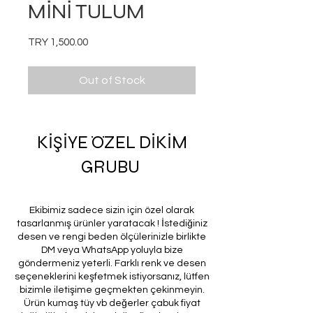
MİNİ TULUM
Price
TRY 1,500.00
Out of Stock
KİŞİYE ÖZEL DİKİM
GRUBU
Ekibimiz sadece sizin için özel olarak
tasarlanmış ürünler yaratacak ! İstediğiniz
desen ve rengi beden ölçülerinizle birlikte
DM veya WhatsApp yoluyla bize
göndermeniz yeterli. Farklı renk ve desen
seçeneklerini keşfetmek istiyorsanız, lütfen
bizimle iletişime geçmekten çekinmeyin.
Ürün kumaş tüy vb değerler çabuk fiyat