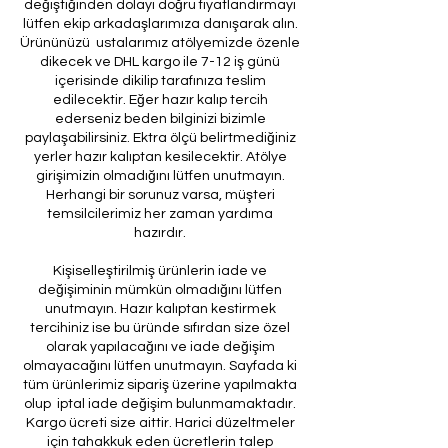
değiştiğinden dolayı doğru fiyatlandırmayı
lütfen ekip arkadaşlarımıza danışarak alın.
Ürününüzü ustalarımız atölyemizde özenle
dikecek ve DHL kargo ile 7-12 iş günü
içerisinde dikilip tarafınıza teslim
edilecektir. Eğer hazır kalıp tercih
ederseniz beden bilginizi bizimle
paylaşabilirsiniz. Ektra ölçü belirtmediğiniz
yerler hazır kalıptan kesilecektir. Atölye
girişimizin olmadığını lütfen unutmayın.
Herhangi bir sorunuz varsa, müşteri
temsilcilerimiz her zaman yardıma
hazırdır.
Kişiselleştirilmiş ürünlerin iade ve
değişiminin mümkün olmadığını lütfen
unutmayın. Hazır kalıptan kestirmek
tercihiniz ise bu üründe sıfırdan size özel
olarak yapılacağını ve iade değişim
olmayacağını lütfen unutmayın. Sayfada ki
tüm ürünlerimiz sipariş üzerine yapılmakta
olup iptal iade değişim bulunmamaktadır.
Kargo ücreti size aittir. Harici düzeltmeler
için tahakkuk eden ücretlerin talep