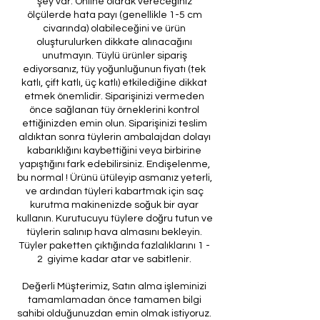
şey var. Online olarak vereceğiniz
ölçülerde hata payı (genellikle 1-5 cm
civarında) olabileceğini ve ürün
oluşturulurken dikkate alınacağını
unutmayın. Tüylü ürünler sipariş
ediyorsanız, tüy yoğunluğunun fiyatı (tek
katlı, çift katlı, üç katlı) etkilediğine dikkat
etmek önemlidir. Siparişinizi vermeden
önce sağlanan tüy örneklerini kontrol
ettiğinizden emin olun. Siparişinizi teslim
aldıktan sonra tüylerin ambalajdan dolayı
kabarıklığını kaybettiğini veya birbirine
yapıştığını fark edebilirsiniz. Endişelenme,
bu normal ! Ürünü ütüleyip asmanız yeterli,
ve ardından tüyleri kabartmak için saç
kurutma makinenizde soğuk bir ayar
kullanın. Kurutucuyu tüylere doğru tutun ve
tüylerin salınıp hava almasını bekleyin.
Tüyler paketten çıktığında fazlalıklarını 1 -
2 giyime kadar atar ve sabitlenir.
Değerli Müşterimiz, Satın alma işleminizi
tamamlamadan önce tamamen bilgi
sahibi olduğunuzdan emin olmak istiyoruz.