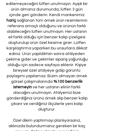
edilemeyeceğini lütfen unutmayın. Ayıplı bir
ürün almanız durumunda, lütfen 3 gün
içinde geri gönderin. Kendi mankenimiz
hariç
sağlanan tüm örnek ürün resimlerinin
referans amaçlı olduğunu ve ürünün farklı
olabileceğini lütfen unutmayın. Her ustanın
eli farklı olduğu için benzer kalıp çizelgesi
oluşturulup ürün özel kesime girer. Lütfen
karşılaştırma yaparken bu unsurlara dikkat
ediniz. Ürün yapıldıktan sonra atölyeden
çekime gider ve çekimler sipariş yoğunluğu
olduğu için sadece sayfaya eklenir. Kişiye
bireysel özel atölyeye gidip görüntü
paylaşımı yapılamaz. Bizim olmayan örnek
görsel çalışmalarında
%100 benzerlik
istemeyin
ve her ustanın elinin farklı
olacağını unutmayın. Atölyemiz bize
gönderdiğiniz ürünü örnek alıp benzer kalıp
çıkarır ve verdiğiniz ölçülerle yeni kalıp
oluşturur.
Özel dikim yaptırmayı planlıyorsanız,
aklınızda bulundurmanız gereken bir kaç