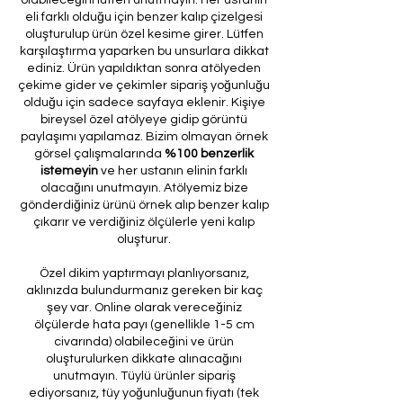
eli farklı olduğu için benzer kalıp çizelgesi
oluşturulup ürün özel kesime girer. Lütfen
karşılaştırma yaparken bu unsurlara dikkat
ediniz. Ürün yapıldıktan sonra atölyeden
çekime gider ve çekimler sipariş yoğunluğu
olduğu için sadece sayfaya eklenir. Kişiye
bireysel özel atölyeye gidip görüntü
paylaşımı yapılamaz. Bizim olmayan örnek
görsel çalışmalarında
%100 benzerlik
istemeyin
ve her ustanın elinin farklı
olacağını unutmayın. Atölyemiz bize
gönderdiğiniz ürünü örnek alıp benzer kalıp
çıkarır ve verdiğiniz ölçülerle yeni kalıp
oluşturur.
Özel dikim yaptırmayı planlıyorsanız,
aklınızda bulundurmanız gereken bir kaç
şey var. Online olarak vereceğiniz
ölçülerde hata payı (genellikle 1-5 cm
civarında) olabileceğini ve ürün
oluşturulurken dikkate alınacağını
unutmayın. Tüylü ürünler sipariş
ediyorsanız, tüy yoğunluğunun fiyatı (tek