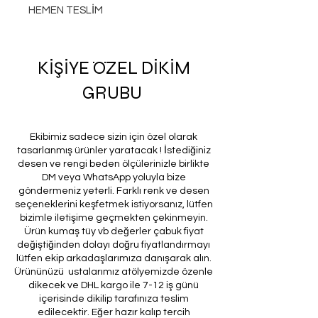
HEMEN TESLİM
KİŞİYE ÖZEL DİKİM
GRUBU
Ekibimiz sadece sizin için özel olarak
tasarlanmış ürünler yaratacak ! İstediğiniz
desen ve rengi beden ölçülerinizle birlikte
DM veya WhatsApp yoluyla bize
göndermeniz yeterli. Farklı renk ve desen
seçeneklerini keşfetmek istiyorsanız, lütfen
bizimle iletişime geçmekten çekinmeyin.
Ürün kumaş tüy vb değerler çabuk fiyat
değiştiğinden dolayı doğru fiyatlandırmayı
lütfen ekip arkadaşlarımıza danışarak alın.
Ürününüzü ustalarımız atölyemizde özenle
dikecek ve DHL kargo ile 7-12 iş günü
içerisinde dikilip tarafınıza teslim
edilecektir. Eğer hazır kalıp tercih