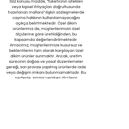
Söz konusu madde, "tüketicinin istekleri
veya kişisel ihtiyaçları doğrultusunda
hazırlanan mallara" ilişkin sözleşmelerde
cayma hakkının kullanılamayacağını
açıkça belirtmektedir. Özel dikim
ürünlerimiz de, müşterilerimizin özel
ölçülerine göre üretildiğinden, bu
kapsamda değerlendirilmektedir.
Amacımız, müşterilerimize kusursuz ve
beklentilerini tam olarak karşılayan özel
dikim ürünler sunmaktır. Ancak, üretim
sürecinin doğası ve yasal düzenlemeler
gereği, son provası yapılmış ürünlerde iade
veya değişim imkanı bulunmamaktadır. Bu
nedenle, sipariş verirken ölçülerin
doğruluğundan ve ürün detaylarının
eksiksiz olduğundan emin olunması önem
arz etmektedir.
Müşteri temsilcilerimizin tarafınıza
ileteceği kod ile son prova için ürünün
firmamıza gönderilmesi, özel tasarım
sürecinin nihai aşamasını teşkil
etmektedir. Bu son prova, ürünün
onaylanması ve nihai hale getirilmesi için