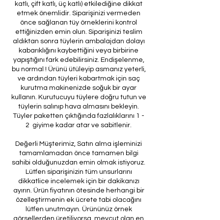
katlı, çift katlı, üç katlı) etkilediğine dikkat
etmek önemlidir. Siparişinizi vermeden
önce sağlanan tüy örneklerini kontrol
ettiğinizden emin olun. Siparişinizi teslim
aldıktan sonra tüylerin ambalajdan dolayı
kabarıklığını kaybettiğini veya birbirine
yapıştığını fark edebilirsiniz. Endişelenme,
bu normal ! Ürünü ütüleyip asmanız yeterli,
ve ardından tüyleri kabartmak için saç
kurutma makinenizde soğuk bir ayar
kullanın. Kurutucuyu tüylere doğru tutun ve
tüylerin salınıp hava almasını bekleyin.
Tüyler paketten çıktığında fazlalıklarını 1 -
2 giyime kadar atar ve sabitlenir.
Değerli Müşterimiz, Satın alma işleminizi
tamamlamadan önce tamamen bilgi
sahibi olduğunuzdan emin olmak istiyoruz.
Lütfen siparişinizin tüm unsurlarını
dikkatlice incelemek için bir dakikanızı
ayırın. Ürün fiyatının ötesinde herhangi bir
özelleştirmenin ek ücrete tabi olacağını
lütfen unutmayın. Ürününüz örnek
görsellerden üretiliyorsa, mevcut olan en