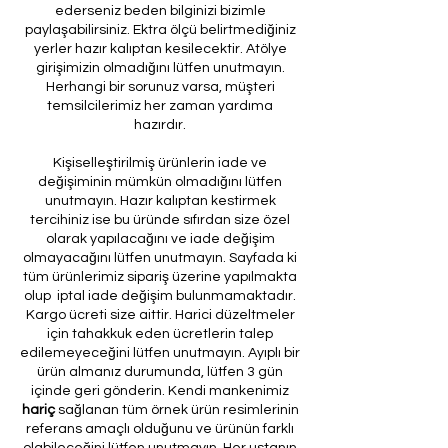
ederseniz beden bilginizi bizimle
paylaşabilirsiniz. Ektra ölçü belirtmediğiniz
yerler hazır kalıptan kesilecektir. Atölye
girişimizin olmadığını lütfen unutmayın.
Herhangi bir sorunuz varsa, müşteri
temsilcilerimiz her zaman yardıma
hazırdır.
Kişiselleştirilmiş ürünlerin iade ve
değişiminin mümkün olmadığını lütfen
unutmayın. Hazır kalıptan kestirmek
tercihiniz ise bu üründe sıfırdan size özel
olarak yapılacağını ve iade değişim
olmayacağını lütfen unutmayın. Sayfada ki
tüm ürünlerimiz sipariş üzerine yapılmakta
olup iptal iade değişim bulunmamaktadır.
Kargo ücreti size aittir. Harici düzeltmeler
için tahakkuk eden ücretlerin talep
edilemeyeceğini lütfen unutmayın. Ayıplı bir
ürün almanız durumunda, lütfen 3 gün
içinde geri gönderin. Kendi mankenimiz
hariç
sağlanan tüm örnek ürün resimlerinin
referans amaçlı olduğunu ve ürünün farklı
olabileceğini lütfen unutmayın. Her ustanın