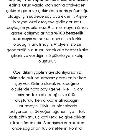
ediniz. Ürün yapıldıktan sonra atölyeden
çekime gider ve çekimler sipariş yoğunluğu
olduğu için sadece sayfaya eklenir. Kişiye
bireysel özel atölyeye gidip görüntü
paylaşımı yapılamaz. Bizim olmayan örnek
görsel çalışmalarında
%100 benzerlik
istemeyin
ve her ustanın elinin farklı
olacağını unutmayın. Atölyemiz bize
gönderdiğiniz ürünü örnek alıp benzer kalıp
çıkarır ve verdiğiniz ölçülerle yeni kalıp
oluşturur.
Özel dikim yaptırmayı planlıyorsanız,
aklınızda bulundurmanız gereken bir kaç
şey var. Online olarak vereceğiniz
ölçülerde hata payı (genellikle 1-5 cm
civarında) olabileceğini ve ürün
oluşturulurken dikkate alınacağını
unutmayın. Tüylü ürünler sipariş
ediyorsanız, tüy yoğunluğunun fiyatı (tek
katlı, çift katlı, üç katlı) etkilediğine dikkat
etmek önemlidir. Siparişinizi vermeden
önce sağlanan tüy örneklerini kontrol