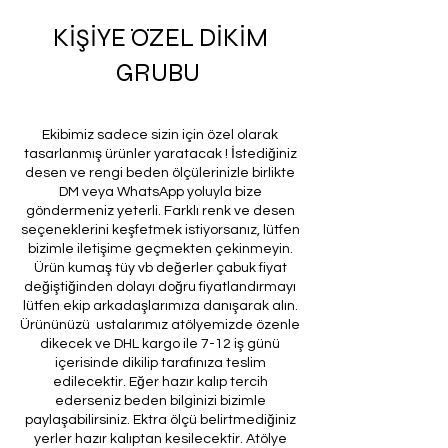
KİŞİYE ÖZEL DİKİM
GRUBU
Ekibimiz sadece sizin için özel olarak
tasarlanmış ürünler yaratacak ! İstediğiniz
desen ve rengi beden ölçülerinizle birlikte
DM veya WhatsApp yoluyla bize
göndermeniz yeterli. Farklı renk ve desen
seçeneklerini keşfetmek istiyorsanız, lütfen
bizimle iletişime geçmekten çekinmeyin.
Ürün kumaş tüy vb değerler çabuk fiyat
değiştiğinden dolayı doğru fiyatlandırmayı
lütfen ekip arkadaşlarımıza danışarak alın.
Ürününüzü ustalarımız atölyemizde özenle
dikecek ve DHL kargo ile 7-12 iş günü
içerisinde dikilip tarafınıza teslim
edilecektir. Eğer hazır kalıp tercih
ederseniz beden bilginizi bizimle
paylaşabilirsiniz. Ektra ölçü belirtmediğiniz
yerler hazır kalıptan kesilecektir. Atölye