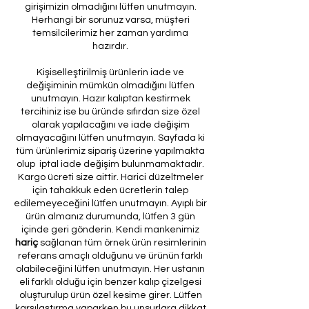
girişimizin olmadığını lütfen unutmayın.
Herhangi bir sorunuz varsa, müşteri
temsilcilerimiz her zaman yardıma
hazırdır.
Kişiselleştirilmiş ürünlerin iade ve
değişiminin mümkün olmadığını lütfen
unutmayın. Hazır kalıptan kestirmek
tercihiniz ise bu üründe sıfırdan size özel
olarak yapılacağını ve iade değişim
olmayacağını lütfen unutmayın. Sayfada ki
tüm ürünlerimiz sipariş üzerine yapılmakta
olup iptal iade değişim bulunmamaktadır.
Kargo ücreti size aittir. Harici düzeltmeler
için tahakkuk eden ücretlerin talep
edilemeyeceğini lütfen unutmayın. Ayıplı bir
ürün almanız durumunda, lütfen 3 gün
içinde geri gönderin. Kendi mankenimiz
hariç
sağlanan tüm örnek ürün resimlerinin
referans amaçlı olduğunu ve ürünün farklı
olabileceğini lütfen unutmayın. Her ustanın
eli farklı olduğu için benzer kalıp çizelgesi
oluşturulup ürün özel kesime girer. Lütfen
karşılaştırma yaparken bu unsurlara dikkat