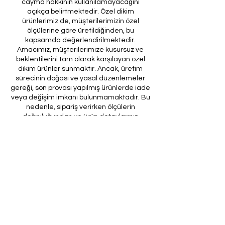
cayma hakkının kullanılamayacağını
açıkça belirtmektedir. Özel dikim
ürünlerimiz de, müşterilerimizin özel
ölçülerine göre üretildiğinden, bu
kapsamda değerlendirilmektedir.
Amacımız, müşterilerimize kusursuz ve
beklentilerini tam olarak karşılayan özel
dikim ürünler sunmaktır. Ancak, üretim
sürecinin doğası ve yasal düzenlemeler
gereği, son provası yapılmış ürünlerde iade
veya değişim imkanı bulunmamaktadır. Bu
nedenle, sipariş verirken ölçülerin
doğruluğundan ve ürün detaylarının
eksiksiz olduğundan emin olunması önem
arz etmektedir.
Müşteri temsilcilerimizin tarafınıza
ileteceği kod ile son prova için ürünün
firmamıza gönderilmesi, özel tasarım
sürecinin nihai aşamasını teşkil
etmektedir. Bu son prova, ürünün
onaylanması ve nihai hale getirilmesi için
kritik bir öneme sahiptir.
Bu bağlamda, yasal haklarımız
çerçevesinde, son provaya gönderilmeyen