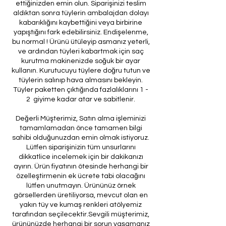
ettiğinizden emin olun. Siparişinizi teslim
aldıktan sonra tüylerin ambalajdan dolayı
kabarıklığını kaybettiğini veya birbirine
yapıştığını fark edebilirsiniz. Endişelenme,
bu normal ! Ürünü ütüleyip asmanız yeterli,
ve ardından tüyleri kabartmak için saç
kurutma makinenizde soğuk bir ayar
kullanın. Kurutucuyu tüylere doğru tutun ve
tüylerin salınıp hava almasını bekleyin.
Tüyler paketten çıktığında fazlalıklarını 1 -
2 giyime kadar atar ve sabitlenir.
Değerli Müşterimiz, Satın alma işleminizi
tamamlamadan önce tamamen bilgi
sahibi olduğunuzdan emin olmak istiyoruz.
Lütfen siparişinizin tüm unsurlarını
dikkatlice incelemek için bir dakikanızı
ayırın. Ürün fiyatının ötesinde herhangi bir
özelleştirmenin ek ücrete tabi olacağını
lütfen unutmayın. Ürününüz örnek
görsellerden üretiliyorsa, mevcut olan en
yakın tüy ve kumaş renkleri atölyemiz
tarafından seçilecektir.Sevgili müşterimiz,
ürününüzde herhangi bir sorun yaşamanız