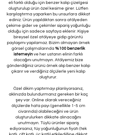
eli farklı olduğu için benzer kalıp çizelgesi
oluşturulup ürün özel kesime girer. Lütfen
karşılaştırma yaparken bu unsurlara dikkat
ediniz. Ürün yapıldıktan sonra atölyeden
çekime gider ve çekimler sipariş yoğunluğu
olduğu için sadece sayfaya eklenir. Kişiye
bireysel özel atölyeye gidip görüntü
paylaşımı yapılamaz. Bizim olmayan örnek
görsel çalışmalarında
%100 benzerlik
istemeyin
ve her ustanın elinin farklı
olacağını unutmayın. Atölyemiz bize
gönderdiğiniz ürünü örnek alıp benzer kalıp
çıkarır ve verdiğiniz ölçülerle yeni kalıp
oluşturur.
Özel dikim yaptırmayı planlıyorsanız,
aklınızda bulundurmanız gereken bir kaç
şey var. Online olarak vereceğiniz
ölçülerde hata payı (genellikle 1-5 cm
civarında) olabileceğini ve ürün
oluşturulurken dikkate alınacağını
unutmayın. Tüylü ürünler sipariş
ediyorsanız, tüy yoğunluğunun fiyatı (tek
katlı, çift katlı, üç katlı) etkilediğine dikkat