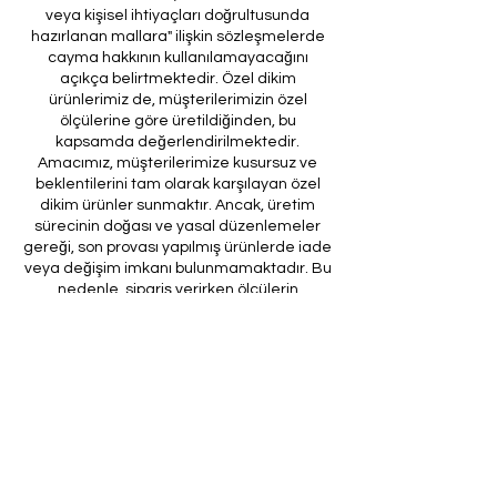
veya kişisel ihtiyaçları doğrultusunda
hazırlanan mallara" ilişkin sözleşmelerde
cayma hakkının kullanılamayacağını
açıkça belirtmektedir. Özel dikim
ürünlerimiz de, müşterilerimizin özel
ölçülerine göre üretildiğinden, bu
kapsamda değerlendirilmektedir.
Amacımız, müşterilerimize kusursuz ve
beklentilerini tam olarak karşılayan özel
dikim ürünler sunmaktır. Ancak, üretim
sürecinin doğası ve yasal düzenlemeler
gereği, son provası yapılmış ürünlerde iade
veya değişim imkanı bulunmamaktadır. Bu
nedenle, sipariş verirken ölçülerin
doğruluğundan ve ürün detaylarının
eksiksiz olduğundan emin olunması önem
arz etmektedir.
Müşteri temsilcilerimizin tarafınıza
ileteceği kod ile son prova için ürünün
firmamıza gönderilmesi, özel tasarım
sürecinin nihai aşamasını teşkil
etmektedir. Bu son prova, ürünün
onaylanması ve nihai hale getirilmesi için