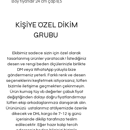
Boy fiyatıdır 24 cm çap 8,5
KİŞİYE ÖZEL DİKİM
GRUBU
Ekibimiz sadece sizin için özel olarak
tasarlanmış ürünler yaratacak ! İstediğiniz
desen ve rengi beden ölçülerinizle birlikte
DM veya WhatsApp yoluyla bize
göndermeniz yeterli. Farklı renk ve desen
seçeneklerini keşfetmek istiyorsanız, lütfen
bizimle iletişime geçmekten çekinmeyin.
Ürün kumaş tüy vb değerler çabuk fiyat
değiştiğinden dolayı doğru fiyatlandırmayı
lütfen ekip arkadaşlarımıza danışarak alın.
Ürününüzü ustalarımız atölyemizde özenle
dikecek ve DHL kargo ile 7-12 iş günü
içerisinde dikilip tarafınıza teslim
edilecektir. Eğer hazır kalıp tercih