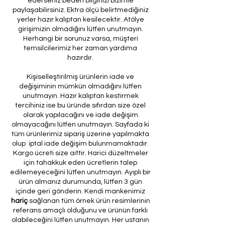
ederseniz beden bilginizi bizimle
paylaşabilirsiniz. Ektra ölçü belirtmediğiniz
yerler hazır kalıptan kesilecektir. Atölye
girişimizin olmadığını lütfen unutmayın.
Herhangi bir sorunuz varsa, müşteri
temsilcilerimiz her zaman yardıma
hazırdır.
Kişiselleştirilmiş ürünlerin iade ve
değişiminin mümkün olmadığını lütfen
unutmayın. Hazır kalıptan kestirmek
tercihiniz ise bu üründe sıfırdan size özel
olarak yapılacağını ve iade değişim
olmayacağını lütfen unutmayın. Sayfada ki
tüm ürünlerimiz sipariş üzerine yapılmakta
olup iptal iade değişim bulunmamaktadır.
Kargo ücreti size aittir. Harici düzeltmeler
için tahakkuk eden ücretlerin talep
edilemeyeceğini lütfen unutmayın. Ayıplı bir
ürün almanız durumunda, lütfen 3 gün
içinde geri gönderin. Kendi mankenimiz
hariç
sağlanan tüm örnek ürün resimlerinin
referans amaçlı olduğunu ve ürünün farklı
olabileceğini lütfen unutmayın. Her ustanın