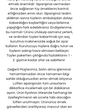
etmek önemlidir. Siparişinizi vermeden
önce sağlanan tüy örneklerini kontrol
ettiğinizden emin olun. Siparişinizi teslim
aldıktan sonra tüylerin ambalajdan dolayı
kabarıklığını kaybettiğini veya birbirine
yapıştığını fark edebilirsiniz. Endişelenme,
bu normal ! Ürünü ütüleyip asmanız yeterli,
ve ardından tüyleri kabartmak için saç
kurutma makinenizde soğuk bir ayar
kullanın. Kurutucuyu tüylere doğru tutun ve
tüylerin salınıp hava almasını bekleyin.
Tüyler paketten çıktığında fazlalıklarını 1 -
2 giyime kadar atar ve sabitlenir.
Değerli Müşterimiz, Satın alma işleminizi
tamamlamadan önce tamamen bilgi
sahibi olduğunuzdan emin olmak istiyoruz.
Lütfen siparişinizin tüm unsurlarını
dikkatlice incelemek için bir dakikanızı
ayırın. Ürün fiyatının ötesinde herhangi bir
özelleştirmenin ek ücrete tabi olacağını
lütfen unutmayın. Ürününüz örnek
görsellerden üretiliyorsa, mevcut olan en