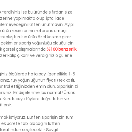
tercihiniz ise bu üründe sıfırdan size
zerine yapılmakta olup iptal iade
dilemeyeceğini lütfen unutmayın. Ayıplı
ürün resimlerinin referans amaçlı
esi oluşturulup ürün özel kesime girer.
çekimler sipariş yoğunluğu olduğu için
ek görsel çalışmalarında
%100 benzerlik
r kalıp çıkarır ve verdiğiniz ölçülerle
niz ölçülerde hata payı (genellikle 1-5
nız, tüy yoğunluğunun fiyatı (tek katlı,
ntrol ettiğinizden emin olun. Siparişinizi
ilirsiniz. Endişelenme, bu normal ! Ürünü
n. Kurutucuyu tüylere doğru tutun ve
tlenir.
k istiyoruz. Lütfen siparişinizin tüm
n ek ücrete tabi olacağını lütfen
arafından seçilecektir.Sevgili