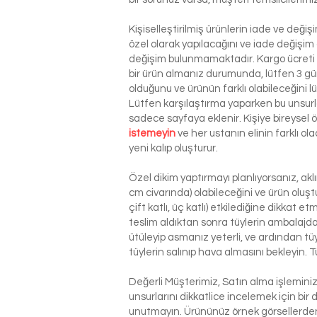
Kişiselleştirilmiş ürünlerin iade ve deği
özel olarak yapılacağını ve iade değişim
değişim bulunmamaktadır. Kargo ücreti si
bir ürün almanız durumunda, lütfen 3 g
olduğunu ve ürünün farklı olabileceğini l
Lütfen karşılaştırma yaparken bu unsurla
sadece sayfaya eklenir. Kişiye bireysel
istemeyin
ve her ustanın elinin farklı o
yeni kalıp oluşturur.
Özel dikim yaptırmayı planlıyorsanız, ak
cm civarında) olabileceğini ve ürün oluşt
çift katlı, üç katlı) etkilediğine dikkat 
teslim aldıktan sonra tüylerin ambalajdan
ütüleyip asmanız yeterli, ve ardından tü
tüylerin salınıp hava almasını bekleyin. T
Değerli Müşterimiz, Satın alma işlemin
unsurlarını dikkatlice incelemek için bir 
unutmayın. Ürününüz örnek görsellerden 