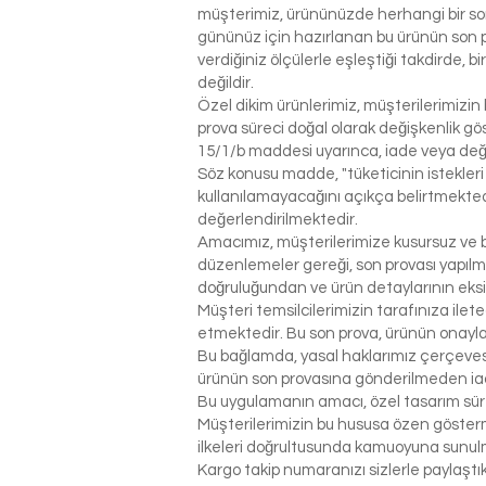
müşterimiz, ürününüzde herhangi bir so
gününüz için hazırlanan bu ürünün son p
verdiğiniz ölçülerle eşleştiği takdirde, 
değildir.
Özel dikim ürünlerimiz, müşterilerimizin 
prova süreci doğal olarak değişkenlik g
15/1/b maddesi uyarınca, iade veya değ
Söz konusu madde, "tüketicinin istekleri
kullanılamayacağını açıkça belirtmektedi
değerlendirilmektedir.
Amacımız, müşterilerimize kusursuz ve be
düzenlemeler gereği, son provası yapılm
doğruluğundan ve ürün detaylarının eks
Müşteri temsilcilerimizin tarafınıza ilet
etmektedir. Bu son prova, ürünün onaylanm
Bu bağlamda, yasal haklarımız çerçeves
ürünün son provasına gönderilmeden ia
Bu uygulamanın amacı, özel tasarım sür
Müşterilerimizin bu hususa özen gösterme
ilkeleri doğrultusunda kamuoyuna sunul
Kargo takip numaranızı sizlerle paylaş