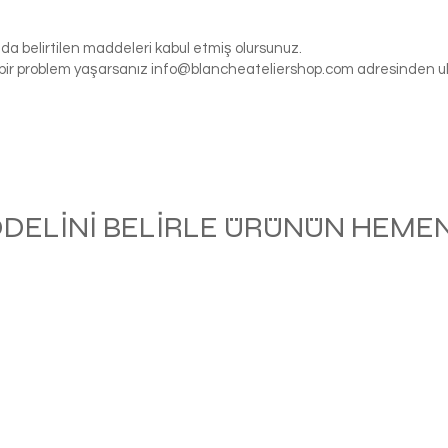
da belirtilen maddeleri kabul etmiş olursunuz.
gi bir problem yaşarsanız
info@blancheateliershop.com
adresinden ula
ODELİNİ BELİRLE ÜRÜNÜN HEMEN