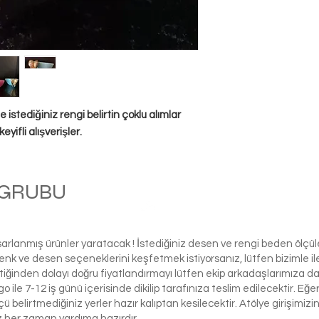
de istediğiniz rengi belirtin çoklu alımlar
eyifli alışverişler.
M GRUBU
Bola
asarlanmış ürünler yaratacak ! İstediğiniz desen ve rengi beden ölçü
ı renk ve desen seçeneklerini keşfetmek istiyorsanız, lütfen biziml
tiğinden dolayı doğru fiyatlandırmayı lütfen ekip arkadaşlarımıza d
le 7-12 iş günü içerisinde dikilip tarafınıza teslim edilecektir. Eğe
 ölçü belirtmediğiniz yerler hazır kalıptan kesilecektir. Atölye girişim
iz her zaman yardıma hazırdır.