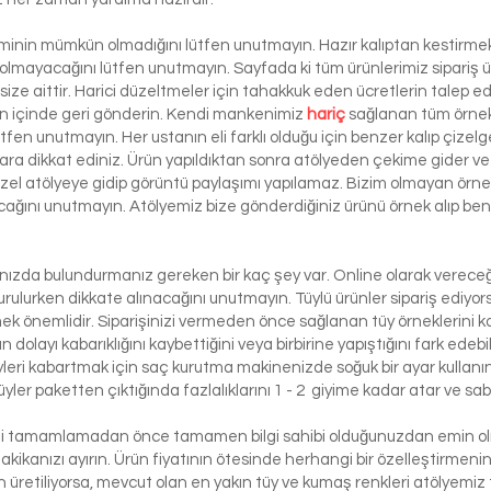
şiminin mümkün olmadığını lütfen unutmayın. Hazır kalıptan kestirmek 
 olmayacağını lütfen unutmayın. Sayfada ki tüm ürünlerimiz sipariş ü
ze aittir. Harici düzeltmeler için tahakkuk eden ücretlerin talep e
ün içinde geri gönderin. Kendi mankenimiz
hariç
sağlanan tüm örnek 
ütfen unutmayın. Her ustanın eli farklı olduğu için benzer kalıp çizelg
ra dikkat ediniz. Ürün yapıldıktan sonra atölyeden çekime gider ve 
 özel atölyeye gidip görüntü paylaşımı yapılamaz. Bizim olmayan örn
lacağını unutmayın. Atölyemiz bize gönderdiğiniz ürünü örnek alıp benze
lınızda bulundurmanız gereken bir kaç şey var. Online olarak vereceği
urulurken dikkate alınacağını unutmayın. Tüylü ürünler sipariş ediyorsa
etmek önemlidir. Siparişinizi vermeden önce sağlanan tüy örneklerini ko
 dolayı kabarıklığını kaybettiğini veya birbirine yapıştığını fark edeb
yleri kabartmak için saç kurutma makinenizde soğuk bir ayar kullanı
üyler paketten çıktığında fazlalıklarını 1 - 2 giyime kadar atar ve sabi
izi tamamlamadan önce tamamen bilgi sahibi olduğunuzdan emin olma
dakikanızı ayırın. Ürün fiyatının ötesinde herhangi bir özelleştirmeni
üretiliyorsa, mevcut olan en yakın tüy ve kumaş renkleri atölyemiz t