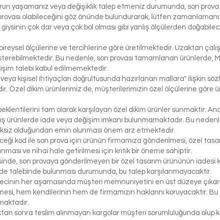
run yaşamanız veya değişiklik talep etmeniz durumunda, son prova i
rovası olabileceğini göz önünde bulundurarak, lütfen zamanlamanızı
bir giysinin çok dar veya çok bol olması gibi yanlış ölçülerden doğabi
bireysel ölçülerine ve tercihlerine göre üretilmektedir. Uzaktan çalı
österebilmektedir. Bu nedenle, son provası tamamlanan ürünlerde, 
işim talebi kabul edilmemektedir.
 veya kişisel ihtiyaçları doğrultusunda hazırlanan mallara" ilişkin 
r. Özel dikim ürünlerimiz de, müşterilerimizin özel ölçülerine göre
klentilerini tam olarak karşılayan özel dikim ürünler sunmaktır. Anc
ış ürünlerde iade veya değişim imkanı bulunmamaktadır. Bu nedenle, 
iksiz olduğundan emin olunması önem arz etmektedir.
eceği kod ile son prova için ürünün firmamıza gönderilmesi, özel tasa
ası ve nihai hale getirilmesi için kritik bir öneme sahiptir.
inde, son provaya gönderilmeyen bir özel tasarım ürününün iadesi k
de talebinde bulunması durumunda, bu talep karşılanmayacaktır.
ecinin her aşamasında müşteri memnuniyetini en üst düzeye çıkarma
si, hem kendilerinin hem de firmamızın haklarını koruyacaktır. Bu ö
maktadır.
tıktan sonra teslim alınmayan kargolar müşteri sorumluluğunda olu