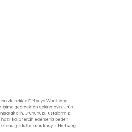
lerinizle birlikte DM veya WhatsApp
e iletişime geçmekten çekinmeyin. Ürün
anışarak alın. Ürününüzü ustalarımız
r hazır kalıp tercih ederseniz beden
izin olmadığını lütfen unutmayın. Herhangi