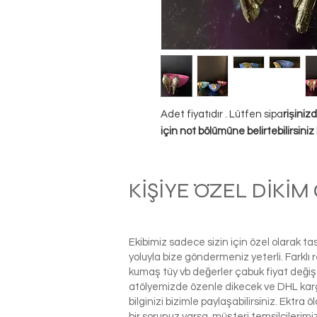
Adet fiyatıdır . Lütfen sipa
rişiniz
için not bölümüne belirtebilirsiniz k
KİŞİYE ÖZEL DİKİ
Ekibimiz sadece sizin için özel olarak t
yoluyla bize göndermeniz yeterli. Farkl
kumaş tüy vb değerler çabuk fiyat değiş
atölyemizde özenle dikecek ve DHL kargo i
bilginizi bizimle paylaşabilirsiniz. Ektra
bir sorunuz varsa, müşteri temsilcilerim