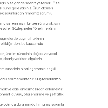
çin bize göndermeniz yeterlidir. Özel
 buna göre yapınız. Ürün ölçüleri
lecek sorunlardan firmamız sorumlu
şma sistemimizin bir gereği olarak, son
Mesafeli Sözleşmeler Yönetmeliği'nin
sözleşmelerde cayma hakkının
 üretildiğinden, bu kapsamda
ak, üretim sürecinin doğası ve yasal
sipariş verirken ölçülerin
rım sürecinin nihai aşamasını teşkil
abul edilmemektedir. Müşterilerimizin,
k ve olası anlaşmazlıkları önlemektir.
nemli duyuru, bilgilendirme ve şeffaflık
p kaybolması durumunda firmamız sorumlu