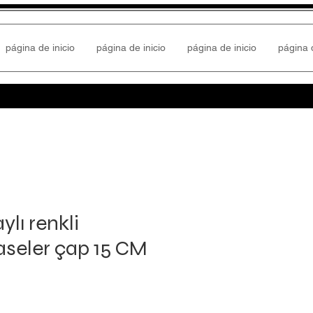
página de inicio
página de inicio
página de inicio
página d
ylı renkli
seler çap 15 CM