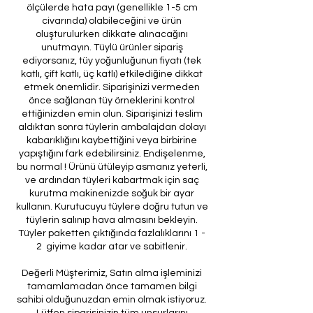
ölçülerde hata payı (genellikle 1-5 cm
civarında) olabileceğini ve ürün
oluşturulurken dikkate alınacağını
unutmayın. Tüylü ürünler sipariş
ediyorsanız, tüy yoğunluğunun fiyatı (tek
katlı, çift katlı, üç katlı) etkilediğine dikkat
etmek önemlidir. Siparişinizi vermeden
önce sağlanan tüy örneklerini kontrol
ettiğinizden emin olun. Siparişinizi teslim
aldıktan sonra tüylerin ambalajdan dolayı
kabarıklığını kaybettiğini veya birbirine
yapıştığını fark edebilirsiniz. Endişelenme,
bu normal ! Ürünü ütüleyip asmanız yeterli,
ve ardından tüyleri kabartmak için saç
kurutma makinenizde soğuk bir ayar
kullanın. Kurutucuyu tüylere doğru tutun ve
tüylerin salınıp hava almasını bekleyin.
Tüyler paketten çıktığında fazlalıklarını 1 -
2 giyime kadar atar ve sabitlenir.
Değerli Müşterimiz, Satın alma işleminizi
tamamlamadan önce tamamen bilgi
sahibi olduğunuzdan emin olmak istiyoruz.
Lütfen siparişinizin tüm unsurlarını