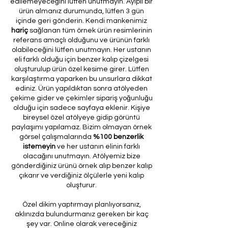
edilemeyeceğini lütfen unutmayın. Ayıplı bir
ürün almanız durumunda, lütfen 3 gün
içinde geri gönderin. Kendi mankenimiz
hariç
sağlanan tüm örnek ürün resimlerinin
referans amaçlı olduğunu ve ürünün farklı
olabileceğini lütfen unutmayın. Her ustanın
eli farklı olduğu için benzer kalıp çizelgesi
oluşturulup ürün özel kesime girer. Lütfen
karşılaştırma yaparken bu unsurlara dikkat
ediniz. Ürün yapıldıktan sonra atölyeden
çekime gider ve çekimler sipariş yoğunluğu
olduğu için sadece sayfaya eklenir. Kişiye
bireysel özel atölyeye gidip görüntü
paylaşımı yapılamaz. Bizim olmayan örnek
görsel çalışmalarında
%100 benzerlik
istemeyin
ve her ustanın elinin farklı
olacağını unutmayın. Atölyemiz bize
gönderdiğiniz ürünü örnek alıp benzer kalıp
çıkarır ve verdiğiniz ölçülerle yeni kalıp
oluşturur.
Özel dikim yaptırmayı planlıyorsanız,
aklınızda bulundurmanız gereken bir kaç
şey var. Online olarak vereceğiniz