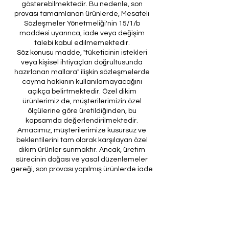
gösterebilmektedir. Bu nedenle, son
provası tamamlanan ürünlerde, Mesafeli
Sözleşmeler Yönetmeliği'nin 15/1/b
maddesi uyarınca, iade veya değişim
talebi kabul edilmemektedir.
Söz konusu madde, "tüketicinin istekleri
veya kişisel ihtiyaçları doğrultusunda
hazırlanan mallara" ilişkin sözleşmelerde
cayma hakkının kullanılamayacağını
açıkça belirtmektedir. Özel dikim
ürünlerimiz de, müşterilerimizin özel
ölçülerine göre üretildiğinden, bu
kapsamda değerlendirilmektedir.
Amacımız, müşterilerimize kusursuz ve
beklentilerini tam olarak karşılayan özel
dikim ürünler sunmaktır. Ancak, üretim
sürecinin doğası ve yasal düzenlemeler
gereği, son provası yapılmış ürünlerde iade
veya değişim imkanı bulunmamaktadır. Bu
nedenle, sipariş verirken ölçülerin
doğruluğundan ve ürün detaylarının
eksiksiz olduğundan emin olunması önem
arz etmektedir.
Müşteri temsilcilerimizin tarafınıza