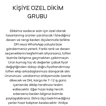
KİŞİYE ÖZEL DİKİM
GRUBU
Ekibimiz sadece sizin için özel olarak
tasarlanmış ürünler yaratacak ! İstediğiniz
desen ve rengi beden ölçülerinizle birlikte
DM veya WhatsApp yoluyla bize
göndermeniz yeterli. Farklı renk ve desen
seçeneklerini keşfetmek istiyorsanız, lütfen
bizimle iletişime geçmekten çekinmeyin.
Ürün kumaş tüy vb değerler çabuk fiyat
değiştiğinden dolayı doğru fiyatlandırmayı
lütfen ekip arkadaşlarımıza danışarak alın.
Ürününüzü ustalarımız atölyemizde özenle
dikecek ve DHL kargo ile 7-12 iş günü
içerisinde dikilip tarafınıza teslim
edilecektir. Eğer hazır kalıp tercih
ederseniz beden bilginizi bizimle
paylaşabilirsiniz. Ektra ölçü belirtmediğiniz
yerler hazır kalıptan kesilecektir. Atölye