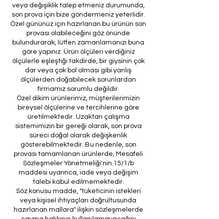
veya değişiklik talep etmeniz durumunda,
son prova için bize göndermeniz yeterlidir.
Özel gününüz için hazırlanan bu ürünün son
provası olabileceğini göz önünde
bulundurarak, lütfen zamanlamanızı buna
göre yapınız. Ürün ölçüleri verdiğiniz
ölçülerle eşleştiği takdirde, bir giysinin çok
dar veya çok bol olması gibi yanlış
ölçülerden doğabilecek sorunlardan
firmamız sorumlu değildir.
Özel dikim ürünlerimiz, müşterilerimizin
bireysel ölçülerine ve tercihlerine göre
üretilmektedir. Uzaktan çalışma
sistemimizin bir gereği olarak, son prova
süreci doğal olarak değişkenlik
gösterebilmektedir. Bu nedenle, son
provası tamamlanan ürünlerde, Mesafeli
Sözleşmeler Yönetmeliği'nin 15/1/b
maddesi uyarınca, iade veya değişim
talebi kabul edilmemektedir.
Söz konusu madde, "tüketicinin istekleri
veya kişisel ihtiyaçları doğrultusunda
hazırlanan mallara" ilişkin sözleşmelerde
cayma hakkının kullanılamayacağını