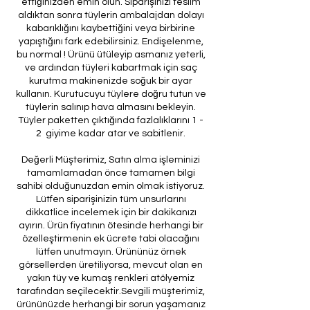
ettiğinizden emin olun. Siparişinizi teslim
aldıktan sonra tüylerin ambalajdan dolayı
kabarıklığını kaybettiğini veya birbirine
yapıştığını fark edebilirsiniz. Endişelenme,
bu normal ! Ürünü ütüleyip asmanız yeterli,
ve ardından tüyleri kabartmak için saç
kurutma makinenizde soğuk bir ayar
kullanın. Kurutucuyu tüylere doğru tutun ve
tüylerin salınıp hava almasını bekleyin.
Tüyler paketten çıktığında fazlalıklarını 1 -
2 giyime kadar atar ve sabitlenir.
Değerli Müşterimiz, Satın alma işleminizi
tamamlamadan önce tamamen bilgi
sahibi olduğunuzdan emin olmak istiyoruz.
Lütfen siparişinizin tüm unsurlarını
dikkatlice incelemek için bir dakikanızı
ayırın. Ürün fiyatının ötesinde herhangi bir
özelleştirmenin ek ücrete tabi olacağını
lütfen unutmayın. Ürününüz örnek
görsellerden üretiliyorsa, mevcut olan en
yakın tüy ve kumaş renkleri atölyemiz
tarafından seçilecektir.Sevgili müşterimiz,
ürününüzde herhangi bir sorun yaşamanız