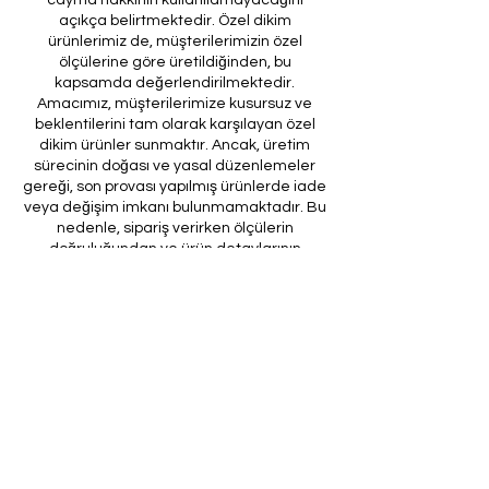
açıkça belirtmektedir. Özel dikim
ürünlerimiz de, müşterilerimizin özel
ölçülerine göre üretildiğinden, bu
kapsamda değerlendirilmektedir.
Amacımız, müşterilerimize kusursuz ve
beklentilerini tam olarak karşılayan özel
dikim ürünler sunmaktır. Ancak, üretim
sürecinin doğası ve yasal düzenlemeler
gereği, son provası yapılmış ürünlerde iade
veya değişim imkanı bulunmamaktadır. Bu
nedenle, sipariş verirken ölçülerin
doğruluğundan ve ürün detaylarının
eksiksiz olduğundan emin olunması önem
arz etmektedir.
Müşteri temsilcilerimizin tarafınıza
ileteceği kod ile son prova için ürünün
firmamıza gönderilmesi, özel tasarım
sürecinin nihai aşamasını teşkil
etmektedir. Bu son prova, ürünün
onaylanması ve nihai hale getirilmesi için
kritik bir öneme sahiptir.
Bu bağlamda, yasal haklarımız
çerçevesinde, son provaya gönderilmeyen