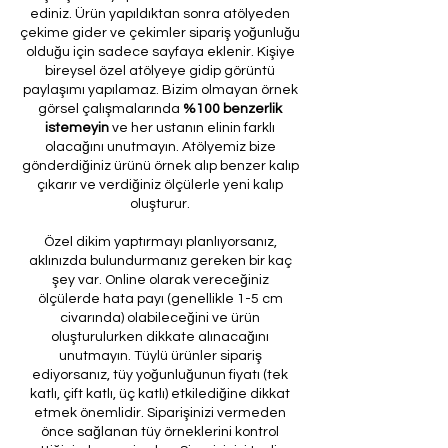
ediniz. Ürün yapıldıktan sonra atölyeden
çekime gider ve çekimler sipariş yoğunluğu
olduğu için sadece sayfaya eklenir. Kişiye
bireysel özel atölyeye gidip görüntü
paylaşımı yapılamaz. Bizim olmayan örnek
görsel çalışmalarında
%100 benzerlik
istemeyin
ve her ustanın elinin farklı
olacağını unutmayın. Atölyemiz bize
gönderdiğiniz ürünü örnek alıp benzer kalıp
çıkarır ve verdiğiniz ölçülerle yeni kalıp
oluşturur.
Özel dikim yaptırmayı planlıyorsanız,
aklınızda bulundurmanız gereken bir kaç
şey var. Online olarak vereceğiniz
ölçülerde hata payı (genellikle 1-5 cm
civarında) olabileceğini ve ürün
oluşturulurken dikkate alınacağını
unutmayın. Tüylü ürünler sipariş
ediyorsanız, tüy yoğunluğunun fiyatı (tek
katlı, çift katlı, üç katlı) etkilediğine dikkat
etmek önemlidir. Siparişinizi vermeden
önce sağlanan tüy örneklerini kontrol