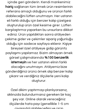
içinde geri gönderin. Kendi mankenimiz
hariç
sağlanan tüm örnek ürün resimlerinin
referans amaçlı olduğunu ve ürünün farklı
olabileceğini lütfen unutmayın. Her ustanın
eli farklı olduğu için benzer kalıp çizelgesi
oluşturulup ürün özel kesime girer. Lütfen
karşılaştırma yaparken bu unsurlara dikkat
ediniz. Ürün yapıldıktan sonra atölyeden
çekime gider ve çekimler sipariş yoğunluğu
olduğu için sadece sayfaya eklenir. Kişiye
bireysel özel atölyeye gidip görüntü
paylaşımı yapılamaz. Bizim olmayan örnek
görsel çalışmalarında
%100 benzerlik
istemeyin
ve her ustanın elinin farklı
olacağını unutmayın. Atölyemiz bize
gönderdiğiniz ürünü örnek alıp benzer kalıp
çıkarır ve verdiğiniz ölçülerle yeni kalıp
oluşturur.
Özel dikim yaptırmayı planlıyorsanız,
aklınızda bulundurmanız gereken bir kaç
şey var. Online olarak vereceğiniz
ölçülerde hata payı (genellikle 1-5 cm
civarında) olabileceğini ve ürün