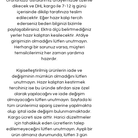
Ürününüzü ustalarımız atölyemizde özenle
dikecek ve DHL kargo ile 7-12 iş günü
içerisinde dikilip tarafınıza teslim
edilecektir. Eğer hazır kalıp tercih
ederseniz beden bilginizi bizimle
paylaşabilirsiniz. Ektra ölçü belirtmediğiniz
yerler hazır kalıptan kesilecektir. Atölye
girişimizin olmadığını lütfen unutmayın.
Herhangi bir sorunuz varsa, müşteri
temsilcilerimiz her zaman yardıma
hazırdır.
Kişiselleştirilmiş ürünlerin iade ve
değişiminin mümkün olmadığını lütfen
unutmayın. Hazır kalıptan kestirmek
tercihiniz ise bu üründe sıfırdan size özel
olarak yapılacağını ve iade değişim
olmayacağını lütfen unutmayın. Sayfada ki
tüm ürünlerimiz sipariş üzerine yapılmakta
olup iptal iade değişim bulunmamaktadır.
Kargo ücreti size aittir. Harici düzeltmeler
için tahakkuk eden ücretlerin talep
edilemeyeceğini lütfen unutmayın. Ayıplı bir
ürün almanız durumunda, lütfen 3 gün