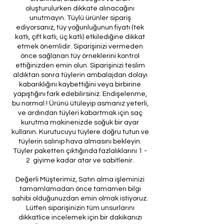
oluşturulurken dikkate alınacağını
unutmayın. Tüylü ürünler sipariş
ediyorsanız, tüy yoğunluğunun fiyatı (tek
katlı, çift katlı, üç katlı) etkilediğine dikkat
etmek önemlidir. Siparişinizi vermeden
önce sağlanan tüy örneklerini kontrol
ettiğinizden emin olun. Siparişinizi teslim
aldıktan sonra tüylerin ambalajdan dolayı
kabarıklığını kaybettiğini veya birbirine
yapıştığını fark edebilirsiniz. Endişelenme,
bu normal ! Ürünü ütüleyip asmanız yeterli,
ve ardından tüyleri kabartmak için saç
kurutma makinenizde soğuk bir ayar
kullanın. Kurutucuyu tüylere doğru tutun ve
tüylerin salınıp hava almasını bekleyin.
Tüyler paketten çıktığında fazlalıklarını 1 -
2 giyime kadar atar ve sabitlenir.
Değerli Müşterimiz, Satın alma işleminizi
tamamlamadan önce tamamen bilgi
sahibi olduğunuzdan emin olmak istiyoruz.
Lütfen siparişinizin tüm unsurlarını
dikkatlice incelemek için bir dakikanızı