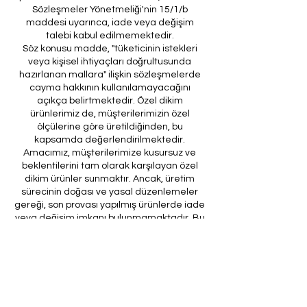
Sözleşmeler Yönetmeliği'nin 15/1/b
maddesi uyarınca, iade veya değişim
talebi kabul edilmemektedir.
Söz konusu madde, "tüketicinin istekleri
veya kişisel ihtiyaçları doğrultusunda
hazırlanan mallara" ilişkin sözleşmelerde
cayma hakkının kullanılamayacağını
açıkça belirtmektedir. Özel dikim
ürünlerimiz de, müşterilerimizin özel
ölçülerine göre üretildiğinden, bu
kapsamda değerlendirilmektedir.
Amacımız, müşterilerimize kusursuz ve
beklentilerini tam olarak karşılayan özel
dikim ürünler sunmaktır. Ancak, üretim
sürecinin doğası ve yasal düzenlemeler
gereği, son provası yapılmış ürünlerde iade
veya değişim imkanı bulunmamaktadır. Bu
nedenle, sipariş verirken ölçülerin
doğruluğundan ve ürün detaylarının
eksiksiz olduğundan emin olunması önem
arz etmektedir.
Müşteri temsilcilerimizin tarafınıza
ileteceği kod ile son prova için ürünün