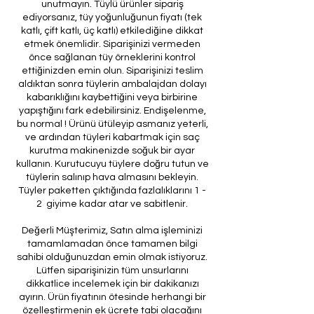
unutmayın. Tüylü ürünler sipariş
ediyorsanız, tüy yoğunluğunun fiyatı (tek
katlı, çift katlı, üç katlı) etkilediğine dikkat
etmek önemlidir. Siparişinizi vermeden
önce sağlanan tüy örneklerini kontrol
ettiğinizden emin olun. Siparişinizi teslim
aldıktan sonra tüylerin ambalajdan dolayı
kabarıklığını kaybettiğini veya birbirine
yapıştığını fark edebilirsiniz. Endişelenme,
bu normal ! Ürünü ütüleyip asmanız yeterli,
ve ardından tüyleri kabartmak için saç
kurutma makinenizde soğuk bir ayar
kullanın. Kurutucuyu tüylere doğru tutun ve
tüylerin salınıp hava almasını bekleyin.
Tüyler paketten çıktığında fazlalıklarını 1 -
2 giyime kadar atar ve sabitlenir.
Değerli Müşterimiz, Satın alma işleminizi
tamamlamadan önce tamamen bilgi
sahibi olduğunuzdan emin olmak istiyoruz.
Lütfen siparişinizin tüm unsurlarını
dikkatlice incelemek için bir dakikanızı
ayırın. Ürün fiyatının ötesinde herhangi bir
özelleştirmenin ek ücrete tabi olacağını