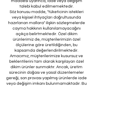
maddesi uyarınca, iade veya değişim
talebi kabul edilmemektedir.
Söz konusu madde, "tüketicinin istekleri
veya kişisel ihtiyaçları doğrultusunda
hazırlanan mallara" ilişkin sözleşmelerde
cayma hakkının kullanılamayacağını
açıkça belirtmektedir. Özel dikim
ürünlerimiz de, müşterilerimizin özel
ölçülerine göre üretildiğinden, bu
kapsamda değerlendirilmektedir.
Amacımız, müşterilerimize kusursuz ve
beklentilerini tam olarak karşılayan özel
dikim ürünler sunmaktır. Ancak, üretim
sürecinin doğası ve yasal düzenlemeler
gereği, son provası yapılmış ürünlerde iade
veya değişim imkanı bulunmamaktadır. Bu
nedenle, sipariş verirken ölçülerin
doğruluğundan ve ürün detaylarının
eksiksiz olduğundan emin olunması önem
arz etmektedir.
Müşteri temsilcilerimizin tarafınıza
ileteceği kod ile son prova için ürünün
firmamıza gönderilmesi, özel tasarım
sürecinin nihai aşamasını teşkil