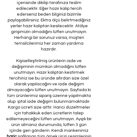
içerisinde dikilip tarafınıza teslim
edilecektir. Eğer hazır kalıp tercih
ederseniz beden bilginizi bizimle
paylaşabilirsiniz. Ektra ölçü belirtmediğiniz
yerler hazır kalıptan kesilecektir. Atölye
girişimizin olmadığını lütfen unutmayın.
Herhangi bir sorunuz varsa, müşteri
temsilcilerimiz her zaman yardıma
hazırdır.
Kişiselleştirilmiş ürünlerin iade ve
değişiminin mümkün olmadığını lütfen
unutmayın. Hazır kalıptan kestirmek
tercihiniz ise bu üründe sıfırdan size özel
olarak yapılacağını ve iade değişim
olmayacağını lütfen unutmayın. Sayfada ki
tüm ürünlerimiz sipariş üzerine yapılmakta
olup iptal iade değişim bulunmamaktadır.
Kargo ücreti size aittir. Harici düzeltmeler
için tahakkuk eden ücretlerin talep
edilemeyeceğini lütfen unutmayın. Ayıplı bir
ürün almanız durumunda, lütfen 3 gün
içinde geri gönderin. Kendi mankenimiz
hariç
sağlanan tüm örnek ürün resimlerinin