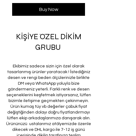
Buy Now
KİŞİYE ÖZEL DİKİM
GRUBU
Ekibimiz sadece sizin için özel olarak
tasarlanmış ürünler yaratacak ! İstediğiniz
desen ve rengi beden ölçülerinizle birlikte
DM veya WhatsApp yoluyla bize
göndermeniz yeterli. Farklı renk ve desen
seçeneklerini keşfetmek istiyorsanız, lütfen
bizimle iletişime geçmekten çekinmeyin.
Ürün kumaş tüy vb değerler çabuk fiyat
değiştiğinden dolayı doğru fiyatlandırmayı
lütfen ekip arkadaşlarımıza danışarak alın.
Ürününüzü ustalarımız atölyemizde özenle
dikecek ve DHL kargo ile 7-12 iş günü
içerisinde dikilip tarafınıza teslim