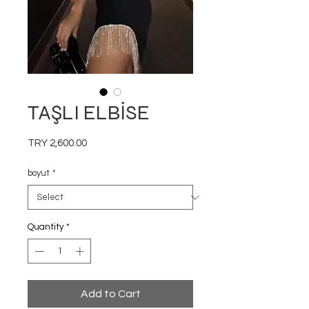
TAŞLI ELBİSE
Price
TRY 2,600.00
boyut
*
Quantity
*
Add to Cart