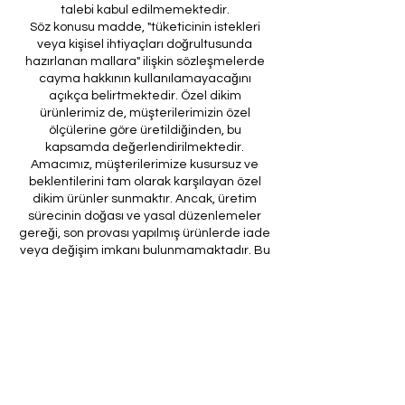
talebi kabul edilmemektedir.
Söz konusu madde, "tüketicinin istekleri
veya kişisel ihtiyaçları doğrultusunda
hazırlanan mallara" ilişkin sözleşmelerde
cayma hakkının kullanılamayacağını
açıkça belirtmektedir. Özel dikim
ürünlerimiz de, müşterilerimizin özel
ölçülerine göre üretildiğinden, bu
kapsamda değerlendirilmektedir.
Amacımız, müşterilerimize kusursuz ve
beklentilerini tam olarak karşılayan özel
dikim ürünler sunmaktır. Ancak, üretim
sürecinin doğası ve yasal düzenlemeler
gereği, son provası yapılmış ürünlerde iade
veya değişim imkanı bulunmamaktadır. Bu
nedenle, sipariş verirken ölçülerin
doğruluğundan ve ürün detaylarının
eksiksiz olduğundan emin olunması önem
arz etmektedir.
Müşteri temsilcilerimizin tarafınıza
ileteceği kod ile son prova için ürünün
firmamıza gönderilmesi, özel tasarım
sürecinin nihai aşamasını teşkil
etmektedir. Bu son prova, ürünün