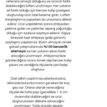
referans amaçlı olduğunu ve ürünün farklı
olabileceğini lütfen unutmayın. Her ustanın
eli farklı olduğu için benzer kalıp çizelgesi
oluşturulup ürün özel kesime girer. Lütfen
karşılaştırma yaparken bu unsurlara dikkat
ediniz. Ürün yapıldıktan sonra atölyeden
çekime gider ve çekimler sipariş yoğunluğu
olduğu için sadece sayfaya eklenir. Kişiye
bireysel özel atölyeye gidip görüntü
paylaşımı yapılamaz. Bizim olmayan örnek
görsel çalışmalarında
%100 benzerlik
istemeyin
ve her ustanın elinin farklı
olacağını unutmayın. Atölyemiz bize
gönderdiğiniz ürünü örnek alıp benzer kalıp
çıkarır ve verdiğiniz ölçülerle yeni kalıp
oluşturur.
Özel dikim yaptırmayı planlıyorsanız,
aklınızda bulundurmanız gereken bir kaç
şey var. Online olarak vereceğiniz
ölçülerde hata payı (genellikle 1-5 cm
civarında) olabileceğini ve ürün
oluşturulurken dikkate alınacağını
unutmayın. Tüylü ürünler sipariş