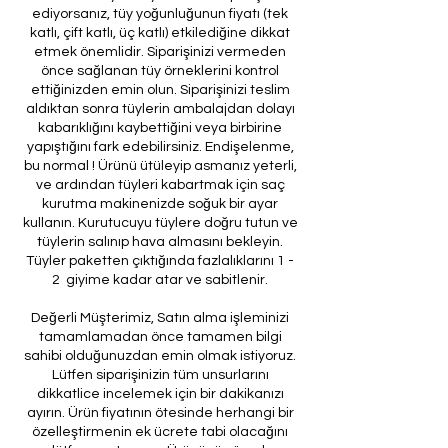
ediyorsanız, tüy yoğunluğunun fiyatı (tek
katlı, çift katlı, üç katlı) etkilediğine dikkat
etmek önemlidir. Siparişinizi vermeden
önce sağlanan tüy örneklerini kontrol
ettiğinizden emin olun. Siparişinizi teslim
aldıktan sonra tüylerin ambalajdan dolayı
kabarıklığını kaybettiğini veya birbirine
yapıştığını fark edebilirsiniz. Endişelenme,
bu normal ! Ürünü ütüleyip asmanız yeterli,
ve ardından tüyleri kabartmak için saç
kurutma makinenizde soğuk bir ayar
kullanın. Kurutucuyu tüylere doğru tutun ve
tüylerin salınıp hava almasını bekleyin.
Tüyler paketten çıktığında fazlalıklarını 1 -
2 giyime kadar atar ve sabitlenir.
Değerli Müşterimiz, Satın alma işleminizi
tamamlamadan önce tamamen bilgi
sahibi olduğunuzdan emin olmak istiyoruz.
Lütfen siparişinizin tüm unsurlarını
dikkatlice incelemek için bir dakikanızı
ayırın. Ürün fiyatının ötesinde herhangi bir
özelleştirmenin ek ücrete tabi olacağını