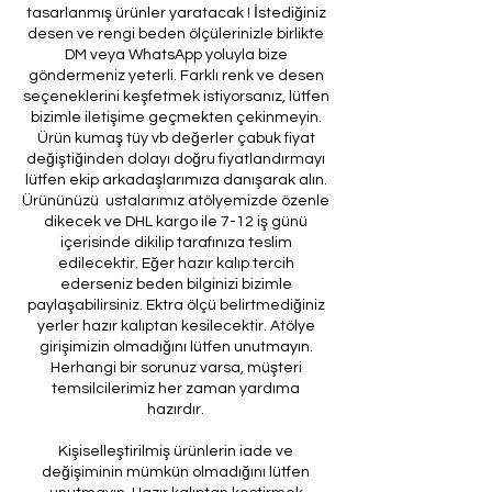
tasarlanmış ürünler yaratacak ! İstediğiniz
desen ve rengi beden ölçülerinizle birlikte
DM veya WhatsApp yoluyla bize
göndermeniz yeterli. Farklı renk ve desen
seçeneklerini keşfetmek istiyorsanız, lütfen
bizimle iletişime geçmekten çekinmeyin.
Ürün kumaş tüy vb değerler çabuk fiyat
değiştiğinden dolayı doğru fiyatlandırmayı
lütfen ekip arkadaşlarımıza danışarak alın.
Ürününüzü ustalarımız atölyemizde özenle
dikecek ve DHL kargo ile 7-12 iş günü
içerisinde dikilip tarafınıza teslim
edilecektir. Eğer hazır kalıp tercih
ederseniz beden bilginizi bizimle
paylaşabilirsiniz. Ektra ölçü belirtmediğiniz
yerler hazır kalıptan kesilecektir. Atölye
girişimizin olmadığını lütfen unutmayın.
Herhangi bir sorunuz varsa, müşteri
temsilcilerimiz her zaman yardıma
hazırdır.
Kişiselleştirilmiş ürünlerin iade ve
değişiminin mümkün olmadığını lütfen