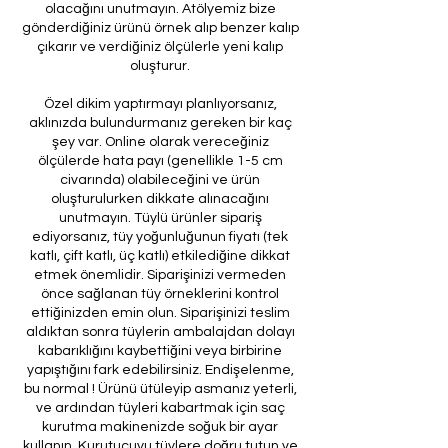
olacağını unutmayın. Atölyemiz bize
gönderdiğiniz ürünü örnek alıp benzer kalıp
çıkarır ve verdiğiniz ölçülerle yeni kalıp
oluşturur.
Özel dikim yaptırmayı planlıyorsanız,
aklınızda bulundurmanız gereken bir kaç
şey var. Online olarak vereceğiniz
ölçülerde hata payı (genellikle 1-5 cm
civarında) olabileceğini ve ürün
oluşturulurken dikkate alınacağını
unutmayın. Tüylü ürünler sipariş
ediyorsanız, tüy yoğunluğunun fiyatı (tek
katlı, çift katlı, üç katlı) etkilediğine dikkat
etmek önemlidir. Siparişinizi vermeden
önce sağlanan tüy örneklerini kontrol
ettiğinizden emin olun. Siparişinizi teslim
aldıktan sonra tüylerin ambalajdan dolayı
kabarıklığını kaybettiğini veya birbirine
yapıştığını fark edebilirsiniz. Endişelenme,
bu normal ! Ürünü ütüleyip asmanız yeterli,
ve ardından tüyleri kabartmak için saç
kurutma makinenizde soğuk bir ayar
kullanın. Kurutucuyu tüylere doğru tutun ve