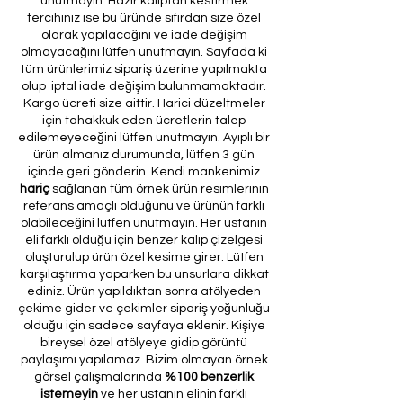
unutmayın. Hazır kalıptan kestirmek
tercihiniz ise bu üründe sıfırdan size özel
olarak yapılacağını ve iade değişim
olmayacağını lütfen unutmayın. Sayfada ki
tüm ürünlerimiz sipariş üzerine yapılmakta
olup iptal iade değişim bulunmamaktadır.
Kargo ücreti size aittir. Harici düzeltmeler
için tahakkuk eden ücretlerin talep
edilemeyeceğini lütfen unutmayın. Ayıplı bir
ürün almanız durumunda, lütfen 3 gün
içinde geri gönderin. Kendi mankenimiz
hariç
sağlanan tüm örnek ürün resimlerinin
referans amaçlı olduğunu ve ürünün farklı
olabileceğini lütfen unutmayın. Her ustanın
eli farklı olduğu için benzer kalıp çizelgesi
oluşturulup ürün özel kesime girer. Lütfen
karşılaştırma yaparken bu unsurlara dikkat
ediniz. Ürün yapıldıktan sonra atölyeden
çekime gider ve çekimler sipariş yoğunluğu
olduğu için sadece sayfaya eklenir. Kişiye
bireysel özel atölyeye gidip görüntü
paylaşımı yapılamaz. Bizim olmayan örnek
görsel çalışmalarında
%100 benzerlik
istemeyin
ve her ustanın elinin farklı