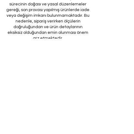
sürecinin doğası ve yasal düzenlemeler
gereği, son provası yapılmış ürünlerde iade
veya değişim imkanı bulunmamaktadır. Bu
nedenle, sipariş verirken ölçülerin
doğruluğundan ve ürün detaylarının
eksiksiz olduğundan emin olunması önem
arz etmektedir.
Müşteri temsilcilerimizin tarafınıza
ileteceği kod ile son prova için ürünün
firmamıza gönderilmesi, özel tasarım
sürecinin nihai aşamasını teşkil
etmektedir. Bu son prova, ürünün
onaylanması ve nihai hale getirilmesi için
kritik bir öneme sahiptir.
Bu bağlamda, yasal haklarımız
çerçevesinde, son provaya gönderilmeyen
bir özel tasarım ürününün iadesi kabul
edilmemektedir. Müşterilerimizin, ürünün
son provasına gönderilmeden iade
talebinde bulunması durumunda, bu talep
karşılanmayacaktır.
Bu uygulamanın amacı, özel tasarım
sürecinin her aşamasında müşteri