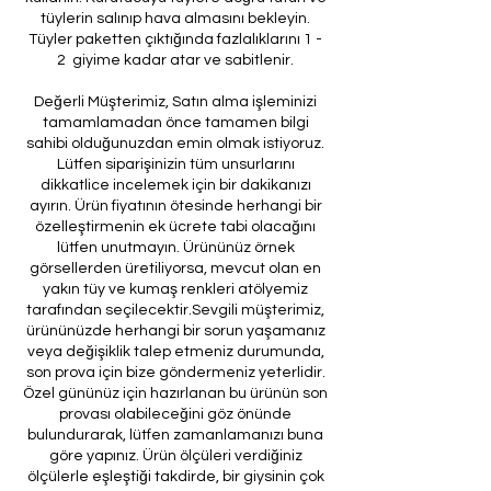
tüylerin salınıp hava almasını bekleyin.
Tüyler paketten çıktığında fazlalıklarını 1 -
2 giyime kadar atar ve sabitlenir.
Değerli Müşterimiz, Satın alma işleminizi
tamamlamadan önce tamamen bilgi
sahibi olduğunuzdan emin olmak istiyoruz.
Lütfen siparişinizin tüm unsurlarını
dikkatlice incelemek için bir dakikanızı
ayırın. Ürün fiyatının ötesinde herhangi bir
özelleştirmenin ek ücrete tabi olacağını
lütfen unutmayın. Ürününüz örnek
görsellerden üretiliyorsa, mevcut olan en
yakın tüy ve kumaş renkleri atölyemiz
tarafından seçilecektir.Sevgili müşterimiz,
ürününüzde herhangi bir sorun yaşamanız
veya değişiklik talep etmeniz durumunda,
son prova için bize göndermeniz yeterlidir.
Özel gününüz için hazırlanan bu ürünün son
provası olabileceğini göz önünde
bulundurarak, lütfen zamanlamanızı buna
göre yapınız. Ürün ölçüleri verdiğiniz
ölçülerle eşleştiği takdirde, bir giysinin çok