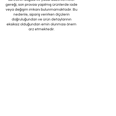
gereği, son provası yapılmış ürünlerde iade
veya değişim imkanı bulunmamaktadır. Bu
nedenle, sipariş verirken ölçülerin
doğruluğundan ve ürün detaylarının
eksiksiz olduğundan emin olunması önem
arz etmektedir.
Müşteri temsilcilerimizin tarafınıza
ileteceği kod ile son prova için ürünün
firmamıza gönderilmesi, özel tasarım
sürecinin nihai aşamasını teşkil
etmektedir. Bu son prova, ürünün
onaylanması ve nihai hale getirilmesi için
kritik bir öneme sahiptir.
Bu bağlamda, yasal haklarımız
çerçevesinde, son provaya gönderilmeyen
bir özel tasarım ürününün iadesi kabul
edilmemektedir. Müşterilerimizin, ürünün
son provasına gönderilmeden iade
talebinde bulunması durumunda, bu talep
karşılanmayacaktır.
Bu uygulamanın amacı, özel tasarım
sürecinin her aşamasında müşteri
memnuniyetini en üst düzeye çıkarmak ve