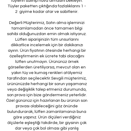
tüylerin salınıp hava almasını bekleyin.
Tüyler paketten çıktığında fazlalıklarını 1 -
2 giyime kadar atar ve sabitlenir.
Değerli Müşterimiz, Satın alma işleminizi
tamamlamadan önce tamamen bilgi
sahibi olduğunuzdan emin olmak istiyoruz.
Lütfen siparişinizin tüm unsurlarını
dikkatlice incelemek için bir dakikanızı
ayırın. Ürün fiyatının ötesinde herhangi bir
özelleştirmenin ek ücrete tabi olacağını
lütfen unutmayın. Ürününüz örnek
görsellerden üretiliyorsa, mevcut olan en
yakın tüy ve kumaş renkleri atölyemiz
tarafından seçilecektir.Sevgili müşterimiz,
ürününüzde herhangi bir sorun yaşamanız
veya değişiklik talep etmeniz durumunda,
son prova için bize göndermeniz yeterlidir.
Özel gününüz için hazırlanan bu ürünün son
provası olabileceğini göz önünde
bulundurarak, lütfen zamanlamanızı buna
göre yapınız. Ürün ölçüleri verdiğiniz
ölçülerle eşleştiği takdirde, bir giysinin çok
dar veya çok bol olması gibi yanlış