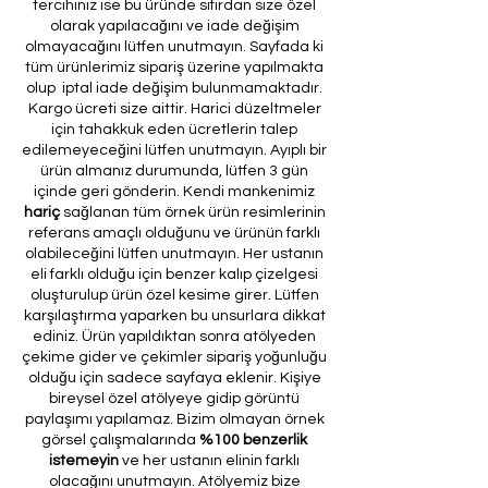
tercihiniz ise bu üründe sıfırdan size özel
olarak yapılacağını ve iade değişim
olmayacağını lütfen unutmayın. Sayfada ki
tüm ürünlerimiz sipariş üzerine yapılmakta
olup iptal iade değişim bulunmamaktadır.
Kargo ücreti size aittir. Harici düzeltmeler
için tahakkuk eden ücretlerin talep
edilemeyeceğini lütfen unutmayın. Ayıplı bir
ürün almanız durumunda, lütfen 3 gün
içinde geri gönderin. Kendi mankenimiz
hariç
sağlanan tüm örnek ürün resimlerinin
referans amaçlı olduğunu ve ürünün farklı
olabileceğini lütfen unutmayın. Her ustanın
eli farklı olduğu için benzer kalıp çizelgesi
oluşturulup ürün özel kesime girer. Lütfen
karşılaştırma yaparken bu unsurlara dikkat
ediniz. Ürün yapıldıktan sonra atölyeden
çekime gider ve çekimler sipariş yoğunluğu
olduğu için sadece sayfaya eklenir. Kişiye
bireysel özel atölyeye gidip görüntü
paylaşımı yapılamaz. Bizim olmayan örnek
görsel çalışmalarında
%100 benzerlik
istemeyin
ve her ustanın elinin farklı
olacağını unutmayın. Atölyemiz bize