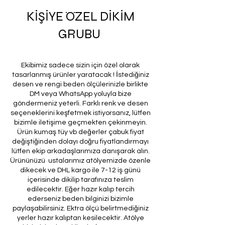
KİŞİYE ÖZEL DİKİM
GRUBU
Ekibimiz sadece sizin için özel olarak
tasarlanmış ürünler yaratacak ! İstediğiniz
desen ve rengi beden ölçülerinizle birlikte
DM veya WhatsApp yoluyla bize
göndermeniz yeterli. Farklı renk ve desen
seçeneklerini keşfetmek istiyorsanız, lütfen
bizimle iletişime geçmekten çekinmeyin.
Ürün kumaş tüy vb değerler çabuk fiyat
değiştiğinden dolayı doğru fiyatlandırmayı
lütfen ekip arkadaşlarımıza danışarak alın.
Ürününüzü ustalarımız atölyemizde özenle
dikecek ve DHL kargo ile 7-12 iş günü
içerisinde dikilip tarafınıza teslim
edilecektir. Eğer hazır kalıp tercih
ederseniz beden bilginizi bizimle
paylaşabilirsiniz. Ektra ölçü belirtmediğiniz
yerler hazır kalıptan kesilecektir. Atölye