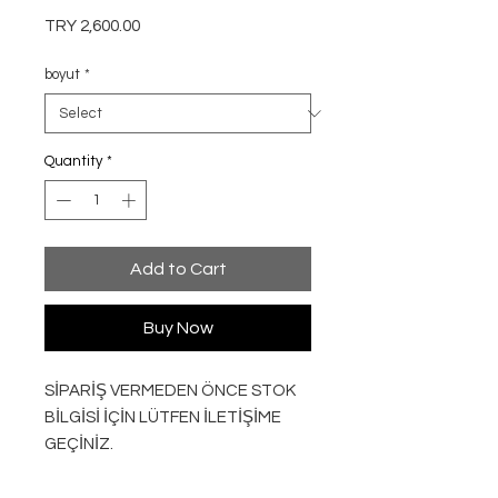
Price
TRY 2,600.00
boyut
*
Quantity
*
Add to Cart
Buy Now
SİPARİŞ VERMEDEN ÖNCE STOK
BİLGİSİ İÇİN LÜTFEN İLETİŞİME
GEÇİNİZ.