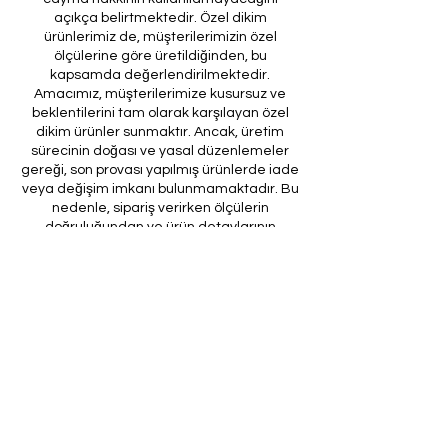
açıkça belirtmektedir. Özel dikim
ürünlerimiz de, müşterilerimizin özel
ölçülerine göre üretildiğinden, bu
kapsamda değerlendirilmektedir.
Amacımız, müşterilerimize kusursuz ve
beklentilerini tam olarak karşılayan özel
dikim ürünler sunmaktır. Ancak, üretim
sürecinin doğası ve yasal düzenlemeler
gereği, son provası yapılmış ürünlerde iade
veya değişim imkanı bulunmamaktadır. Bu
nedenle, sipariş verirken ölçülerin
doğruluğundan ve ürün detaylarının
eksiksiz olduğundan emin olunması önem
arz etmektedir.
Müşteri temsilcilerimizin tarafınıza
ileteceği kod ile son prova için ürünün
firmamıza gönderilmesi, özel tasarım
sürecinin nihai aşamasını teşkil
etmektedir. Bu son prova, ürünün
onaylanması ve nihai hale getirilmesi için
kritik bir öneme sahiptir.
Bu bağlamda, yasal haklarımız
çerçevesinde, son provaya gönderilmeyen