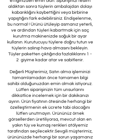
ettiğinizden emin olun. Siparişinizi teslim
aldıktan sonra tüylerin ambalajdan dolayı
kabarıklığını kaybettiğini veya birbirine
yapıştığını fark edebilirsiniz. Endişelenme,
bu normal ! Ürünü ütüleyip asmanız yeterli,
ve ardından tüyleri kabartmak için saç
kurutma makinenizde soğuk bir ayar
kullanın. Kurutucuyu tüylere doğru tutun ve
tüylerin salınıp hava almasını bekleyin.
Tüyler paketten çıktığında fazlalıklarını 1 -
2 giyime kadar atar ve sabitlenir.
Değerli Müşterimiz, Satın alma işleminizi
tamamlamadan önce tamamen bilgi
sahibi olduğunuzdan emin olmak istiyoruz.
Lütfen siparişinizin tüm unsurlarını
dikkatlice incelemek için bir dakikanızı
ayırın. Ürün fiyatının ötesinde herhangi bir
özelleştirmenin ek ücrete tabi olacağını
lütfen unutmayın. Ürününüz örnek
görsellerden üretiliyorsa, mevcut olan en
yakın tüy ve kumaş renkleri atölyemiz
tarafından seçilecektir.Sevgili müşterimiz,
ürününüzde herhangi bir sorun yaşamanız