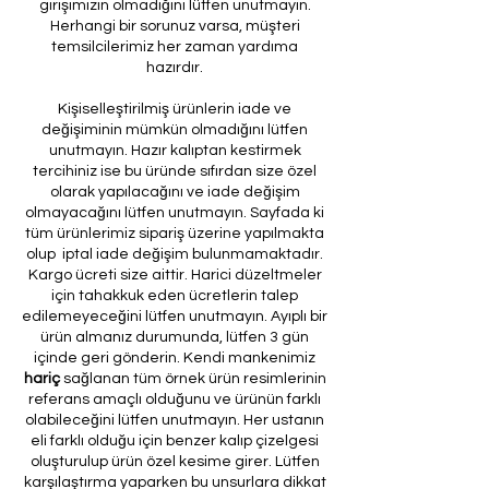
girişimizin olmadığını lütfen unutmayın.
Herhangi bir sorunuz varsa, müşteri
temsilcilerimiz her zaman yardıma
hazırdır.
Kişiselleştirilmiş ürünlerin iade ve
değişiminin mümkün olmadığını lütfen
unutmayın. Hazır kalıptan kestirmek
tercihiniz ise bu üründe sıfırdan size özel
olarak yapılacağını ve iade değişim
olmayacağını lütfen unutmayın. Sayfada ki
tüm ürünlerimiz sipariş üzerine yapılmakta
olup iptal iade değişim bulunmamaktadır.
Kargo ücreti size aittir. Harici düzeltmeler
için tahakkuk eden ücretlerin talep
edilemeyeceğini lütfen unutmayın. Ayıplı bir
ürün almanız durumunda, lütfen 3 gün
içinde geri gönderin. Kendi mankenimiz
hariç
sağlanan tüm örnek ürün resimlerinin
referans amaçlı olduğunu ve ürünün farklı
olabileceğini lütfen unutmayın. Her ustanın
eli farklı olduğu için benzer kalıp çizelgesi
oluşturulup ürün özel kesime girer. Lütfen
karşılaştırma yaparken bu unsurlara dikkat