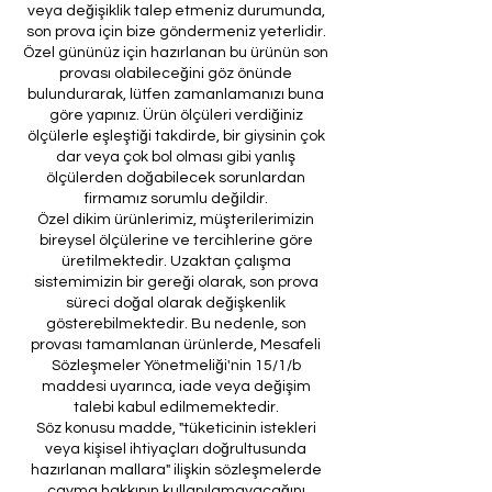
veya değişiklik talep etmeniz durumunda,
son prova için bize göndermeniz yeterlidir.
Özel gününüz için hazırlanan bu ürünün son
provası olabileceğini göz önünde
bulundurarak, lütfen zamanlamanızı buna
göre yapınız. Ürün ölçüleri verdiğiniz
ölçülerle eşleştiği takdirde, bir giysinin çok
dar veya çok bol olması gibi yanlış
ölçülerden doğabilecek sorunlardan
firmamız sorumlu değildir.
Özel dikim ürünlerimiz, müşterilerimizin
bireysel ölçülerine ve tercihlerine göre
üretilmektedir. Uzaktan çalışma
sistemimizin bir gereği olarak, son prova
süreci doğal olarak değişkenlik
gösterebilmektedir. Bu nedenle, son
provası tamamlanan ürünlerde, Mesafeli
Sözleşmeler Yönetmeliği'nin 15/1/b
maddesi uyarınca, iade veya değişim
talebi kabul edilmemektedir.
Söz konusu madde, "tüketicinin istekleri
veya kişisel ihtiyaçları doğrultusunda
hazırlanan mallara" ilişkin sözleşmelerde
cayma hakkının kullanılamayacağını