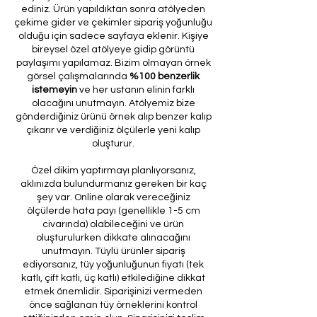
ediniz. Ürün yapıldıktan sonra atölyeden
çekime gider ve çekimler sipariş yoğunluğu
olduğu için sadece sayfaya eklenir. Kişiye
bireysel özel atölyeye gidip görüntü
paylaşımı yapılamaz. Bizim olmayan örnek
görsel çalışmalarında
%100 benzerlik
istemeyin
ve her ustanın elinin farklı
olacağını unutmayın. Atölyemiz bize
gönderdiğiniz ürünü örnek alıp benzer kalıp
çıkarır ve verdiğiniz ölçülerle yeni kalıp
oluşturur.
Özel dikim yaptırmayı planlıyorsanız,
aklınızda bulundurmanız gereken bir kaç
şey var. Online olarak vereceğiniz
ölçülerde hata payı (genellikle 1-5 cm
civarında) olabileceğini ve ürün
oluşturulurken dikkate alınacağını
unutmayın. Tüylü ürünler sipariş
ediyorsanız, tüy yoğunluğunun fiyatı (tek
katlı, çift katlı, üç katlı) etkilediğine dikkat
etmek önemlidir. Siparişinizi vermeden
önce sağlanan tüy örneklerini kontrol