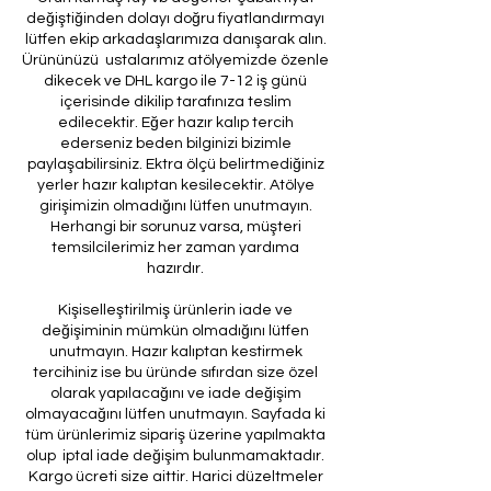
değiştiğinden dolayı doğru fiyatlandırmayı
lütfen ekip arkadaşlarımıza danışarak alın.
Ürününüzü ustalarımız atölyemizde özenle
dikecek ve DHL kargo ile 7-12 iş günü
içerisinde dikilip tarafınıza teslim
edilecektir. Eğer hazır kalıp tercih
ederseniz beden bilginizi bizimle
paylaşabilirsiniz. Ektra ölçü belirtmediğiniz
yerler hazır kalıptan kesilecektir. Atölye
girişimizin olmadığını lütfen unutmayın.
Herhangi bir sorunuz varsa, müşteri
temsilcilerimiz her zaman yardıma
hazırdır.
Kişiselleştirilmiş ürünlerin iade ve
değişiminin mümkün olmadığını lütfen
unutmayın. Hazır kalıptan kestirmek
tercihiniz ise bu üründe sıfırdan size özel
olarak yapılacağını ve iade değişim
olmayacağını lütfen unutmayın. Sayfada ki
tüm ürünlerimiz sipariş üzerine yapılmakta
olup iptal iade değişim bulunmamaktadır.
Kargo ücreti size aittir. Harici düzeltmeler