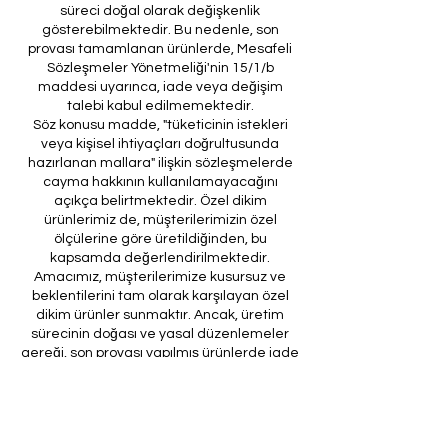
süreci doğal olarak değişkenlik
gösterebilmektedir. Bu nedenle, son
provası tamamlanan ürünlerde, Mesafeli
Sözleşmeler Yönetmeliği'nin 15/1/b
maddesi uyarınca, iade veya değişim
talebi kabul edilmemektedir.
Söz konusu madde, "tüketicinin istekleri
veya kişisel ihtiyaçları doğrultusunda
hazırlanan mallara" ilişkin sözleşmelerde
cayma hakkının kullanılamayacağını
açıkça belirtmektedir. Özel dikim
ürünlerimiz de, müşterilerimizin özel
ölçülerine göre üretildiğinden, bu
kapsamda değerlendirilmektedir.
Amacımız, müşterilerimize kusursuz ve
beklentilerini tam olarak karşılayan özel
dikim ürünler sunmaktır. Ancak, üretim
sürecinin doğası ve yasal düzenlemeler
gereği, son provası yapılmış ürünlerde iade
veya değişim imkanı bulunmamaktadır. Bu
nedenle, sipariş verirken ölçülerin
doğruluğundan ve ürün detaylarının
eksiksiz olduğundan emin olunması önem
arz etmektedir.