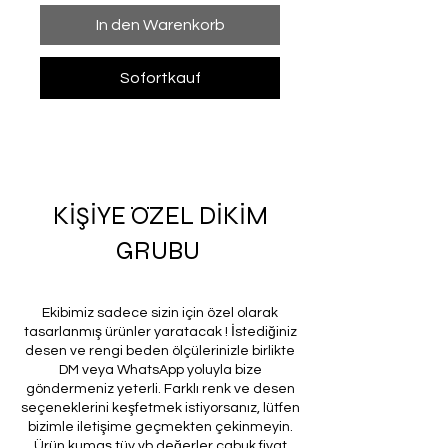
In den Warenkorb
Sofortkauf
KİŞİYE ÖZEL DİKİM
GRUBU
Ekibimiz sadece sizin için özel olarak
tasarlanmış ürünler yaratacak ! İstediğiniz
desen ve rengi beden ölçülerinizle birlikte
DM veya WhatsApp yoluyla bize
göndermeniz yeterli. Farklı renk ve desen
seçeneklerini keşfetmek istiyorsanız, lütfen
bizimle iletişime geçmekten çekinmeyin.
Ürün kumaş tüy vb değerler çabuk fiyat