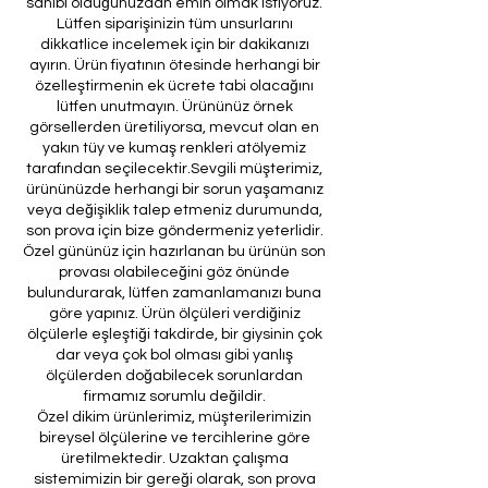
sahibi olduğunuzdan emin olmak istiyoruz.
Lütfen siparişinizin tüm unsurlarını
dikkatlice incelemek için bir dakikanızı
ayırın. Ürün fiyatının ötesinde herhangi bir
özelleştirmenin ek ücrete tabi olacağını
lütfen unutmayın. Ürününüz örnek
görsellerden üretiliyorsa, mevcut olan en
yakın tüy ve kumaş renkleri atölyemiz
tarafından seçilecektir.Sevgili müşterimiz,
ürününüzde herhangi bir sorun yaşamanız
veya değişiklik talep etmeniz durumunda,
son prova için bize göndermeniz yeterlidir.
Özel gününüz için hazırlanan bu ürünün son
provası olabileceğini göz önünde
bulundurarak, lütfen zamanlamanızı buna
göre yapınız. Ürün ölçüleri verdiğiniz
ölçülerle eşleştiği takdirde, bir giysinin çok
dar veya çok bol olması gibi yanlış
ölçülerden doğabilecek sorunlardan
firmamız sorumlu değildir.
Özel dikim ürünlerimiz, müşterilerimizin
bireysel ölçülerine ve tercihlerine göre
üretilmektedir. Uzaktan çalışma
sistemimizin bir gereği olarak, son prova