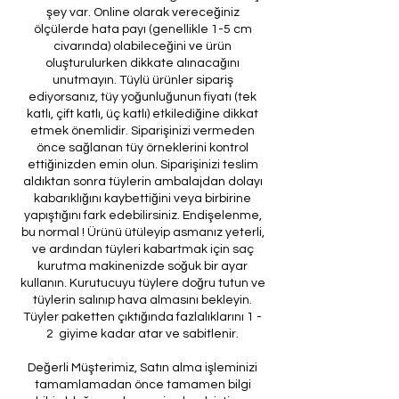
şey var. Online olarak vereceğiniz
ölçülerde hata payı (genellikle 1-5 cm
civarında) olabileceğini ve ürün
oluşturulurken dikkate alınacağını
unutmayın. Tüylü ürünler sipariş
ediyorsanız, tüy yoğunluğunun fiyatı (tek
katlı, çift katlı, üç katlı) etkilediğine dikkat
etmek önemlidir. Siparişinizi vermeden
önce sağlanan tüy örneklerini kontrol
ettiğinizden emin olun. Siparişinizi teslim
aldıktan sonra tüylerin ambalajdan dolayı
kabarıklığını kaybettiğini veya birbirine
yapıştığını fark edebilirsiniz. Endişelenme,
bu normal ! Ürünü ütüleyip asmanız yeterli,
ve ardından tüyleri kabartmak için saç
kurutma makinenizde soğuk bir ayar
kullanın. Kurutucuyu tüylere doğru tutun ve
tüylerin salınıp hava almasını bekleyin.
Tüyler paketten çıktığında fazlalıklarını 1 -
2 giyime kadar atar ve sabitlenir.
Değerli Müşterimiz, Satın alma işleminizi
tamamlamadan önce tamamen bilgi