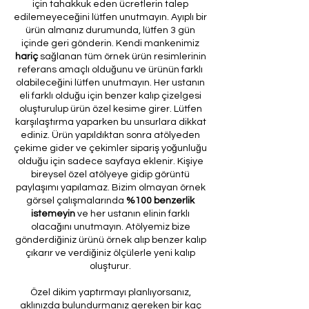
için tahakkuk eden ücretlerin talep
edilemeyeceğini lütfen unutmayın. Ayıplı bir
ürün almanız durumunda, lütfen 3 gün
içinde geri gönderin. Kendi mankenimiz
hariç
sağlanan tüm örnek ürün resimlerinin
referans amaçlı olduğunu ve ürünün farklı
olabileceğini lütfen unutmayın. Her ustanın
eli farklı olduğu için benzer kalıp çizelgesi
oluşturulup ürün özel kesime girer. Lütfen
karşılaştırma yaparken bu unsurlara dikkat
ediniz. Ürün yapıldıktan sonra atölyeden
çekime gider ve çekimler sipariş yoğunluğu
olduğu için sadece sayfaya eklenir. Kişiye
bireysel özel atölyeye gidip görüntü
paylaşımı yapılamaz. Bizim olmayan örnek
görsel çalışmalarında
%100 benzerlik
istemeyin
ve her ustanın elinin farklı
olacağını unutmayın. Atölyemiz bize
gönderdiğiniz ürünü örnek alıp benzer kalıp
çıkarır ve verdiğiniz ölçülerle yeni kalıp
oluşturur.
Özel dikim yaptırmayı planlıyorsanız,
aklınızda bulundurmanız gereken bir kaç