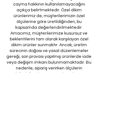
cayma hakkının kullanılamayacağını
açıkça belirtmektedir. Özel dikim
ürünlerimiz de, müşterilerimizin özel
ölçülerine göre üretildiğinden, bu
kapsamda değerlendirilmektedir.
Amacımız, müşterilerimize kusursuz ve
beklentilerini tam olarak karşılayan özel
dikim ürünler sunmaktır. Ancak, üretim
sürecinin doğası ve yasal düzenlemeler
gereği, son provası yapılmış ürünlerde iade
veya değişim imkanı bulunmamaktadır. Bu
nedenle, sipariş verirken ölçülerin
doğruluğundan ve ürün detaylarının
eksiksiz olduğundan emin olunması önem
arz etmektedir.
Müşteri temsilcilerimizin tarafınıza
ileteceği kod ile son prova için ürünün
firmamıza gönderilmesi, özel tasarım
sürecinin nihai aşamasını teşkil
etmektedir. Bu son prova, ürünün
onaylanması ve nihai hale getirilmesi için
kritik bir öneme sahiptir.
Bu bağlamda, yasal haklarımız