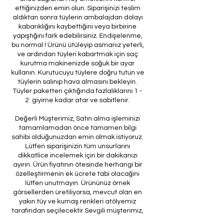
ettiğinizden emin olun. Siparişinizi teslim
aldıktan sonra tüylerin ambalajdan dolayı
kabarıklığını kaybettiğini veya birbirine
yapıştığını fark edebilirsiniz. Endişelenme,
bu normal ! Ürünü ütüleyip asmanız yeterli,
ve ardından tüyleri kabartmak için saç
kurutma makinenizde soğuk bir ayar
kullanın. Kurutucuyu tüylere doğru tutun ve
tüylerin salınıp hava almasını bekleyin.
Tüyler paketten çıktığında fazlalıklarını 1 -
2 giyime kadar atar ve sabitlenir.
Değerli Müşterimiz, Satın alma işleminizi
tamamlamadan önce tamamen bilgi
sahibi olduğunuzdan emin olmak istiyoruz.
Lütfen siparişinizin tüm unsurlarını
dikkatlice incelemek için bir dakikanızı
ayırın. Ürün fiyatının ötesinde herhangi bir
özelleştirmenin ek ücrete tabi olacağını
lütfen unutmayın. Ürününüz örnek
görsellerden üretiliyorsa, mevcut olan en
yakın tüy ve kumaş renkleri atölyemiz
tarafından seçilecektir.Sevgili müşterimiz,