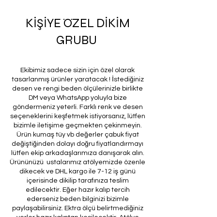
KİŞİYE ÖZEL DİKİM
GRUBU
Ekibimiz sadece sizin için özel olarak
tasarlanmış ürünler yaratacak ! İstediğiniz
desen ve rengi beden ölçülerinizle birlikte
DM veya WhatsApp yoluyla bize
göndermeniz yeterli. Farklı renk ve desen
seçeneklerini keşfetmek istiyorsanız, lütfen
bizimle iletişime geçmekten çekinmeyin.
Ürün kumaş tüy vb değerler çabuk fiyat
değiştiğinden dolayı doğru fiyatlandırmayı
lütfen ekip arkadaşlarımıza danışarak alın.
Ürününüzü ustalarımız atölyemizde özenle
dikecek ve DHL kargo ile 7-12 iş günü
içerisinde dikilip tarafınıza teslim
edilecektir. Eğer hazır kalıp tercih
ederseniz beden bilginizi bizimle
paylaşabilirsiniz. Ektra ölçü belirtmediğiniz