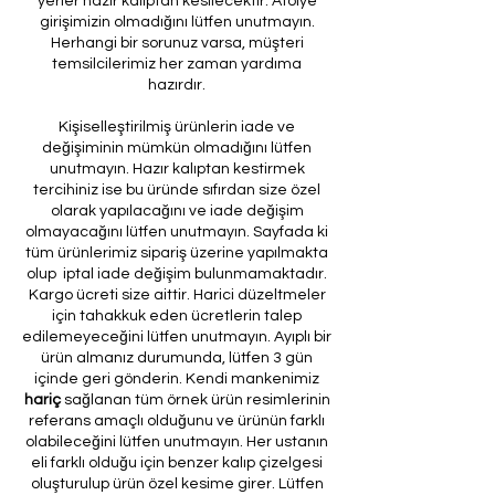
yerler hazır kalıptan kesilecektir. Atölye
girişimizin olmadığını lütfen unutmayın.
Herhangi bir sorunuz varsa, müşteri
temsilcilerimiz her zaman yardıma
hazırdır.
Kişiselleştirilmiş ürünlerin iade ve
değişiminin mümkün olmadığını lütfen
unutmayın. Hazır kalıptan kestirmek
tercihiniz ise bu üründe sıfırdan size özel
olarak yapılacağını ve iade değişim
olmayacağını lütfen unutmayın. Sayfada ki
tüm ürünlerimiz sipariş üzerine yapılmakta
olup iptal iade değişim bulunmamaktadır.
Kargo ücreti size aittir. Harici düzeltmeler
için tahakkuk eden ücretlerin talep
edilemeyeceğini lütfen unutmayın. Ayıplı bir
ürün almanız durumunda, lütfen 3 gün
içinde geri gönderin. Kendi mankenimiz
hariç
sağlanan tüm örnek ürün resimlerinin
referans amaçlı olduğunu ve ürünün farklı
olabileceğini lütfen unutmayın. Her ustanın
eli farklı olduğu için benzer kalıp çizelgesi
oluşturulup ürün özel kesime girer. Lütfen