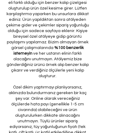
eli farklı olduğu için benzer kalıp çizelgesi
oluşturulup ürün özel kesime girer. Lütfen
karşılaştırma yaparken bu unsurlara dikkat
ediniz. Ürün yapıldıktan sonra atölyeden
çekime gider ve çekimler sipariş yoğunluğu
olduğu için sadece sayfaya eklenir. Kişiye
bireysel özel atölyeye gidip görüntü
paylaşımı yapılamaz. Bizim olmayan örnek
görsel çalışmalarında
%100 benzerlik
istemeyin
ve her ustanın elinin farklı
olacağını unutmayın. Atölyemiz bize
gönderdiğiniz ürünü örnek alıp benzer kalıp
çıkarır ve verdiğiniz ölçülerle yeni kalıp
oluşturur.
Özel dikim yaptırmayı planlıyorsanız,
aklınızda bulundurmanız gereken bir kaç
şey var. Online olarak vereceğiniz
ölçülerde hata payı (genellikle 1-5 cm
civarında) olabileceğini ve ürün
oluşturulurken dikkate alınacağını
unutmayın. Tüylü ürünler sipariş
ediyorsanız, tüy yoğunluğunun fiyatı (tek
katlı, çift katlı, üç katlı) etkilediğine dikkat