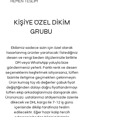
HEMEN TESLİM
KİŞİYE ÖZEL DİKİM
GRUBU
Ekibimiz sadece sizin için özel olarak
tasarlanmış ürünler yaratacak ! İstediğiniz
desen ve rengi beden ölçülerinizle birlikte
DM veya WhatsApp yoluyla bize
göndermeniz yeterli. Farklı renk ve desen
seçeneklerini keşfetmek istiyorsanız, lütfen
bizimle iletişime geçmekten çekinmeyin.
Ürün kumaş tüy vb değerler çabuk fiyat
değiştiğinden dolayı doğru fiyatlandırmayı
lütfen ekip arkadaşlarımıza danışarak alın.
Ürününüzü ustalarımız atölyemizde özenle
dikecek ve DHL kargo ile 7-12 iş günü
içerisinde dikilip tarafınıza teslim
edilecektir. Eğer hazır kalıp tercih