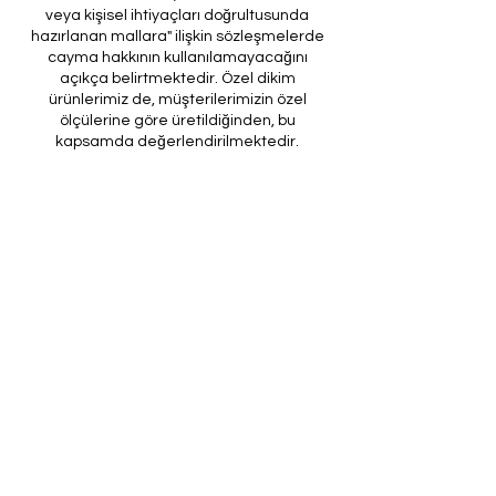
veya kişisel ihtiyaçları doğrultusunda
hazırlanan mallara" ilişkin sözleşmelerde
cayma hakkının kullanılamayacağını
açıkça belirtmektedir. Özel dikim
ürünlerimiz de, müşterilerimizin özel
ölçülerine göre üretildiğinden, bu
kapsamda değerlendirilmektedir.
Amacımız, müşterilerimize kusursuz ve
beklentilerini tam olarak karşılayan özel
dikim ürünler sunmaktır. Ancak, üretim
sürecinin doğası ve yasal düzenlemeler
gereği, son provası yapılmış ürünlerde iade
veya değişim imkanı bulunmamaktadır. Bu
nedenle, sipariş verirken ölçülerin
doğruluğundan ve ürün detaylarının
eksiksiz olduğundan emin olunması önem
arz etmektedir.
Müşteri temsilcilerimizin tarafınıza
ileteceği kod ile son prova için ürünün
firmamıza gönderilmesi, özel tasarım
sürecinin nihai aşamasını teşkil
etmektedir. Bu son prova, ürünün
onaylanması ve nihai hale getirilmesi için