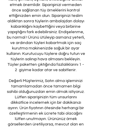
etmek önemlidir. Siparişinizi vermeden
önce sağlanan tüy örneklerini kontrol
ettiğinizden emin olun. Siparişinizi teslim
aldıktan sonra tüylerin ambalajdan dolayı
kabarıklığını kaybettiğini veya birbirine
yapıştığını fark edebilirsiniz. Endişelenme,
bu normal ! Ürünü ütüleyip asmanız yeterli,
ve ardından tüyleri kabartmak için saç
kurutma makinenizde soğuk bir ayar
kullanın. Kurutucuyu tüylere doğru tutun ve
tüylerin salınıp hava almasını bekleyin.
Tüyler paketten çıktığında fazlalıklarını 1 -
2 giyime kadar atar ve sabitlenir.
Değerli Müşterimiz, Satın alma işleminizi
tamamlamadan önce tamamen bilgi
sahibi olduğunuzdan emin olmak istiyoruz.
Lütfen siparişinizin tüm unsurlarını
dikkatlice incelemek için bir dakikanızı
ayırın. Ürün fiyatının ötesinde herhangi bir
özelleştirmenin ek ücrete tabi olacağını
lütfen unutmayın. Ürününüz örnek
görsellerden üretiliyorsa, mevcut olan en