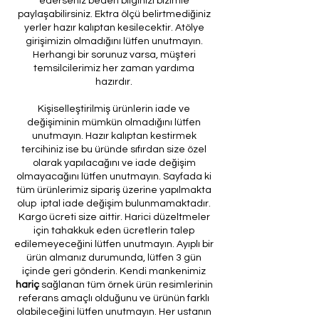
ederseniz beden bilginizi bizimle
paylaşabilirsiniz. Ektra ölçü belirtmediğiniz
yerler hazır kalıptan kesilecektir. Atölye
girişimizin olmadığını lütfen unutmayın.
Herhangi bir sorunuz varsa, müşteri
temsilcilerimiz her zaman yardıma
hazırdır.
Kişiselleştirilmiş ürünlerin iade ve
değişiminin mümkün olmadığını lütfen
unutmayın. Hazır kalıptan kestirmek
tercihiniz ise bu üründe sıfırdan size özel
olarak yapılacağını ve iade değişim
olmayacağını lütfen unutmayın. Sayfada ki
tüm ürünlerimiz sipariş üzerine yapılmakta
olup iptal iade değişim bulunmamaktadır.
Kargo ücreti size aittir. Harici düzeltmeler
için tahakkuk eden ücretlerin talep
edilemeyeceğini lütfen unutmayın. Ayıplı bir
ürün almanız durumunda, lütfen 3 gün
içinde geri gönderin. Kendi mankenimiz
hariç
sağlanan tüm örnek ürün resimlerinin
referans amaçlı olduğunu ve ürünün farklı
olabileceğini lütfen unutmayın. Her ustanın