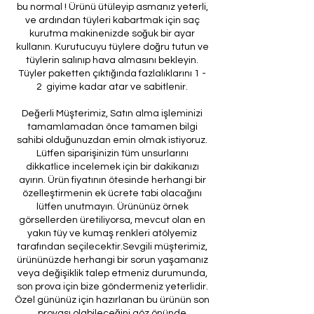
bu normal ! Ürünü ütüleyip asmanız yeterli,
ve ardından tüyleri kabartmak için saç
kurutma makinenizde soğuk bir ayar
kullanın. Kurutucuyu tüylere doğru tutun ve
tüylerin salınıp hava almasını bekleyin.
Tüyler paketten çıktığında fazlalıklarını 1 -
2 giyime kadar atar ve sabitlenir.
Değerli Müşterimiz, Satın alma işleminizi
tamamlamadan önce tamamen bilgi
sahibi olduğunuzdan emin olmak istiyoruz.
Lütfen siparişinizin tüm unsurlarını
dikkatlice incelemek için bir dakikanızı
ayırın. Ürün fiyatının ötesinde herhangi bir
özelleştirmenin ek ücrete tabi olacağını
lütfen unutmayın. Ürününüz örnek
görsellerden üretiliyorsa, mevcut olan en
yakın tüy ve kumaş renkleri atölyemiz
tarafından seçilecektir.Sevgili müşterimiz,
ürününüzde herhangi bir sorun yaşamanız
veya değişiklik talep etmeniz durumunda,
son prova için bize göndermeniz yeterlidir.
Özel gününüz için hazırlanan bu ürünün son
provası olabileceğini göz önünde