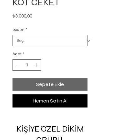
KOT CEKET
Fiyat
₺3.000,00
beden
*
Adet
*
Sepete Ekle
Hemen Satın Al
KİŞİYE ÖZEL DİKİM
GRUBU