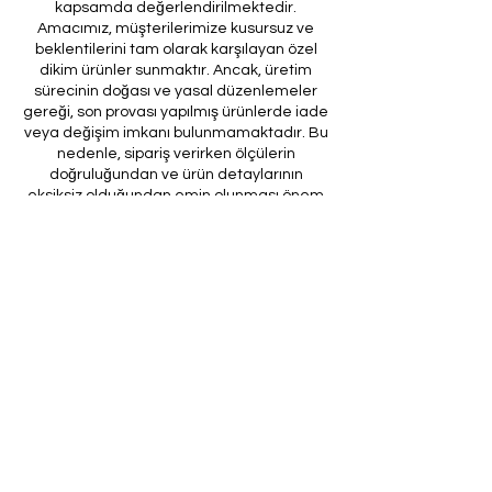
kapsamda değerlendirilmektedir.
Amacımız, müşterilerimize kusursuz ve
beklentilerini tam olarak karşılayan özel
dikim ürünler sunmaktır. Ancak, üretim
sürecinin doğası ve yasal düzenlemeler
gereği, son provası yapılmış ürünlerde iade
veya değişim imkanı bulunmamaktadır. Bu
nedenle, sipariş verirken ölçülerin
doğruluğundan ve ürün detaylarının
eksiksiz olduğundan emin olunması önem
arz etmektedir.
Müşteri temsilcilerimizin tarafınıza
ileteceği kod ile son prova için ürünün
firmamıza gönderilmesi, özel tasarım
sürecinin nihai aşamasını teşkil
etmektedir. Bu son prova, ürünün
onaylanması ve nihai hale getirilmesi için
kritik bir öneme sahiptir.
Bu bağlamda, yasal haklarımız
çerçevesinde, son provaya gönderilmeyen
bir özel tasarım ürününün iadesi kabul
edilmemektedir. Müşterilerimizin, ürünün
son provasına gönderilmeden iade
talebinde bulunması durumunda, bu talep