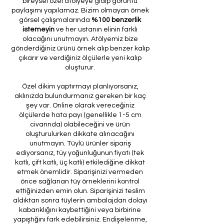
bireysel özel atölyeye gidip görüntü
paylaşımı yapılamaz. Bizim olmayan örnek
görsel çalışmalarında
%100 benzerlik
istemeyin
ve her ustanın elinin farklı
olacağını unutmayın. Atölyemiz bize
gönderdiğiniz ürünü örnek alıp benzer kalıp
çıkarır ve verdiğiniz ölçülerle yeni kalıp
oluşturur.
Özel dikim yaptırmayı planlıyorsanız,
aklınızda bulundurmanız gereken bir kaç
şey var. Online olarak vereceğiniz
ölçülerde hata payı (genellikle 1-5 cm
civarında) olabileceğini ve ürün
oluşturulurken dikkate alınacağını
unutmayın. Tüylü ürünler sipariş
ediyorsanız, tüy yoğunluğunun fiyatı (tek
katlı, çift katlı, üç katlı) etkilediğine dikkat
etmek önemlidir. Siparişinizi vermeden
önce sağlanan tüy örneklerini kontrol
ettiğinizden emin olun. Siparişinizi teslim
aldıktan sonra tüylerin ambalajdan dolayı
kabarıklığını kaybettiğini veya birbirine
yapıştığını fark edebilirsiniz. Endişelenme,