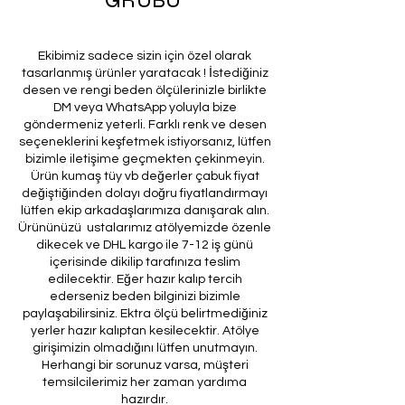
Ekibimiz sadece sizin için özel olarak
tasarlanmış ürünler yaratacak ! İstediğiniz
desen ve rengi beden ölçülerinizle birlikte
DM veya WhatsApp yoluyla bize
göndermeniz yeterli. Farklı renk ve desen
seçeneklerini keşfetmek istiyorsanız, lütfen
bizimle iletişime geçmekten çekinmeyin.
Ürün kumaş tüy vb değerler çabuk fiyat
değiştiğinden dolayı doğru fiyatlandırmayı
lütfen ekip arkadaşlarımıza danışarak alın.
Ürününüzü ustalarımız atölyemizde özenle
dikecek ve DHL kargo ile 7-12 iş günü
içerisinde dikilip tarafınıza teslim
edilecektir. Eğer hazır kalıp tercih
ederseniz beden bilginizi bizimle
paylaşabilirsiniz. Ektra ölçü belirtmediğiniz
yerler hazır kalıptan kesilecektir. Atölye
girişimizin olmadığını lütfen unutmayın.
Herhangi bir sorunuz varsa, müşteri
temsilcilerimiz her zaman yardıma
hazırdır.