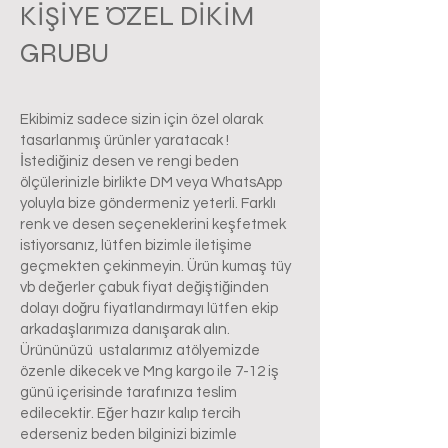
KİŞİYE ÖZEL DİKİM
GRUBU
Ekibimiz sadece sizin için özel olarak
tasarlanmış ürünler yaratacak !
İstediğiniz desen ve rengi beden
ölçülerinizle birlikte DM veya WhatsApp
yoluyla bize göndermeniz yeterli. Farklı
renk ve desen seçeneklerini keşfetmek
istiyorsanız, lütfen bizimle iletişime
geçmekten çekinmeyin. Ürün kumaş tüy
vb değerler çabuk fiyat değiştiğinden
dolayı doğru fiyatlandırmayı lütfen ekip
arkadaşlarımıza danışarak alın.
Ürününüzü ustalarımız atölyemizde
özenle dikecek ve Mng kargo ile 7-12 iş
günü içerisinde tarafınıza teslim
edilecektir. Eğer hazır kalıp tercih
ederseniz beden bilginizi bizimle