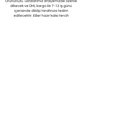
Ürününüzü ustalarımız atölyemizde özenle
dikecek ve DHL kargo ile 7-12 iş günü
içerisinde dikilip tarafınıza teslim
edilecektir. Eğer hazır kalıp tercih
ederseniz beden bilginizi bizimle
paylaşabilirsiniz. Ektra ölçü belirtmediğiniz
yerler hazır kalıptan kesilecektir. Atölye
girişimizin olmadığını lütfen unutmayın.
Herhangi bir sorunuz varsa, müşteri
temsilcilerimiz her zaman yardıma
hazırdır.
Kişiselleştirilmiş ürünlerin iade ve
değişiminin mümkün olmadığını lütfen
unutmayın. Hazır kalıptan kestirmek
tercihiniz ise bu üründe sıfırdan size özel
olarak yapılacağını ve iade değişim
olmayacağını lütfen unutmayın. Sayfada ki
tüm ürünlerimiz sipariş üzerine yapılmakta
olup iptal iade değişim bulunmamaktadır.
Kargo ücreti size aittir. Harici düzeltmeler
için tahakkuk eden ücretlerin talep
edilemeyeceğini lütfen unutmayın. Ayıplı bir
ürün almanız durumunda, lütfen 3 gün