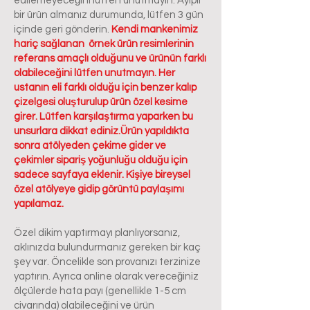
edilemeyeceğini lütfen unutmayın. Ayıplı
bir ürün almanız durumunda, lütfen 3 gün
içinde geri gönderin.
Kendi mankenimiz
hariç sağlanan örnek ürün resimlerinin
referans amaçlı olduğunu ve ürünün farklı
olabileceğini lütfen unutmayın. Her
ustanın eli farklı olduğu için benzer kalıp
çizelgesi oluşturulup ürün özel kesime
girer. Lütfen karşılaştırma yaparken bu
unsurlara dikkat ediniz.Ürün yapıldıkta
sonra atölyeden çekime gider ve
çekimler sipariş yoğunluğu olduğu için
sadece sayfaya eklenir. Kişiye bireysel
özel atölyeye gidip görüntü paylaşımı
yapılamaz.
Özel dikim yaptırmayı planlıyorsanız,
aklınızda bulundurmanız gereken bir kaç
şey var. Öncelikle son provanızı terzinize
yaptırın. Ayrıca online olarak vereceğiniz
ölçülerde hata payı (genellikle 1-5 cm
civarında) olabileceğini ve ürün