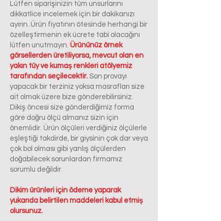
Lütfen siparişinizin tüm unsurlarını
dikkatlice incelemek için bir dakikanızı
ayırın. Ürün fiyatının ötesinde herhangi bir
özelleştirmenin ek ücrete tabi olacağını
lütfen unutmayın.
Ürününüz örnek
görsellerden üretiliyorsa, mevcut olan en
yakın tüy ve kumaş renkleri atölyemiz
tarafından seçilecektir.
Son provayı
yapacak bir terziniz yoksa masrafları size
ait olmak üzere bize gönderebilirsiniz.
Dikiş öncesi size gönderdiğimiz forma
göre doğru ölçü almanız sizin için
önemlidir. Ürün ölçüleri verdiğiniz ölçülerle
eşleştiği takdirde, bir giysinin çok dar veya
çok bol olması gibi yanlış ölçülerden
doğabilecek sorunlardan firmamız
sorumlu değildir.
Dikim ürünleri için ödeme yaparak
yukarıda belirtilen maddeleri kabul etmiş
olursunuz.