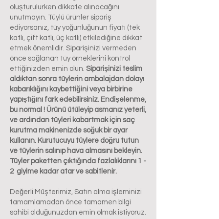
oluşturulurken dikkate alınacağını
unutmayın. Tüylü ürünler sipariş
ediyorsanız, tüy yoğunluğunun fiyatı (tek
katlı, çift katlı, üç katlı) etkilediğine dikkat
etmek önemlidir. Siparişinizi vermeden
önce sağlanan tüy örneklerini kontrol
ettiğinizden emin olun.
Siparişinizi teslim
aldıktan sonra tüylerin ambalajdan dolayı
kabarıklığını kaybettiğini veya birbirine
yapıştığını fark edebilirsiniz. Endişelenme,
bu normal ! Ürünü ütüleyip asmanız yeterli,
ve ardından tüyleri kabartmak için saç
kurutma makinenizde soğuk bir ayar
kullanın. Kurutucuyu tüylere doğru tutun
ve tüylerin salınıp hava almasını bekleyin.
Tüyler paketten çıktığında fazlalıklarını 1 -
2 giyime kadar atar ve sabitlenir.
Değerli Müşterimiz, Satın alma işleminizi
tamamlamadan önce tamamen bilgi
sahibi olduğunuzdan emin olmak istiyoruz.