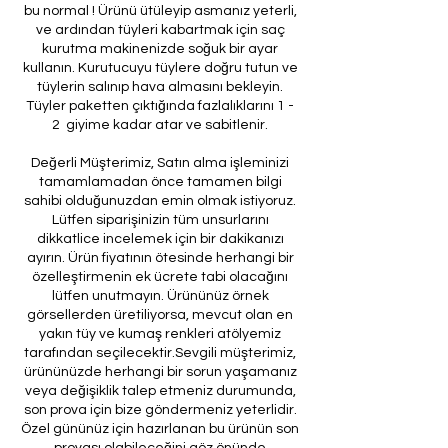
bu normal ! Ürünü ütüleyip asmanız yeterli,
ve ardından tüyleri kabartmak için saç
kurutma makinenizde soğuk bir ayar
kullanın. Kurutucuyu tüylere doğru tutun ve
tüylerin salınıp hava almasını bekleyin.
Tüyler paketten çıktığında fazlalıklarını 1 -
2 giyime kadar atar ve sabitlenir.
Değerli Müşterimiz, Satın alma işleminizi
tamamlamadan önce tamamen bilgi
sahibi olduğunuzdan emin olmak istiyoruz.
Lütfen siparişinizin tüm unsurlarını
dikkatlice incelemek için bir dakikanızı
ayırın. Ürün fiyatının ötesinde herhangi bir
özelleştirmenin ek ücrete tabi olacağını
lütfen unutmayın. Ürününüz örnek
görsellerden üretiliyorsa, mevcut olan en
yakın tüy ve kumaş renkleri atölyemiz
tarafından seçilecektir.Sevgili müşterimiz,
ürününüzde herhangi bir sorun yaşamanız
veya değişiklik talep etmeniz durumunda,
son prova için bize göndermeniz yeterlidir.
Özel gününüz için hazırlanan bu ürünün son