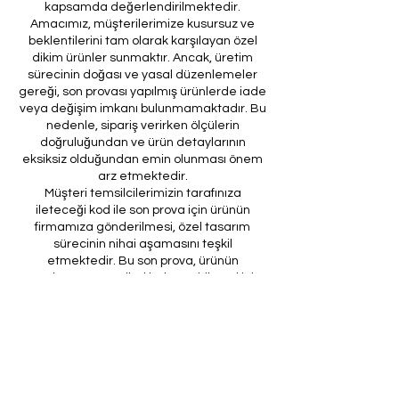
kapsamda değerlendirilmektedir.
Amacımız, müşterilerimize kusursuz ve
beklentilerini tam olarak karşılayan özel
dikim ürünler sunmaktır. Ancak, üretim
sürecinin doğası ve yasal düzenlemeler
gereği, son provası yapılmış ürünlerde iade
veya değişim imkanı bulunmamaktadır. Bu
nedenle, sipariş verirken ölçülerin
doğruluğundan ve ürün detaylarının
eksiksiz olduğundan emin olunması önem
arz etmektedir.
Müşteri temsilcilerimizin tarafınıza
ileteceği kod ile son prova için ürünün
firmamıza gönderilmesi, özel tasarım
sürecinin nihai aşamasını teşkil
etmektedir. Bu son prova, ürünün
onaylanması ve nihai hale getirilmesi için
kritik bir öneme sahiptir.
Bu bağlamda, yasal haklarımız
çerçevesinde, son provaya gönderilmeyen
bir özel tasarım ürününün iadesi kabul
edilmemektedir. Müşterilerimizin, ürünün
son provasına gönderilmeden iade
talebinde bulunması durumunda, bu talep