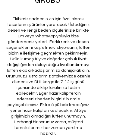
GRUBU
Ekibimiz sadece sizin için özel olarak
tasarlanmış ürünler yaratacak ! İstediğiniz
desen ve rengi beden ölçülerinizle birlikte
DM veya WhatsApp yoluyla bize
göndermeniz yeterli. Farklı renk ve desen
seçeneklerini keşfetmek istiyorsanız, lütfen
bizimle iletişime geçmekten çekinmeyin.
Ürün kumaş tüy vb değerler çabuk fiyat
değiştiğinden dolayı doğru fiyatlandırmayı
lütfen ekip arkadaşlarımıza danışarak alın.
Ürününüzü ustalarımız atölyemizde özenle
dikecek ve DHL kargo ile 7-12 iş günü
içerisinde dikilip tarafınıza teslim
edilecektir. Eğer hazır kalıp tercih
ederseniz beden bilginizi bizimle
paylaşabilirsiniz. Ektra ölçü belirtmediğiniz
yerler hazır kalıptan kesilecektir. Atölye
girişimizin olmadığını lütfen unutmayın.
Herhangi bir sorunuz varsa, müşteri
temsilcilerimiz her zaman yardıma
hazırdır.