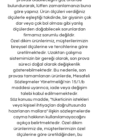
provası olabileceğini göz önünde
bulundurarak, lütfen zamanlamanızı buna
göre yapınız. Ürün ölçüleri verdiğiniz
ölçülerle eşleştiği takdirde, bir giysinin çok
dar veya çok bol olması gibi yanlış
ölçülerden doğabilecek sorunlardan
firmamız sorumlu değildir.
Özel dikim ürünlerimiz, müşterilerimizin
bireysel ölçülerine ve tercihlerine göre
üretilmektedir. Uzaktan çalışma
sistemimizin bir gereği olarak, son prova
süreci doğal olarak değişkenlik
gösterebilmektedir. Bu nedenle, son
provası tamamlanan ürünlerde, Mesafeli
Sözleşmeler Yönetmeliği'nin 15/1/b
maddesi uyarınca, iade veya değişim
talebi kabul edilmemektedir.
Söz konusu madde, "tüketicinin istekleri
veya kişisel ihtiyaçları doğrultusunda
hazırlanan mallara" ilişkin sözleşmelerde
cayma hakkının kullanılamayacağını
açıkça belirtmektedir. Özel dikim
ürünlerimiz de, müşterilerimizin özel
ölçülerine göre üretildiğinden, bu