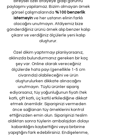
bireysel özel atölyeye gidip görüntü
paylaşımı yapılamaz. Bizim olmayan örnek
görsel çalışmalarında
%100 benzerlik
istemeyin
ve her ustanın elinin farklı
olacağını unutmayın. Atölyemiz bize
gönderdiğiniz ürünü örnek alıp benzer kalıp
çıkarır ve verdiğiniz ölçülerle yeni kalıp
oluşturur.
Özel dikim yaptırmayı planlıyorsanız,
aklınızda bulundurmanız gereken bir kaç
şey var. Online olarak vereceğiniz
ölçülerde hata payı (genellikle 1-5 cm
civarında) olabileceğini ve ürün
oluşturulurken dikkate alınacağını
unutmayın. Tüylü ürünler sipariş
ediyorsanız, tüy yoğunluğunun fiyatı (tek
katlı, çift katlı, üç katlı) etkilediğine dikkat
etmek önemlidir. Siparişinizi vermeden
önce sağlanan tüy örneklerini kontrol
ettiğinizden emin olun. Siparişinizi teslim
aldıktan sonra tüylerin ambalajdan dolayı
kabarıklığını kaybettiğini veya birbirine
yapıştığını fark edebilirsiniz. Endişelenme,