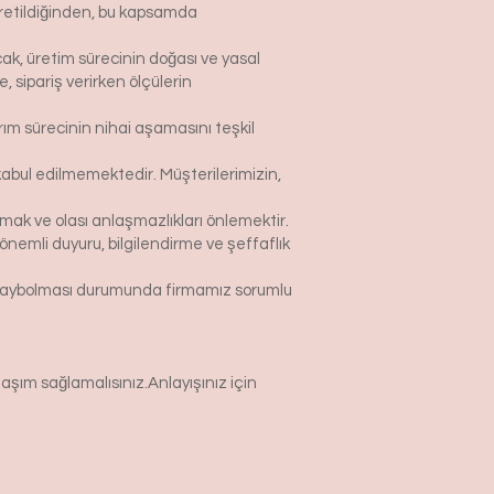
 üretildiğinden, bu kapsamda
ak, üretim sürecinin doğası ve yasal
sipariş verirken ölçülerin
rım sürecinin nihai aşamasını teşkil
abul edilmemektedir. Müşterilerimizin,
k ve olası anlaşmazlıkları önlemektir.
nemli duyuru, bilgilendirme ve şeffaflık
p kaybolması durumunda firmamız sorumlu
şım sağlamalısınız.Anlayışınız için