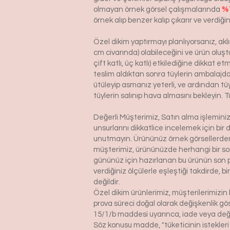
olmayan örnek görsel çalışmalarında
%1
örnek alıp benzer kalıp çıkarır ve verdiğin
Özel dikim yaptırmayı planlıyorsanız, ak
cm civarında) olabileceğini ve ürün oluşt
çift katlı, üç katlı) etkilediğine dikkat 
teslim aldıktan sonra tüylerin ambalajdan
ütüleyip asmanız yeterli, ve ardından tü
tüylerin salınıp hava almasını bekleyin. T
Değerli Müşterimiz, Satın alma işlemin
unsurlarını dikkatlice incelemek için bir 
unutmayın. Ürününüz örnek görsellerden 
müşterimiz, ürününüzde herhangi bir so
gününüz için hazırlanan bu ürünün son p
verdiğiniz ölçülerle eşleştiği takdirde, 
değildir.
Özel dikim ürünlerimiz, müşterilerimizin 
prova süreci doğal olarak değişkenlik g
15/1/b maddesi uyarınca, iade veya değ
Söz konusu madde, "tüketicinin istekleri