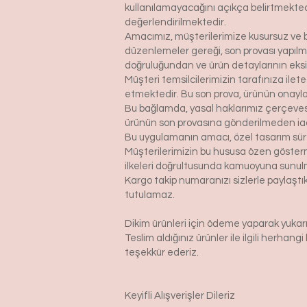
kullanılamayacağını açıkça belirtmektedi
değerlendirilmektedir.
Amacımız, müşterilerimize kusursuz ve be
düzenlemeler gereği, son provası yapılm
doğruluğundan ve ürün detaylarının eks
Müşteri temsilcilerimizin tarafınıza ilet
etmektedir. Bu son prova, ürünün onaylanm
Bu bağlamda, yasal haklarımız çerçeves
ürünün son provasına gönderilmeden ia
Bu uygulamanın amacı, özel tasarım sür
Müşterilerimizin bu hususa özen gösterme
ilkeleri doğrultusunda kamuoyuna sunul
Kargo takip numaranızı sizlerle paylaş
tutulamaz.
Dikim ürünleri için ödeme yaparak yukarı
Teslim aldığınız ürünler ile ilgili herhan
teşekkür ederiz.
Keyifli Alışverişler Dileriz