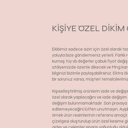
KİŞİYE ÖZEL DİKİ
Ekibimiz sadece sizin için özel olarak t
yoluyla bize göndermeniz yeterli. Farkl
kumaş tüy vb değerler çabuk fiyat değiş
atölyemizde özenle dikecek ve Mng kargo i
bilginizi bizimle paylaşabilirsiniz. Ektra
bir sorunuz varsa, müşteri temsilcilerim
Kişiselleştirilmiş ürünlerin iade ve deği
özel olarak yapılacağını ve iade değişim
değişim bulunmamaktadır. Son provaya gö
edilemeyeceğini lütfen unutmayın. Ayıp
örnek ürün resimlerinin referans amaçlı o
çizelgesi oluşturulup ürün özel kesime g
gider ve çekimler sipariş yoğunluğu oldu