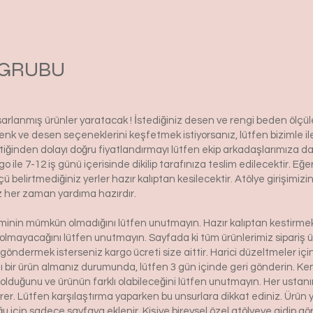
M GRUBU
asarlanmış ürünler yaratacak ! İstediğiniz desen ve rengi beden ölçü
ı renk ve desen seçeneklerini keşfetmek istiyorsanız, lütfen biziml
tiğinden dolayı doğru fiyatlandırmayı lütfen ekip arkadaşlarımıza d
le 7-12 iş günü içerisinde dikilip tarafınıza teslim edilecektir. Eğe
 ölçü belirtmediğiniz yerler hazır kalıptan kesilecektir. Atölye girişim
iz her zaman yardıma hazırdır.
şiminin mümkün olmadığını lütfen unutmayın. Hazır kalıptan kestirmek 
 olmayacağını lütfen unutmayın. Sayfada ki tüm ürünlerimiz sipariş ü
ndermek isterseniz kargo ücreti size aittir. Harici düzeltmeler içi
lı bir ürün almanız durumunda, lütfen 3 gün içinde geri gönderin. 
lduğunu ve ürünün farklı olabileceğini lütfen unutmayın. Her ustanın 
irer. Lütfen karşılaştırma yaparken bu unsurlara dikkat ediniz. Ürü
ğu için sadece sayfaya eklenir. Kişiye bireysel özel atölyeye gidip g