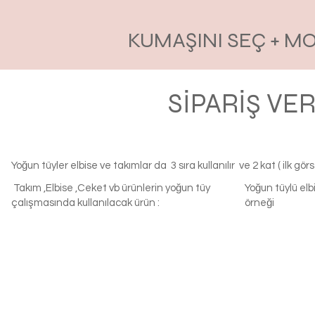
KUMAŞINI SEÇ + M
SİPARİŞ VE
Yoğun tüyler elbise ve takımlar da 3 sıra kullanılır ve 2 kat ( ilk görsel
Takım ,Elbise ,Ceket vb ürünlerin yoğun tüy
Yoğun tüylü elbi
çalışmasında kullanılacak ürün :
örneği