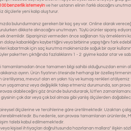
00 benzerlik istemeyin
ve her ustanın elinin farklı olacağını unutm
iz ölçülerle yeni kalıp oluşturur.
lınızda bulundurmanız gereken bir kaç şey var. Online olarak vereceği
urulurken dikkate alınacağını unutmayın. Tüylü ürünler sipariş ediyorsa
etmek önemlidir. Siparişinizi vermeden önce sağlanan tüy örneklerini ko
 dolayı kabarıklığını kaybettiğini veya birbirine yapıştığını fark edeb
yleri kabartmak için saç kurutma makinenizde soğuk bir ayar kullanı
üyler paketten çıktığında fazlalıklarını 1 - 2 giyime kadar atar ve sabi
izi tamamlamadan önce tamamen bilgi sahibi olduğunuzdan emin olma
dakikanızı ayırın. Ürün fiyatının ötesinde herhangi bir özelleştirmeni
üretiliyorsa, mevcut olan en yakın tüy ve kumaş renkleri atölyemiz t
run yaşamanız veya değişiklik talep etmeniz durumunda, son prova i
rovası olabileceğini göz önünde bulundurarak, lütfen zamanlamanızı
bir giysinin çok dar veya çok bol olması gibi yanlış ölçülerden doğabi
bireysel ölçülerine ve tercihlerine göre üretilmektedir. Uzaktan çalı
österebilmektedir. Bu nedenle, son provası tamamlanan ürünlerde, 
işim talebi kabul edilmemektedir.
 veya kişisel ihtiyaçları doğrultusunda hazırlanan mallara" ilişkin 