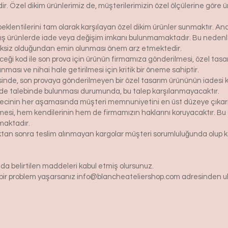
r. Özel dikim ürünlerimiz de, müşterilerimizin özel ölçülerine göre
klentilerini tam olarak karşılayan özel dikim ürünler sunmaktır. Anc
ış ürünlerde iade veya değişim imkanı bulunmamaktadır. Bu nedenle, 
iksiz olduğundan emin olunması önem arz etmektedir.
eceği kod ile son prova için ürünün firmamıza gönderilmesi, özel tasa
ası ve nihai hale getirilmesi için kritik bir öneme sahiptir.
inde, son provaya gönderilmeyen bir özel tasarım ürününün iadesi k
de talebinde bulunması durumunda, bu talep karşılanmayacaktır.
ecinin her aşamasında müşteri memnuniyetini en üst düzeye çıkarma
si, hem kendilerinin hem de firmamızın haklarını koruyacaktır. Bu ö
maktadır.
tıktan sonra teslim alınmayan kargolar müşteri sorumluluğunda olu
da belirtilen maddeleri kabul etmiş olursunuz.
gi bir problem yaşarsanız
info@blancheateliershop.com
adresinden ula