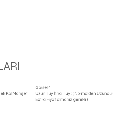
LARI
Görsel 4
Tek Kol Manşet
Uzun Tüy İthal Tüy ; ( Normalden Uzundur
Extra Fiyat almanız gerekli )