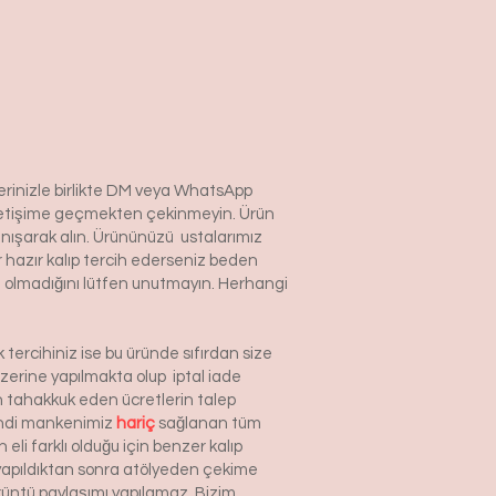
lerinizle birlikte DM veya WhatsApp
e iletişime geçmekten çekinmeyin. Ürün
anışarak alın. Ürününüzü ustalarımız
r hazır kalıp tercih ederseniz beden
izin olmadığını lütfen unutmayın. Herhangi
tercihiniz ise bu üründe sıfırdan size
zerine yapılmakta olup iptal iade
n tahakkuk eden ücretlerin talep
Kendi mankenimiz
hariç
sağlanan tüm
eli farklı olduğu için benzer kalıp
n yapıldıktan sonra atölyeden çekime
örüntü paylaşımı yapılamaz. Bizim