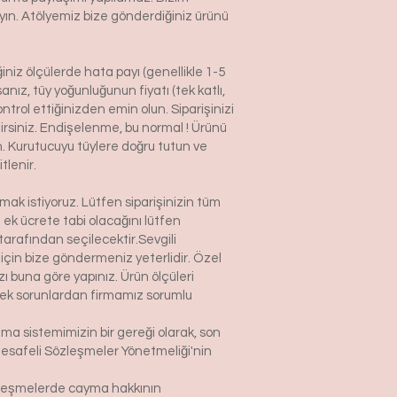
ayın. Atölyemiz bize gönderdiğiniz ürünü
niz ölçülerde hata payı (genellikle 1-5
nız, tüy yoğunluğunun fiyatı (tek katlı,
ntrol ettiğinizden emin olun. Siparişinizi
ilirsiniz. Endişelenme, bu normal ! Ürünü
n. Kurutucuyu tüylere doğru tutun ve
tlenir.
k istiyoruz. Lütfen siparişinizin tüm
n ek ücrete tabi olacağını lütfen
arafından seçilecektir.Sevgili
çin bize göndermeniz yeterlidir. Özel
 buna göre yapınız. Ürün ölçüleri
lecek sorunlardan firmamız sorumlu
şma sistemimizin bir gereği olarak, son
Mesafeli Sözleşmeler Yönetmeliği'nin
sözleşmelerde cayma hakkının